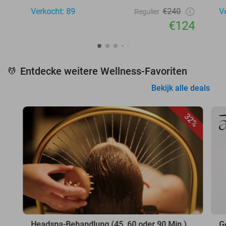
Verkocht: 89
€240
V
Regulier
€124
Entdecke weitere Wellness-Favoriten
💆
Bekijk alle deals
32%
Headspa-Behandlung (45, 60 oder 90 Min.)
G