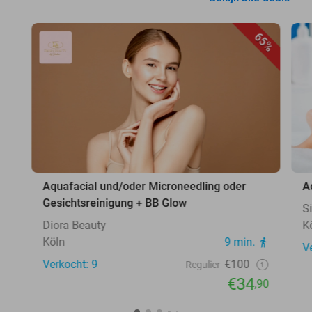
65%
Aquafacial und/oder Microneedling oder
A
Gesichtsreinigung + BB Glow
S
Diora Beauty
K
Köln
9 min.
V
Verkocht: 9
€100
Regulier
€34
,90