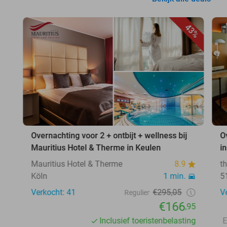
43%
Overnachting voor 2 + ontbijt + wellness bij
O
Mauritius Hotel & Therme in Keulen
i
Mauritius Hotel & Therme
8.9
t
Köln
1 min.
5
Verkocht: 41
€295,05
V
Regulier
€166
,95
Inclusief toeristenbelasting
E