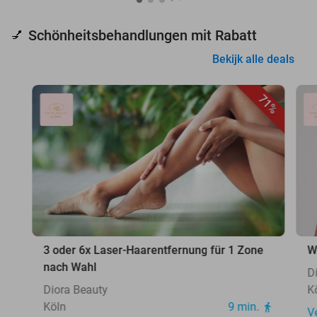
Schönheitsbehandlungen mit Rabatt
💅
Bekijk alle deals
71%
3 oder 6x Laser-Haarentfernung für 1 Zone
W
nach Wahl
D
Diora Beauty
K
Köln
9 min.
V