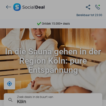
Bereikbaar tot 23:00
Ontdek 15.000+ deals
7 dagen per week beschikbaar
10+ miljoen leden
In die Sauna gehen in der
9,4
Region Köln: pure
Ontdek 15.000+ deals
Entspannung
Bij mij in de buurt
Zoek deals in de buurt van
Köln