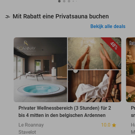
Mit Rabatt eine Privatsauna buchen
🌫️
Bekijk alle deals
48%
Privater Wellnessbereich (3 Stunden) für 2
P
bis 4 mitten in den belgischen Ardennen
s
Le Roannay
10.0
H
Stavelot
M