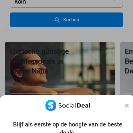
Köln
Suchen
Entdecke günstige
En
Wellnessdeals in
Be
Deiner Nähe
De
Wellness-Deals ansehen
B
Blijf als eerste op de hoogte van de beste
deals.