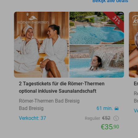
Bekijk alle deals
31%
2 Tagestickets für die Römer-Thermen
E
optional inklusive Saunalandschaft
R
Römer-Thermen Bad Breisig
B
Bad Breisig
61 min.
V
Verkocht: 37
€52
Regulier
€35
,90