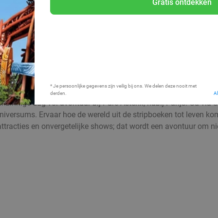
Gratis ontdekken
Bij mij in de buurt
* Je persoonlijke gegevens zijn veilig bij ons. We delen deze nooit met
derden.
A
innige dag vol avontuur bij Parc Astérix, nabij Parijs! Ga via S
 universums. Ervaar hoe de wereld uit de stripboeken tot leven 
ttracties en onvergetelijke shows; dat wordt een avontuur om nie