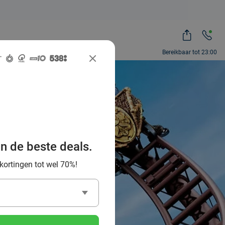
Bereikbaar tot 23:00
waze
stérix &
an de beste deals.
 kortingen tot wel 70%!