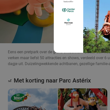
Eens een pretpark over de grens ontdekken? Beleef een waanz
verken maar liefst 50 attracties en shows, verdeeld over 6
dagje uit. Duizelingwekkende achtbanen, gezellige familie-a
Met korting naar Parc Astérix
🎢
30%