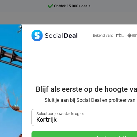
Ontdek 15.000+ deals
7 dagen per week beschikbaar
10+ miljoen leden
Bekend van:
9,4
Ontdek 15.000+ deals
c Astérix: dold
kavonturen met A
Blijf als eerste op de hoogte v
Obelix
Sluit je aan bij Social Deal en profiteer van
Selecteer jouw stad/regio:
Kortrijk
Zoek deals in de buurt van
Kortrijk