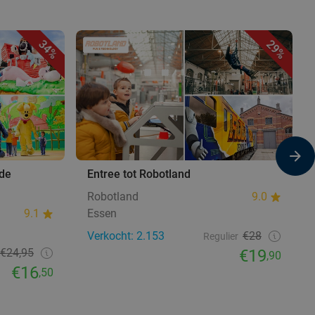
34%
29%
 de
Entree tot Robotland
Robotland
9.0
9.1
Essen
Verkocht: 2.153
€28
Regulier
€24,95
€19
,90
€16
,50