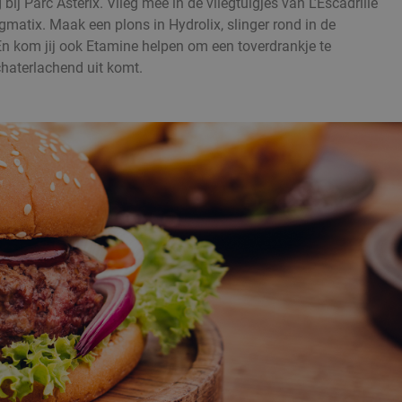
ij Parc Astérix. Vlieg mee in de vliegtuigjes van L’Escadrille
gmatix. Maak een plons in Hydrolix, slinger rond in de
n kom jij ook Etamine helpen om een toverdrankje te
chaterlachend uit komt.