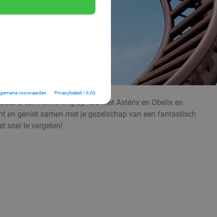
lgemene voorwaarden
Privacybeleid / AVG
ocial Deal met korting op reis met Astérix en Obelix en
komt en geniet samen met je gezelschap van een fantastisch
t snel te vergeten!