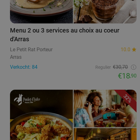
Menu 2 ou 3 services au choix au coeur
d'Arras
Le Petit Rat Porteur
10.0
Arras
Verkocht: 84
€30,70
Regulier
€18
,90
32%