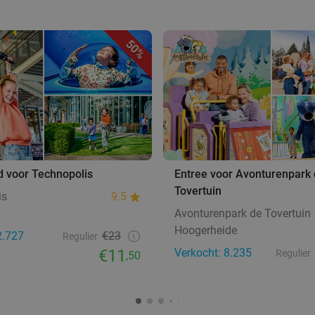
50%
d voor Technopolis
Entree voor Avonturenpark
Tovertuin
is
9.5
Avonturenpark de Tovertuin
Hoogerheide
2.727
€23
Regulier
€11
Verkocht: 8.235
Regulier
,50