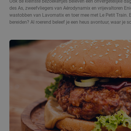
Ook de kleinste bezoekertjes beleven een onvergetelijke dag b
des As, zweefvliegers van Aérodynamix en vrijevaltoren Eni
wastobben van Lavomatix en toer mee met Le Petit Train. E
bereiden? Al roerend beleef je een heus avontuur, waar je s