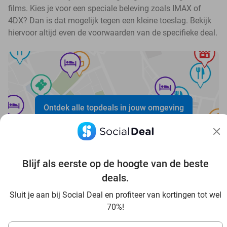
films. Kies je voor een speciale beleving zoals IMAX of
4DX? Dan is dat mogelijk tegen een kleine toeslag. Bekijk
hiervoor altijd even de voorwaarden van de specifieke deal.
Ontdek alle topdeals in jouw omgeving
Blijf als eerste op de hoogte van de beste
deals.
Sluit je aan bij Social Deal en profiteer van kortingen tot wel
Voordelig genieten in Moers: haal deal-inspiratie uit onze
70%!
blogs
In die Sauna in Moers und Umgebung