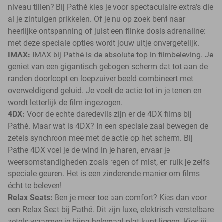
niveau tillen? Bij Pathé kies je voor spectaculaire extra’s die
al je zintuigen prikkelen. Of je nu op zoek bent naar
heerlijke ontspanning of juist een flinke dosis adrenaline:
met deze speciale opties wordt jouw uitje onvergetelijk.
IMAX:
IMAX bij Pathé is de absolute top in filmbeleving. Je
geniet van een gigantisch gebogen scherm dat tot aan de
randen doorloopt en loepzuiver beeld combineert met
overweldigend geluid. Je voelt de actie tot in je tenen en
wordt letterlijk de film ingezogen.
4DX:
Voor de echte daredevils zijn er de 4DX films bij
Pathé. Maar wat is 4DX? In een speciale zaal bewegen de
zetels synchroon mee met de actie op het scherm. Bij
Pathe 4DX voel je de wind in je haren, ervaar je
weersomstandigheden zoals regen of mist, en ruik je zelfs
speciale geuren. Het is een zinderende manier om films
écht te beleven!
Relax Seats:
Ben je meer toe aan comfort? Kies dan voor
een Relax Seat bij Pathé. Dit zijn luxe, elektrisch verstelbare
zetels waarmee je bijna helemaal plat kunt liggen. Kies jij