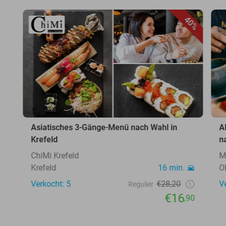
40%
Asiatisches 3-Gänge-Menü nach Wahl in
A
Krefeld
n
ChiMi Krefeld
M
Krefeld
16 min.
O
Verkocht: 5
€28,20
V
Regulier
€16
,90