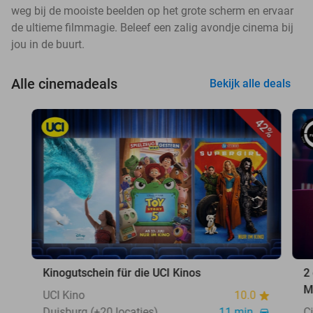
weg bij de mooiste beelden op het grote scherm en ervaar
de ultieme filmmagie. Beleef een zalig avondje cinema bij
jou in de buurt.
Alle cinemadeals
Bekijk alle deals
42%
Kinogutschein für die UCI Kinos
2
M
UCI Kino
10.0
Duisburg (+20 locaties)
11 min.
C