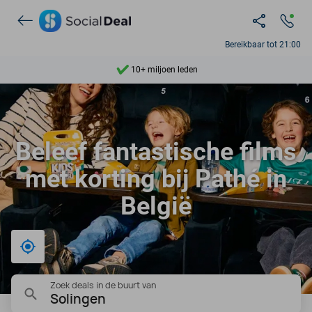
Ontdek 15.000+ deals
7 dagen per week beschikbaar
Bereikbaar tot 21:00
10+ miljoen leden
9,4
Ontdek 15.000+ deals
Beleef fantastische films
met korting bij Pathé in
België
Bij mij in de buurt
Zoek deals in de buurt van
Solingen