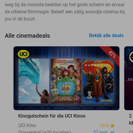
weg bij de mooiste beelden op het grote scherm en ervaar
de ultieme filmmagie. Beleef een zalig avondje cinema bij
jou in de buurt.
Alle cinemadeals
Bekijk alle deals
42%
Kinogutschein für die UCI Kinos
2
M
UCI Kino
10.0
Düsseldorf (+20 locaties)
27 min.
C