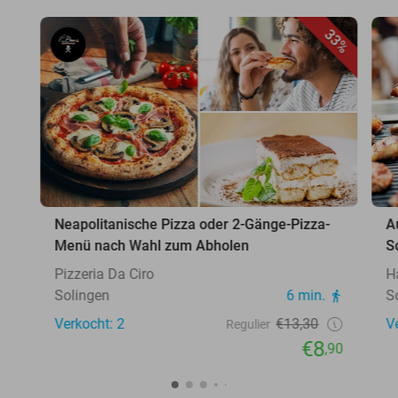
33%
Neapolitanische Pizza oder 2-Gänge-Pizza-
A
Menü nach Wahl zum Abholen
S
Pizzeria Da Ciro
H
Solingen
6 min.
S
Verkocht: 2
€13,30
V
Regulier
€8
,90