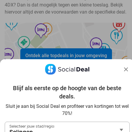
4DX? Dan is dat mogelijk tegen een kleine toeslag. Bekijk
hiervoor altijd even de voorwaarden van de specifieke deal.
Ontdek alle topdeals in jouw omgeving
Blijf als eerste op de hoogte van de beste
deals.
Sluit je aan bij Social Deal en profiteer van kortingen tot wel
Voordelig genieten in Solingen: haal deal-inspiratie uit
70%!
onze blogs
In die Sauna in Solingen und Umgebung
Selecteer jouw stad/regio:
Tagesausflug zum Movie Park Germany mit Rabatt, von