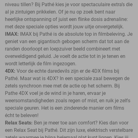
niveau tillen? Bij Pathé kies je voor spectaculaire extra’s die
al je zintuigen prikkelen. Of je nu op zoek bent naar
heerlijke ontspanning of juist een flinke dosis adrenaline:
met deze speciale opties wordt jouw uitje onvergetelijk.
IMAX:
IMAX bij Pathé is de absolute top in filmbeleving. Je
geniet van een gigantisch gebogen scherm dat tot aan de
randen doorloopt en loepzuiver beeld combineert met
overweldigend geluid. Je voelt de actie tot in je tenen en
wordt letterlijk de film ingezogen.
4DX:
Voor de echte daredevils zijn er de 4DX films bij
Pathé. Maar wat is 4DX? In een speciale zaal bewegen de
zetels synchroon mee met de actie op het scherm. Bij
Pathe 4DX voel je de wind in je haren, ervaar je
weersomstandigheden zoals regen of mist, en ruik je zelfs
speciale geuren. Het is een zinderende manier om films
écht te beleven!
Relax Seats:
Ben je meer toe aan comfort? Kies dan voor
een Relax Seat bij Pathé. Dit zijn luxe, elektrisch verstelbare
zetels waarmee je bijna helemaal plat kunt liggen. Kies jij