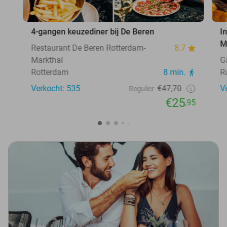
4-gangen keuzediner bij De Beren
I
M
Restaurant De Beren Rotterdam-
8.7
Markthal
G
Rotterdam
8 min.
R
Verkocht: 535
€47,70
V
Regulier
€25
,95