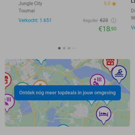
L
Jungle City
9.0
Tournai
D
W
Verkocht: 1.651
€23
Regulier
€18
V
,90
Ontdek nóg meer topdeals in jouw omgeving