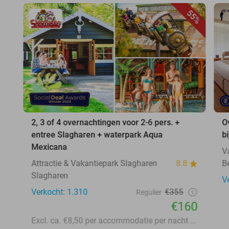
55%
2, 3 of 4 overnachtingen voor 2-6 pers. +
O
entree Slagharen + waterpark Aqua
b
Mexicana
V
Attractie & Vakantiepark Slagharen
8.8
B
Slagharen
V
Verkocht: 1.310
€355
Regulier
€160
Excl. ca. €8,50 per accommodatie per nacht aan lokale heffingen