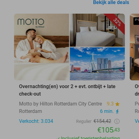
Bekijk alle deals
32%
Overnachting(en) voor 2 + evt. ontbijt + late
O
check-out
d
Motto by Hilton Rotterdam City Centre
9.3
P
Rotterdam
6 min.
R
Verkocht: 3.034
€154,42
V
Regulier
€105
,43
Inclusief toeristenbelasting