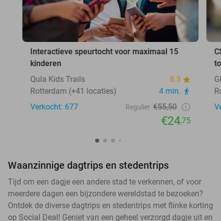
Interactieve speurtocht voor maximaal 15
C
kinderen
t
Qula Kids Trails
8.3
G
Rotterdam (+41 locaties)
4 min.
R
Verkocht: 677
€55,50
V
Regulier
€24
,75
Waanzinnige dagtrips en stedentrips
Tijd om een dagje een andere stad te verkennen, of voor
meerdere dagen een bijzondere wereldstad te bezoeken?
Ontdek de diverse dagtrips en stedentrips met flinke korting
op Social Deal! Geniet van een geheel verzorgd dagje uit en