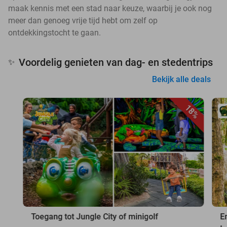
maak kennis met een stad naar keuze, waarbij je ook nog
meer dan genoeg vrije tijd hebt om zelf op
ontdekkingstocht te gaan.
Voordelig genieten van dag- en stedentrips
✨
Bekijk alle deals
18%
Toegang tot Jungle City of minigolf
E