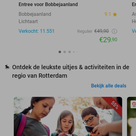
Entree voor Bobbejaanland
E
Bobbejaanland
9.1
A
Lichtaart
H
Verkocht: 11.551
€49,90
V
Regulier
€29
,90
Ontdek de leukste uitjes & activiteiten in de
🎠
regio van Rotterdam
Bekijk alle deals
55%