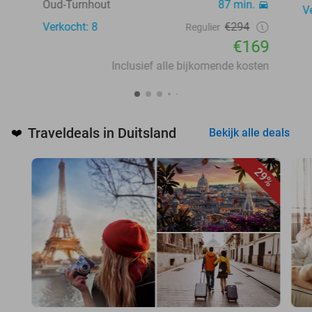
Oud-Turnhout
87 min.
V
Verkocht: 8
€294
Regulier
€169
Inclusief alle bijkomende kosten
Traveldeals in Duitsland
❤️
Bekijk alle deals
29%