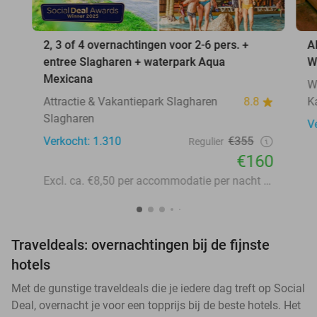
2, 3 of 4 overnachtingen voor 2-6 pers. +
A
entree Slagharen + waterpark Aqua
W
Mexicana
W
Attractie & Vakantiepark Slagharen
8.8
K
Slagharen
V
Verkocht: 1.310
€355
Regulier
€160
Excl. ca. €8,50 per accommodatie per nacht aan lokale heffingen
Traveldeals: overnachtingen bij de fijnste
hotels
Met de gunstige traveldeals die je iedere dag treft op Social
Deal, overnacht je voor een topprijs bij de beste hotels. Het