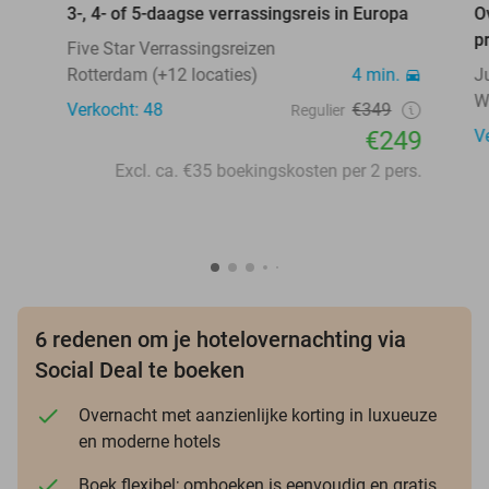
3-, 4- of 5-daagse verrassingsreis in Europa
O
p
Five Star Verrassingsreizen
Rotterdam (+12 locaties)
4 min.
J
W
Verkocht: 48
€349
Regulier
€249
V
Excl. ca. €35 boekingskosten per 2 pers.
6 redenen om je hotelovernachting via
Social Deal te boeken
Overnacht met aanzienlijke korting in luxueuze
en moderne hotels
Boek flexibel; omboeken is eenvoudig en gratis