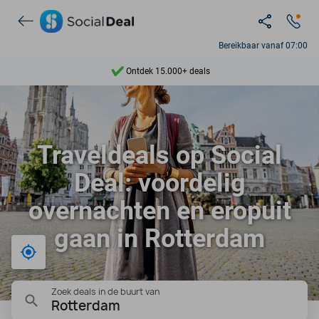
Ontdek 15.000+ deals
Bereikbaar vanaf 07:00
7 dagen per week beschikbaar
10+ miljoen leden
9,4
Traveldeals op Social
Ontdek 15.000+ deals
Deal: voordelig
overnachten en eropuit
gaan in Rotterdam
Bij mij in de buurt
Zoek deals in de buurt van
Rotterdam