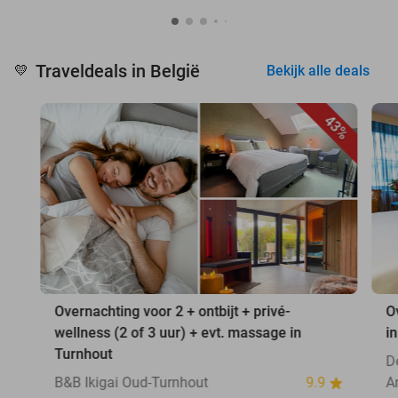
Traveldeals in België
💛
Bekijk alle deals
43%
Overnachting voor 2 + ontbijt + privé-
O
wellness (2 of 3 uur) + evt. massage in
i
Turnhout
D
B&B Ikigai Oud-Turnhout
9.9
A