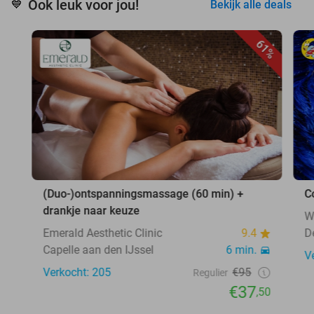
Ook leuk voor jou!
💙
Bekijk alle deals
61%
(Duo-)ontspanningsmassage (60 min) +
C
drankje naar keuze
W
Emerald Aesthetic Clinic
9.4
D
Capelle aan den IJssel
6 min.
V
Verkocht: 205
€95
Regulier
€37
,50