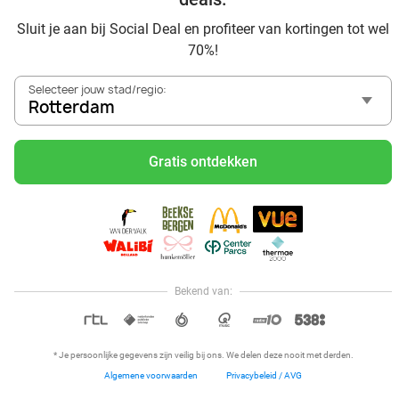
Ervaar de kwaliteit van het Van der Valk hotel in Rotterdam
Sluit je aan bij Social Deal en profiteer van kortingen tot wel
en omgeving
70%!
Voordelig genieten bij Sunparks met korting vanuit
Rotterdam
Selecteer jouw stad/regio:
Met hoge korting naar de zonnebank in Rotterdam
Rotterdam
Skiën met korting in Rotterdam? Ontdek de leukste
skihallen en indoor skibanen
Gratis ontdekken
Schaatsen in Rotterdam en omgeving
Holiday on Ice tickets met korting in Rotterdam
Social Deal voordeelshop: ah, zoveel mooie deals in regio
Rotterdam!
Reis af naar Ketteler Hof vanuit Rotterdam en beleef ultiem
speelplezier met de kids
Bekend van:
Hoi, onze klantenservice is open,
dus als je een vraag hebt helpen
OPEN IN APP
we je graag!
* Je persoonlijke gegevens zijn veilig bij ons. We delen deze nooit met derden.
Algemene voorwaarden
Privacybeleid / AVG