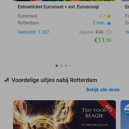
Entreeticket Euromast + evt. Euroscoop
E
Euromast
9.2
F
Rotterdam
2 min.
D
Verkocht: 1.337
€18
V
Regulier
€11
,50
Voordelige uitjes nabij Rotterdam
🎳
Bekijk alle deals
44%