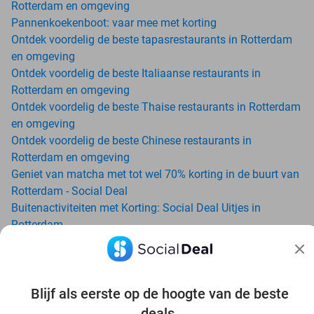
Rotterdam en omgeving
Pannenkoekenboot: vaar mee met korting
Ontdek voordelig de beste tapasrestaurants in Rotterdam
en omgeving
Ontdek voordelig de beste Italiaanse restaurants in
Rotterdam en omgeving
Ontdek voordelig de beste Thaise restaurants in Rotterdam
en omgeving
Ontdek voordelig de beste Chinese restaurants in
Rotterdam en omgeving
Geniet van matcha met tot wel 70% korting in de buurt van
Rotterdam - Social Deal
Buitenactiviteiten met Korting: Social Deal Uitjes in
Rotterdam
Ga voordelig de padelbaan op met Social Deal in de buurt
van Rotterdam
Geniet van je vakantie in Rotterdam in Nederland met
Blijf als eerste op de hoogte van de beste
Social Deal
Ontdek voordelig Pilates in Rotterdam - Social Deal
deals.