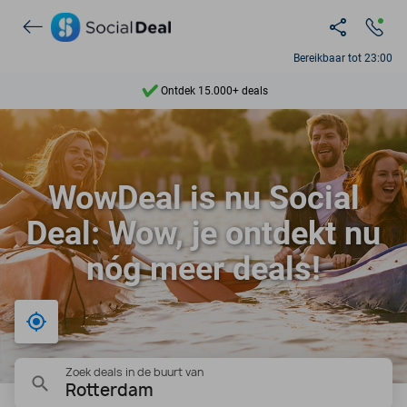
Bereikbaar tot 23:00
Ontdek 15.000+ deals
7 dagen per week beschikbaar
10+ miljoen leden
9,4
WowDeal is nu Social
Ontdek 15.000+ deals
Deal: Wow, je ontdekt nu
nóg meer deals!
Bij mij in de buurt
Zoek deals in de buurt van
Rotterdam