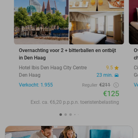
Overnachting voor 2 + bitterballen en ontbijt
O
in Den Haag
c
Hotel Ibis Den Haag City Centre
9.5
C
Den Haag
23 min.
G
Verkocht: 1.955
€211
V
Regulier
€125
Excl. ca. €6,20 p.p.p.n. toeristenbelasting