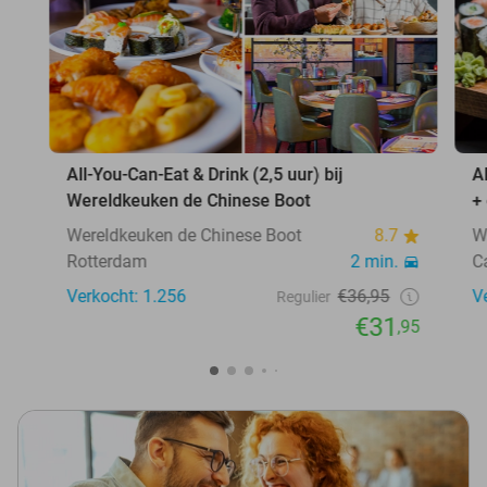
All-You-Can-Eat & Drink (2,5 uur) bij
A
Wereldkeuken de Chinese Boot
+
Wereldkeuken de Chinese Boot
8.7
W
Rotterdam
2 min.
C
Verkocht: 1.256
€36,95
V
Regulier
€31
,95