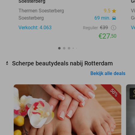
Soesterberg
G
Thermen Soesterberg
9.5
V
Soesterberg
69 min.
G
Verkocht: 4.063
€39
V
Regulier
€27
,50
Scherpe beautydeals nabij Rotterdam
💄
Bekijk alle deals
50%