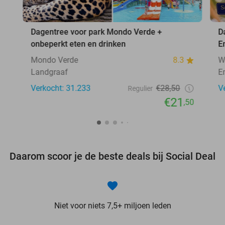
Dagentree voor park Mondo Verde +
D
onbeperkt eten en drinken
E
Mondo Verde
8.3
W
Landgraaf
E
Verkocht: 31.233
€28,50
V
Regulier
€21
,50
Daarom scoor je de beste deals bij Social Deal
Niet voor niets 7,5+ miljoen leden