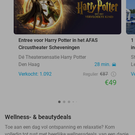
Entree voor Harry Potter in het AFAS
1
Circustheater Scheveningen
i
Dé Theatersensatie Harry Potter
S
Den Haag
28 min.
L
Verkocht: 1.092
€87
V
Regulier
€49
Wellness- & beautydeals
Toe aan een dag vol ontspanning en relaxatie? Kom
volledig tot rust met heerlijke wellnessdeals, van een dagje