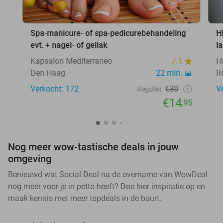
Spa-manicure- of spa-pedicurebehandeling
H
evt. + nagel- of gellak
l
Kapsalon Mediterraneo
7.1
H
Den Haag
22 min.
R
Verkocht: 172
€30
V
Regulier
€14
,95
Nog meer wow-tastische deals in jouw
omgeving
Benieuwd wat Social Deal na de overname van WowDeal
nog meer voor je in petto heeft? Doe hier inspiratie op en
maak kennis met meer topdeals in de buurt.