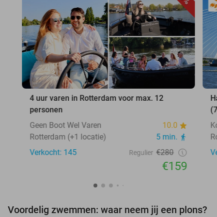
4 uur varen in Rotterdam voor max. 12
H
personen
(
Geen Boot Wel Varen
10.0
K
Rotterdam (+1 locatie)
5 min.
R
Verkocht: 145
€280
V
Regulier
€159
Voordelig zwemmen: waar neem jij een plons?