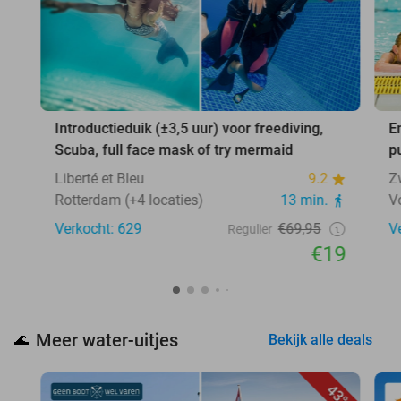
Introductieduik (±3,5 uur) voor freediving,
E
Scuba, full face mask of try mermaid
p
Liberté et Bleu
9.2
Z
Rotterdam (+4 locaties)
13 min.
V
Verkocht: 629
€69,95
V
Regulier
€19
Meer water-uitjes
🌊
Bekijk alle deals
43%