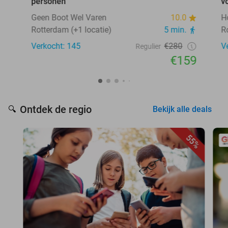
personen
v
Geen Boot Wel Varen
10.0
H
Rotterdam (+1 locatie)
5 min.
R
Verkocht: 145
€280
V
Regulier
€159
Ontdek de regio
🔍
Bekijk alle deals
55%