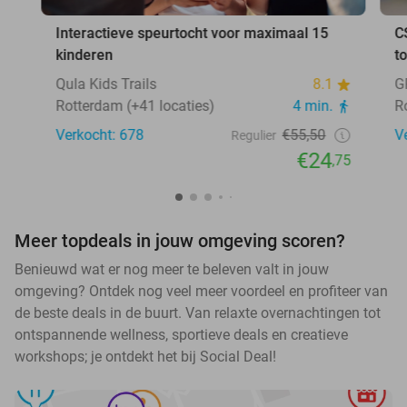
Interactieve speurtocht voor maximaal 15
C
kinderen
t
Qula Kids Trails
8.1
G
Rotterdam (+41 locaties)
4 min.
R
Verkocht: 678
€55,50
V
Regulier
€24
,75
Meer topdeals in jouw omgeving scoren?
Benieuwd wat er nog meer te beleven valt in jouw
omgeving? Ontdek nog veel meer voordeel en profiteer van
de beste deals in de buurt. Van relaxte overnachtingen tot
ontspannende wellness, sportieve deals en creatieve
workshops; je ontdekt het bij Social Deal!