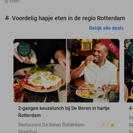
jij voor?
Voordelig hapje eten in de regio Rotterdam
🍝
Bekijk alle deals
43%
2-gangen keuzelunch bij De Beren in hartje
4
Rotterdam
R
Restaurant De Beren Rotterdam-
8.7
M
Markthal
R