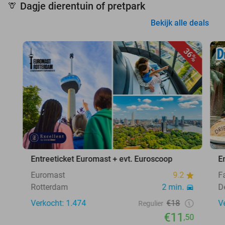
Dagje dierentuin of pretpark
🦒
Bekijk alle deals
36%
Entreeticket Euromast + evt. Euroscoop
E
Euromast
9.2
F
Rotterdam
2 min.
D
Verkocht: 1.474
€18
V
Regulier
€11
,50