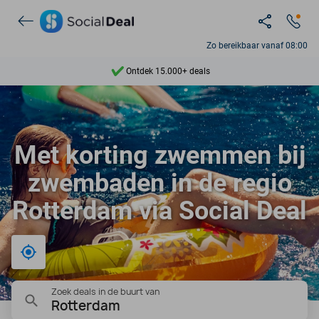
Zo bereikbaar vanaf 08:00
Ontdek 15.000+ deals
7 dagen per week beschikbaar
10+ miljoen leden
Met korting zwemmen bij
9,4
zwembaden in de regio
Ontdek 15.000+ deals
Rotterdam via Social Deal
Bij mij in de buurt
Zoek deals in de buurt van
Rotterdam