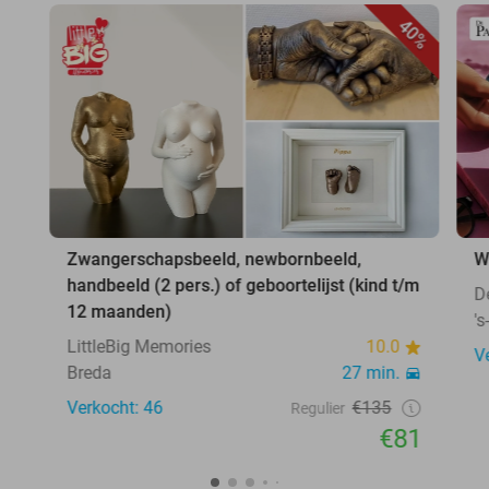
40%
Zwangerschapsbeeld, newbornbeeld,
W
handbeeld (2 pers.) of geboortelijst (kind t/m
D
12 maanden)
'
LittleBig Memories
10.0
V
Breda
27 min.
Verkocht: 46
€135
Regulier
€81