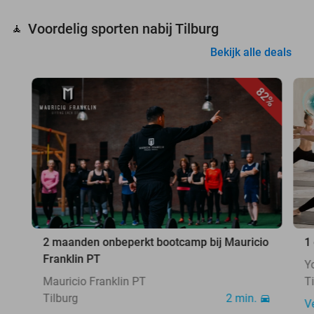
Voordelig sporten nabij Tilburg
🧘
Bekijk alle deals
82%
2 maanden onbeperkt bootcamp bij Mauricio
1
Franklin PT
Y
Mauricio Franklin PT
T
Tilburg
2 min.
V