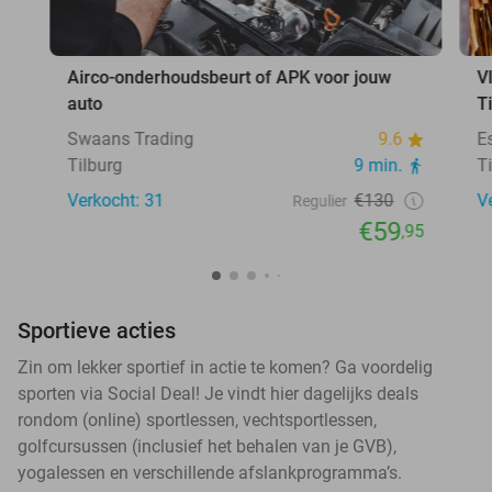
Airco-onderhoudsbeurt of APK voor jouw
V
auto
T
Swaans Trading
9.6
E
Tilburg
9 min.
T
Verkocht: 31
€130
V
Regulier
€59
,95
Sportieve acties
Zin om lekker sportief in actie te komen? Ga voordelig
sporten via Social Deal! Je vindt hier dagelijks deals
rondom (online) sportlessen, vechtsportlessen,
golfcursussen (inclusief het behalen van je GVB),
yogalessen en verschillende afslankprogramma’s.