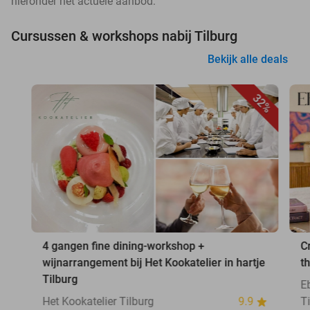
hieronder het actuele aanbod:
Cursussen & workshops nabij Tilburg
Bekijk alle deals
32%
4 gangen fine dining-workshop +
C
wijnarrangement bij Het Kookatelier in hartje
t
Tilburg
E
Het Kookatelier Tilburg
9.9
T