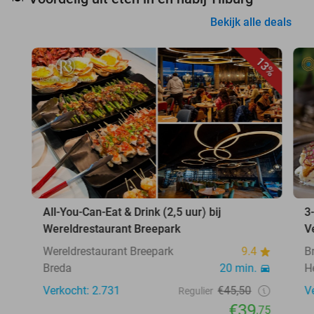
Bekijk alle deals
13%
All-You-Can-Eat & Drink (2,5 uur) bij
3
Wereldrestaurant Breepark
V
Wereldrestaurant Breepark
9.4
B
Breda
20 min.
H
Verkocht: 2.731
€45,50
V
Regulier
€39
,75