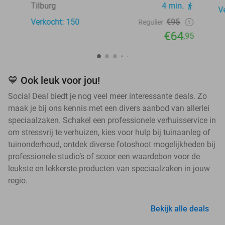
Tilburg
4 min.
V
Verkocht: 150
€95
Regulier
€64
,95
💙 Ook leuk voor jou!
Social Deal biedt je nog veel meer interessante deals. Zo
maak je bij ons kennis met een divers aanbod van allerlei
speciaalzaken. Schakel een professionele verhuisservice in
om stressvrij te verhuizen, kies voor hulp bij tuinaanleg of
tuinonderhoud, ontdek diverse fotoshoot mogelijkheden bij
professionele studio’s of scoor een waardebon voor de
leukste en lekkerste producten van speciaalzaken in jouw
regio.
Bekijk alle deals