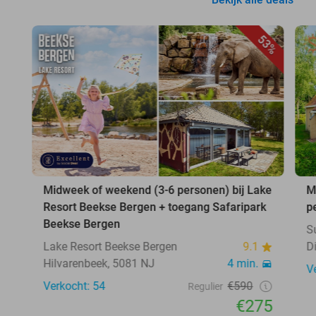
53%
Midweek of weekend (3-6 personen) bij Lake
M
Resort Beekse Bergen + toegang Safaripark
p
Beekse Bergen
S
Lake Resort Beekse Bergen
9.1
D
Hilvarenbeek, 5081 NJ
4 min.
V
Verkocht: 54
€590
Regulier
€275