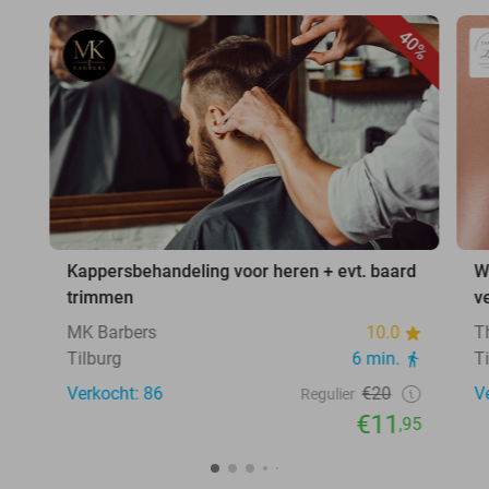
40%
Kappersbehandeling voor heren + evt. baard
W
trimmen
v
MK Barbers
10.0
T
Tilburg
6 min.
T
Verkocht: 86
€20
V
Regulier
€11
,95