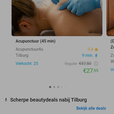
Acupunctuur (45 min)
(
Z
Acupunctuur4u
9.4
Tilburg
9 min.
Z
W
Verkocht: 25
€57,50
Regulier
€27
V
,95
Scherpe beautydeals nabij Tilburg
💄
Bekijk alle deals