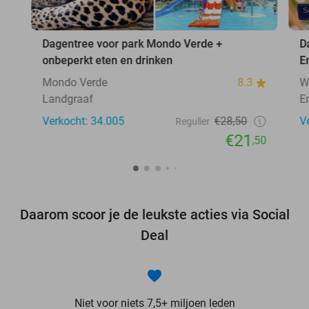
Dagentree voor park Mondo Verde +
D
onbeperkt eten en drinken
E
Mondo Verde
8.3
W
Landgraaf
E
Verkocht: 34.005
€28,50
V
Regulier
€21
,50
Daarom scoor je de leukste acties via Social
Deal
Niet voor niets 7,5+ miljoen leden