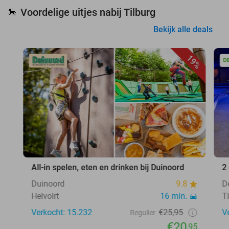
Voordelige uitjes nabij Tilburg
🎠
Bekijk alle deals
19%
All-in spelen, eten en drinken bij Duinoord
2
Duinoord
9.8
D
Helvoirt
16 min.
T
Verkocht: 15.232
€25,95
V
Regulier
€20
,95