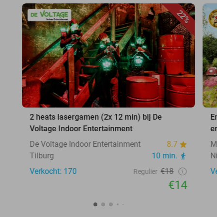
22%
2 heats lasergamen (2x 12 min) bij De
E
Voltage Indoor Entertainment
e
De Voltage Indoor Entertainment
8.7
M
Tilburg
10 min.
N
Verkocht: 170
€18
V
Regulier
€14