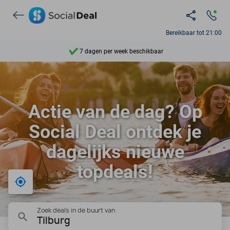
Ontdek 15.000+ deals
Bereikbaar tot 21:00
7 dagen per week beschikbaar
10+ miljoen leden
9,4
Actie van de dag? Op
Ontdek 15.000+ deals
Social Deal ontdek je
dagelijks nieuwe
topdeals!
Bij mij in de buurt
Zoek deals in de buurt van
Tilburg