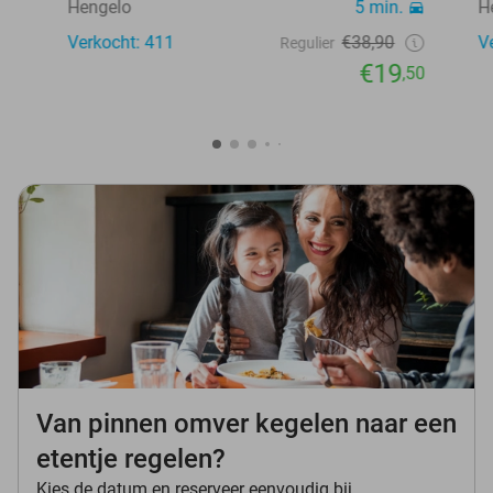
Hengelo
5 min.
H
Verkocht: 411
€38,90
V
Regulier
€19
,50
Van pinnen omver kegelen naar een
etentje regelen?
Kies de datum en reserveer eenvoudig bij