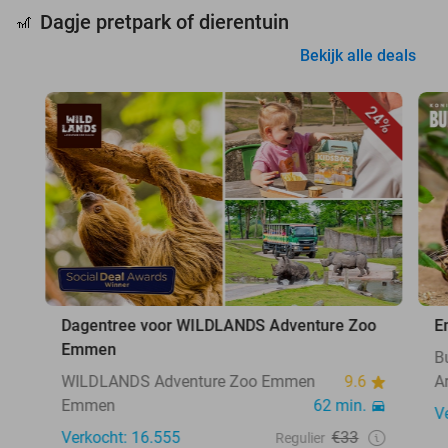
Dagje pretpark of dierentuin
🎢
Bekijk alle deals
24%
Dagentree voor WILDLANDS Adventure Zoo
E
Emmen
B
WILDLANDS Adventure Zoo Emmen
9.6
A
Emmen
62 min.
V
Verkocht: 16.555
€33
Regulier