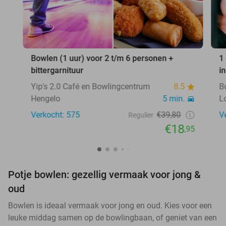
Bowlen (1 uur) voor 2 t/m 6 personen +
1
bittergarnituur
i
Yip's 2.0 Café en Bowlingcentrum
8.5
B
Hengelo
5 min.
L
Verkocht: 575
€39,80
V
Regulier
€18
,95
Potje bowlen: gezellig vermaak voor jong &
oud
Bowlen is ideaal vermaak voor jong en oud. Kies voor een
leuke middag samen op de bowlingbaan, of geniet van een