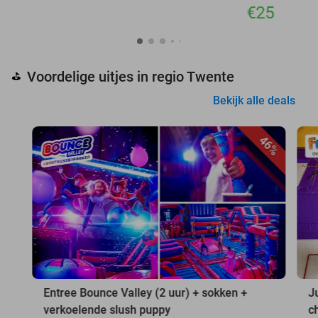
€25
Voordelige uitjes in regio Twente
⛳
Bekijk alle deals
46%
Entree Bounce Valley (2 uur) + sokken +
J
verkoelende slush puppy
c