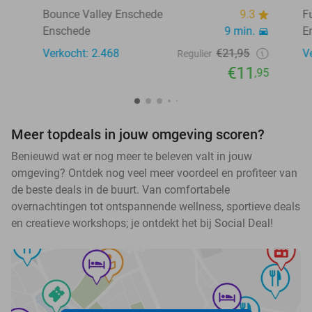
Bounce Valley Enschede
9.3
F
Enschede
9 min.
E
Verkocht: 2.468
€21,95
V
Regulier
€11
,95
Meer topdeals in jouw omgeving scoren?
Benieuwd wat er nog meer te beleven valt in jouw
omgeving? Ontdek nog veel meer voordeel en profiteer van
de beste deals in de buurt. Van comfortabele
overnachtingen tot ontspannende wellness, sportieve deals
en creatieve workshops; je ontdekt het bij Social Deal!