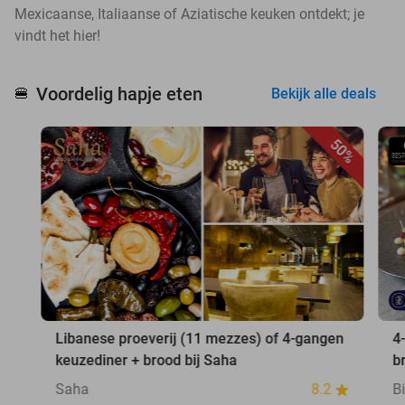
Mexicaanse, Italiaanse of Aziatische keuken ontdekt; je
vindt het hier!
Voordelig hapje eten
🍔
Bekijk alle deals
50%
Libanese proeverij (11 mezzes) of 4-gangen
4
keuzediner + brood bij Saha
b
Saha
8.2
B