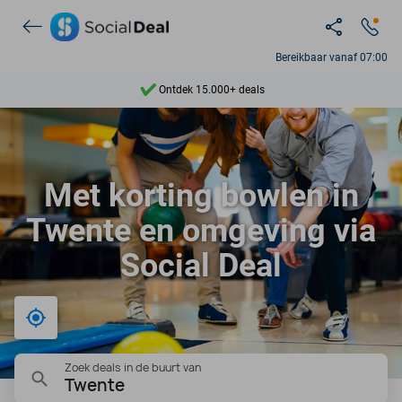
Bereikbaar vanaf 07:00
Ontdek 15.000+ deals
7 dagen per week beschikbaar
10+ miljoen leden
Met korting bowlen in
9,4
Twente en omgeving via
Ontdek 15.000+ deals
Social Deal
Bij mij in de buurt
Zoek deals in de buurt van
Twente