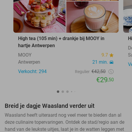
High tea (105 min) + drankje bij MOOY in
Hi
hartje Antwerpen
De
MOOY
9.7
S
Antwerpen
21 min.
V
Verkocht: 294
€42,50
Regulier
€29
,50
Breid je dagje Waasland verder uit
Waasland heeft uiteraard nog veel meer te bieden dan al
deze culinaire topervaringen. Ontdek de stad/regio aan de
hand van de leukste uitjes, laat je in de watten leggen met