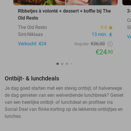
Ribbetjes à volonté + dessert + koffie bij The
3
Old Resto
C
The Old Resto
9.6
S
Sint-Niklaas
13 min.
V
Verkocht: 424
€36,50
Regulier
€24
,90
Ontbijt- & lunchdeals
Je dag goed starten met een stevig ontbijt, of halverwege
de dag genieten van een welverdiende lunchbreak? Geniet
van een heerlijke ontbijt- of lunchdeal en profiteer via
Social Deal van flinke korting op de lekkerste ontbijtjes en
lunches.