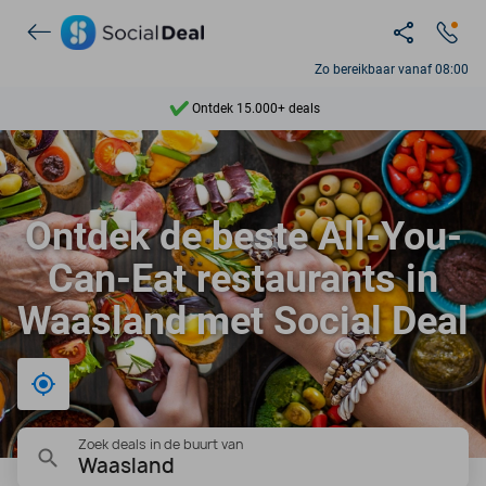
Zo bereikbaar vanaf 08:00
Ontdek 15.000+ deals
7 dagen per week beschikbaar
10+ miljoen leden
Ontdek de beste All-You-
9,4
Can-Eat restaurants in
Ontdek 15.000+ deals
Waasland met Social Deal
Bij mij in de buurt
Zoek deals in de buurt van
Waasland