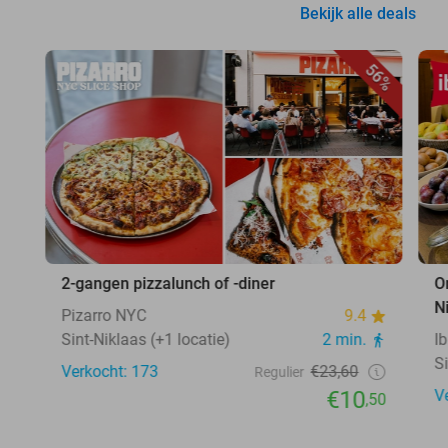
Bekijk alle deals
56%
2-gangen pizzalunch of -diner
O
N
Pizarro NYC
9.4
Sint-Niklaas (+1 locatie)
2 min.
I
S
Verkocht: 173
€23,60
Regulier
€10
V
,50