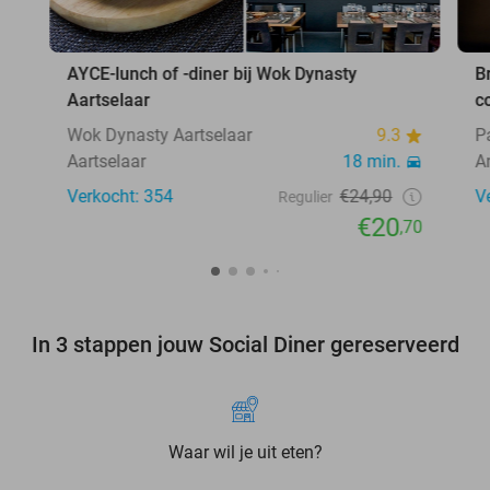
AYCE-lunch of -diner bij Wok Dynasty
B
Aartselaar
c
Wok Dynasty Aartselaar
9.3
P
Aartselaar
18 min.
A
Verkocht: 354
€24,90
V
Regulier
€20
,70
In 3 stappen jouw Social Diner gereserveerd
Waar wil je uit eten?