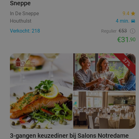
Sneppe
In De Sneppe
9.4
Houthulst
4 min.
Verkocht: 218
€53
Regulier
€31
,90
37%
3-gangen keuzediner bij Salons Notredame