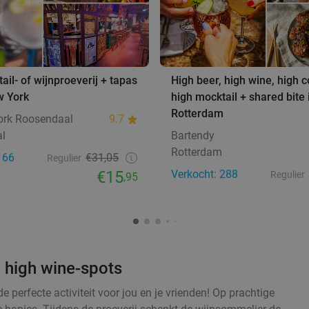
tail- of wijnproeverij + tapas
High beer, high wine, high c
w York
high mocktail + shared bite 
Rotterdam
ork Roosendaal
9.7
l
Bartendy
Rotterdam
166
€31,05
Regulier
€15
Verkocht: 288
Regulier
,95
e high wine-spots
e perfecte activiteit voor jou en je vrienden! Op prachtige