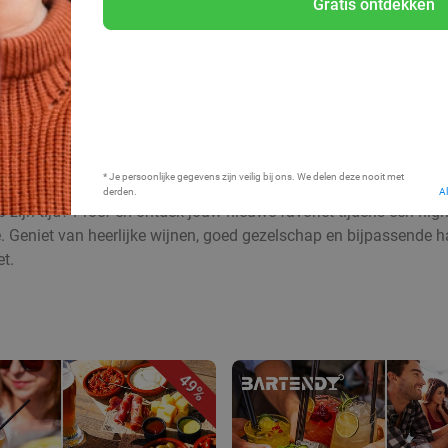
Gratis ontdekken
Bij mij in de buurt
* Je persoonlijke gegevens zijn veilig bij ons. We delen deze nooit met
derden.
A
 zijn tijd? Proef en ontdek jouw nieuwe favoriet tijdens een hig
. Geniet van heerlijke wijnen, goed gezelschap en bijpassende hap
et.
49%