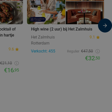
ocktail of
High wine (2 uur) bij Het Zalmhuis
in hartje
Het Zalmhuis
9.1
Rotterdam
9.6
Verkocht: 455
€47,50
Regulier
€32
,50
€21,10
€16
,95