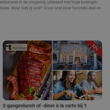
 restaurants in de omgeving, uiteraard met hoge kortingen.
turen. Waar kies jij voor? Scoor snel jouw favoriete deal en
32%
2-gangenlunch of -diner à la carte bij 't