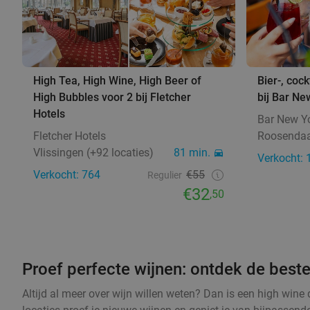
High Tea, High Wine, High Beer of
Bier-, cock
High Bubbles voor 2 bij Fletcher
bij Bar Ne
Hotels
Bar New Y
Fletcher Hotels
Roosendaa
Vlissingen (+92 locaties)
81 min.
Verkocht: 
Verkocht: 764
€55
Regulier
€32
,50
Proef perfecte wijnen: ontdek de best
Altijd al meer over wijn willen weten? Dan is een high wine d