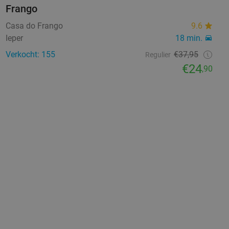
Frango
Casa do Frango
9.6
Ieper
18 min.
Verkocht: 155
€37,95
Regulier
€24
,90