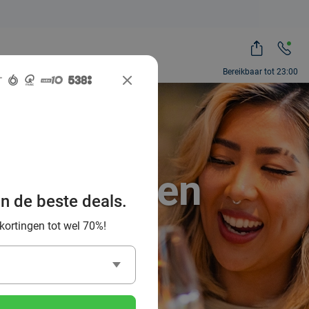
Bereikbaar tot 23:00
wijnproeven
an de beste deals.
 70%
 kortingen tot wel 70%!