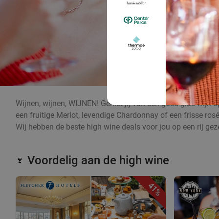
Wijnen, wijnen, WIJNEN! Geniet jij van een goed glas wijn op
een fruitige Merlot, levendige Chardonnay of een frisse rosé
Wij hebben de beste high wine deals voor jou op een rij gez
Voordelig aan de high wine
🍷
41%