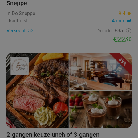
Sneppe
In De Sneppe
9.4
Houthulst
4 min.
Verkocht: 53
€35
Regulier
€22
,90
39%
2-gangen keuzelunch of 3-gangen