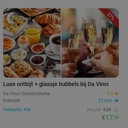
27%
Luxe ontbijt + glaasje bubbels bij Da Vinci
Da Vinci Oostduinkerke
9.5
Koksijde
22 min.
Verkocht: 436
€24
Regulier
€17
,50