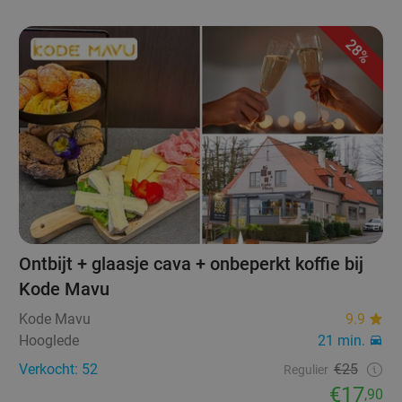
28%
Ontbijt + glaasje cava + onbeperkt koffie bij
Kode Mavu
Kode Mavu
9.9
Hooglede
21 min.
Verkocht: 52
€25
Regulier
€17
,90