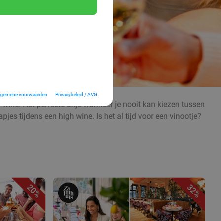
lgemene voorwaarden
Privacybeleid / AVG
h wine. Het perfecte uitje wanneer je nooit kan kiezen tussen
jes tijdens een high wine. Is het al tijd voor een vinootje?
20%
32%