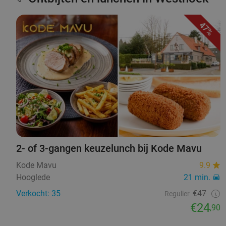
47%
2- of 3-gangen keuzelunch bij Kode Mavu
Kode Mavu
9.9
Hooglede
21 min.
Verkocht: 35
€47
Regulier
€24
,90