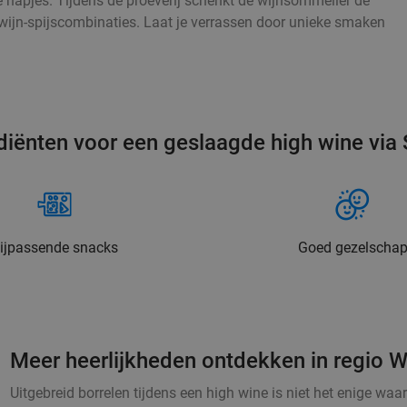
e hapjes. Tijdens de proeverij schenkt de wijnsommelier de
e wijn-spijscombinaties. Laat je verrassen door unieke smaken
diënten voor een geslaagde high wine via 
ijpassende snacks
Goed gezelscha
Meer heerlijkheden ontdekken in regio 
Uitgebreid borrelen tijdens een high wine is niet het enige waar