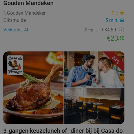
Gouden Mandeken
't Gouden Mandeken
9.7
Diksmuide
5 min.
Verkocht: 40
€34,50
Regulier
€23
,50
34%
3-gangen keuzelunch of -diner bij bij Casa do