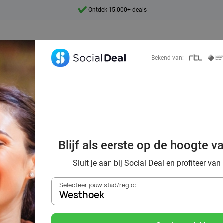
7 dagen per week beschikbaar
10+ miljoen leden
9,4
Bekend van:
Ontdek 15.000+ deals
via Social Deal: 
Blijf als eerste op de hoogte v
 korting tot wel
Sluit je aan bij Social Deal en profiteer van
Selecteer jouw stad/regio:
Westhoek
Zoek deals in de buurt van
Westhoek