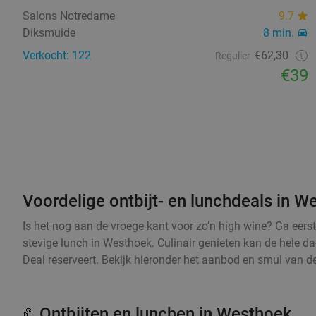
Salons Notredame
9.7
Diksmuide
8 min.
Verkocht: 122
€62,30
Regulier
€39
Voordelige ontbijt- en lunchdeals in W
Is het nog aan de vroege kant voor zo’n high wine? Ga eers
stevige lunch in Westhoek. Culinair genieten kan de hele da
Deal reserveert. Bekijk hieronder het aanbod en smul van de
Ontbijten en lunchen in Westhoek
🥐