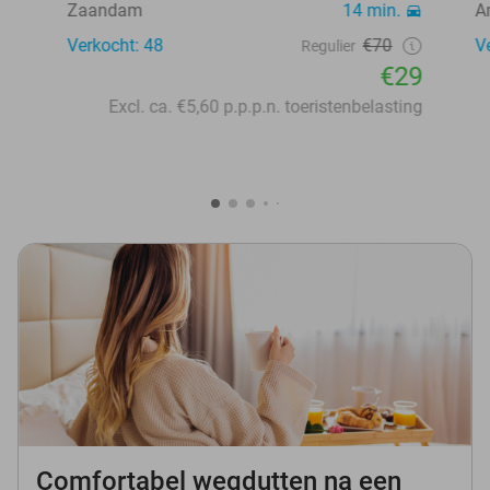
Zaandam
14 min.
A
Verkocht: 48
€70
V
Regulier
€29
Excl. ca. €5,60 p.p.p.n. toeristenbelasting
Comfortabel wegdutten na een