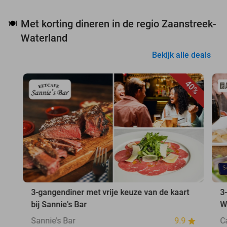
Met korting dineren in de regio Zaanstreek-
🍽️
Waterland
Bekijk alle deals
40%
3-gangendiner met vrije keuze van de kaart
3
bij Sannie's Bar
W
Sannie's Bar
9.9
C