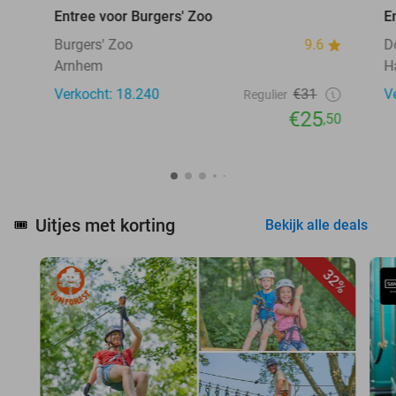
Entree voor Burgers' Zoo
E
Burgers' Zoo
9.6
D
Arnhem
H
Verkocht: 18.240
€31
V
Regulier
€25
,50
Uitjes met korting
🎟️
Bekijk alle deals
32%