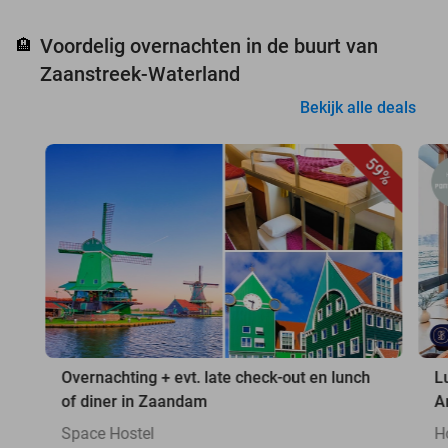
Voordelig overnachten in de buurt van
🏨
Zaanstreek-Waterland
Bekijk alle deals
59%
Overnachting + evt. late check-out en lunch
L
of diner in Zaandam
A
Space Hostel
H