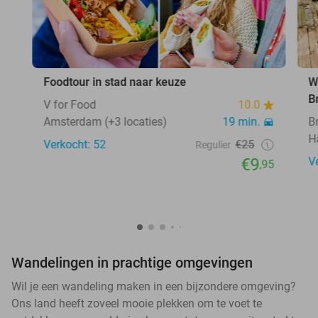
Foodtour in stad naar keuze
W
B
V for Food
10.0
Amsterdam (+3 locaties)
19 min.
B
H
Verkocht: 52
€25
Regulier
€9
V
,95
Wandelingen in prachtige omgevingen
Wil je een wandeling maken in een bijzondere omgeving?
Ons land heeft zoveel mooie plekken om te voet te