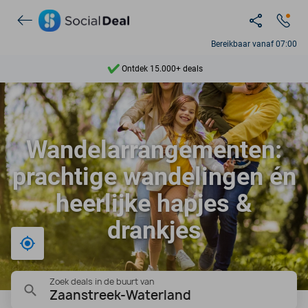
Bereikbaar vanaf 07:00
Ontdek 15.000+ deals
7 dagen per week beschikbaar
10+ miljoen leden
Wandelarrangementen:
9,4
prachtige wandelingen én
Ontdek 15.000+ deals
heerlijke hapjes &
drankjes
Bij mij in de buurt
Zoek deals in de buurt van
Zaanstreek-Waterland