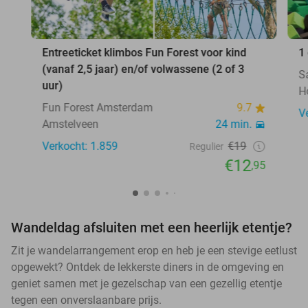
Entreeticket klimbos Fun Forest voor kind
1
(vanaf 2,5 jaar) en/of volwassene (2 of 3
S
uur)
H
Fun Forest Amsterdam
9.7
V
Amstelveen
24 min.
Verkocht: 1.859
€19
Regulier
€12
,95
Wandeldag afsluiten met een heerlijk etentje?
Zit je wandelarrangement erop en heb je een stevige eetlust
opgewekt? Ontdek de lekkerste diners in de omgeving en
geniet samen met je gezelschap van een gezellig etentje
tegen een onverslaanbare prijs.