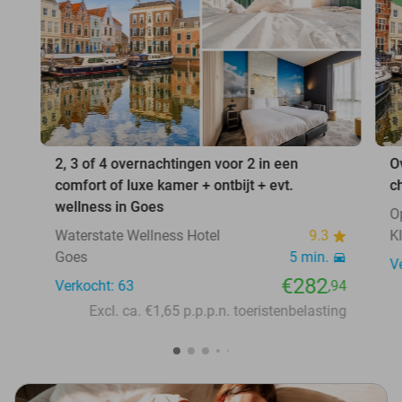
2, 3 of 4 overnachtingen voor 2 in een
O
comfort of luxe kamer + ontbijt + evt.
c
wellness in Goes
O
Waterstate Wellness Hotel
9.3
K
Goes
5 min.
V
€282
Verkocht: 63
,94
Excl. ca. €1,65 p.p.p.n. toeristenbelasting