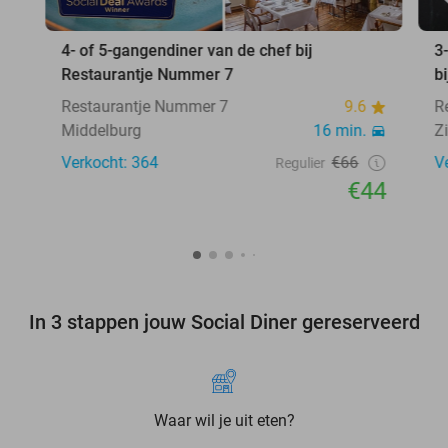
4- of 5-gangendiner van de chef bij
3
Restaurantje Nummer 7
b
Restaurantje Nummer 7
9.6
R
Middelburg
16 min.
Z
Verkocht: 364
€66
V
Regulier
€44
In 3 stappen jouw Social Diner gereserveerd
Waar wil je uit eten?