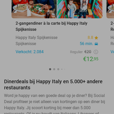
2-gangendiner à la carte bij Happy Italy
2
Spijkenisse
R
Happy Italy Spijkenisse
8.8
H
Spijkenisse
56 min.
R
Verkocht: 2.084
€20
V
Regulier
€12
,95
Dinerdeals bij Happy Italy en 5.000+ andere
restaurants
Word je happy van een goede deal op je diner? Bij Social
Deal profiteer je niet alleen van kortingen op een diner bij
Happy Italy. Jij scoort korting bij meer dan 5.000
restaurants. Of je nu houdt van Italiaans, Libanees of