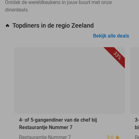
Ontdek de wereldkeukens in jouw buurt met onze
dinerdeals.
Topdiners in de regio Zeeland
🔥
Bekijk alle deals
33%
4- of 5-gangendiner van de chef bij
3
Restaurantje Nummer 7
b
Restaurantje Nummer 7
9.6
R