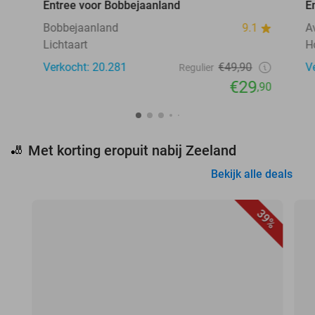
Entree voor Bobbejaanland
E
Bobbejaanland
9.1
A
Lichtaart
H
Verkocht: 20.281
€49,90
V
Regulier
€29
,90
Met korting eropuit nabij Zeeland
🎳
Bekijk alle deals
39%