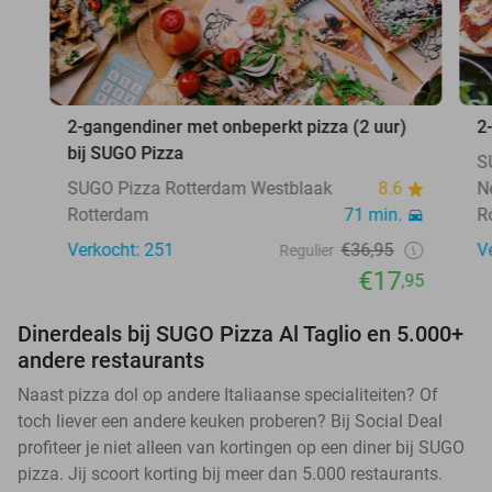
2-gangendiner met onbeperkt pizza (2 uur)
2
bij SUGO Pizza
S
SUGO Pizza Rotterdam Westblaak
8.6
N
Rotterdam
71 min.
R
Verkocht: 251
€36,95
V
Regulier
€17
,95
Dinerdeals bij SUGO Pizza Al Taglio en 5.000+
andere restaurants
Naast pizza dol op andere Italiaanse specialiteiten? Of
toch liever een andere keuken proberen? Bij Social Deal
profiteer je niet alleen van kortingen op een diner bij SUGO
pizza. Jij scoort korting bij meer dan 5.000 restaurants.