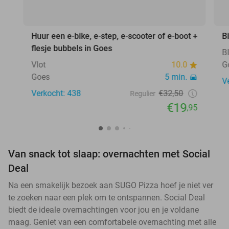
Huur een e-bike, e-step, e-scooter of e-boot +
B
flesje bubbels in Goes
B
Vlot
10.0
G
Goes
5 min.
V
Verkocht: 438
€32,50
Regulier
€19
,95
Van snack tot slaap: overnachten met Social
Deal
Na een smakelijk bezoek aan SUGO Pizza hoef je niet ver
te zoeken naar een plek om te ontspannen. Social Deal
biedt de ideale overnachtingen voor jou en je voldane
maag. Geniet van een comfortabele overnachting met alle