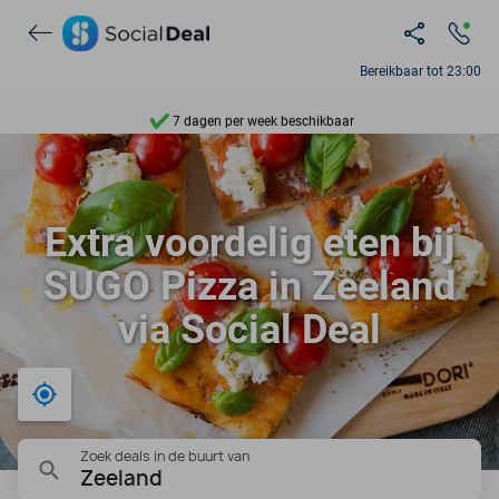
Ontdek 15.000+ deals
Bereikbaar tot 23:00
7 dagen per week beschikbaar
10+ miljoen leden
9,4
Extra voordelig eten bij
Ontdek 15.000+ deals
SUGO Pizza in Zeeland
via Social Deal
Bij mij in de buurt
Zoek deals in de buurt van
Zeeland