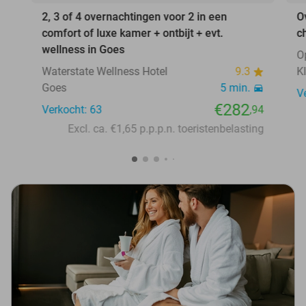
2, 3 of 4 overnachtingen voor 2 in een
O
comfort of luxe kamer + ontbijt + evt.
c
wellness in Goes
O
Waterstate Wellness Hotel
9.3
K
Goes
5 min.
V
€282
Verkocht: 63
,94
Excl. ca. €1,65 p.p.p.n. toeristenbelasting