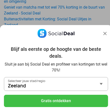
en omgeving
Geniet van matcha met tot wel 70% korting in de buurt van
Zeeland - Social Deal
Buitenactiviteiten met Korting: Social Deal Uitjes in
Zeeland
Ga voordelig de padelbaan op met Social Deal in de buurt
van Zeeland
Geniet van je vakantie in Zeeland in Nederland met Social
Deal
Blijf als eerste op de hoogte van de beste
Ontdek voordelig Pilates in Zeeland - Social Deal
deals.
Ervaar de kwaliteit van het Van der Valk hotel in Zeeland en
Sluit je aan bij Social Deal en profiteer van kortingen tot wel
omgeving
70%!
Voordelig genieten bij Sunparks met korting vanuit Zeeland
Met hoge korting naar de zonnebank in Zeeland
Selecteer jouw stad/regio:
Skiën met korting in Zeeland? Ontdek de leukste skihallen
Zeeland
en indoor skibanen
Schaatsen in Zeeland en omgeving
Gratis ontdekken
Holiday on Ice tickets met korting in Zeeland
Social Deal voordeelshop: ah, zoveel mooie deals in regio