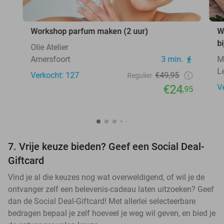
Workshop parfum maken (2 uur)
W
b
Olie Atelier
Amersfoort
3 min.
M
L
Verkocht: 127
€49,95
Regulier
€24
V
,95
7. Vrije keuze bieden? Geef een Social Deal-
Giftcard
Vind je al die keuzes nog wat overweldigend, of wil je de
ontvanger zelf een belevenis-cadeau laten uitzoeken? Geef
dan de Social Deal-Giftcard! Met allerlei selecteerbare
bedragen bepaal je zelf hoeveel je weg wil geven, en bied je