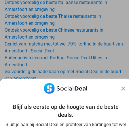
Ontdek voordelig de beste Italiaanse restaurants in
Amersfoort en omgeving
Ontdek voordelig de beste Thaise restaurants in
Amersfoort en omgeving
Ontdek voordelig de beste Chinese restaurants in
Amersfoort en omgeving
Geniet van matcha met tot wel 70% korting in de buurt van
Amersfoort - Social Deal
Buitenactiviteiten met Korting: Social Deal Uitjes in
Amersfoort
Ga voordelig de padelbaan op met Social Deal in de buurt
van Amersfoort
Geniet van je vakantie in Amersfoort in Nederland met
Social Deal
Ontdek voordelig Pilates in Amersfoort - Social Deal
Blijf als eerste op de hoogte van de beste
Ervaar de kwaliteit van het Van der Valk hotel in
Amersfoort en omgeving
deals.
Voordelig genieten bij Sunparks met korting vanuit
Sluit je aan bij Social Deal en profiteer van kortingen tot wel
Amersfoort