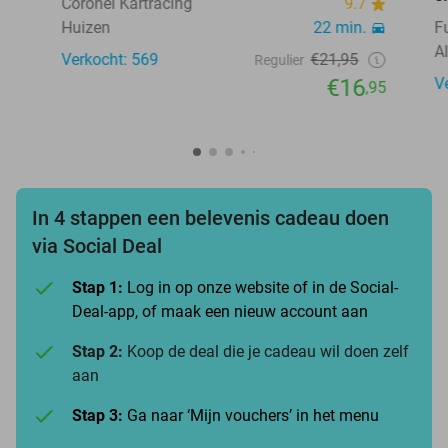
Coronel Kartracing
9.7
Huizen
22 min.
F
A
Verkocht: 569
€21,95
Regulier
€16
V
,95
In 4 stappen een belevenis cadeau doen
via Social Deal
Stap 1:
Log in op onze website of in de Social-
Deal-app, of maak een nieuw account aan
Stap 2:
Koop de deal die je cadeau wil doen zelf
aan
Stap 3:
Ga naar ‘Mijn vouchers’ in het menu