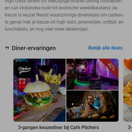
high class diners tot veelzijdige shared dining concepten,
en van Hollandse kost tot exotische wereldkeukens; de
keuze is reuze! Naast waanzinnige dinerdeals om cadeau
te geven heb je keuze uit high tea’s, proeverijen, ontbijt- en
lunchdeals, en nog veel meer lekkernijen.
Diner-ervaringen
🍴
Bekijk alle deals
42%
3-gangen keuzediner bij Café Pitchers
3