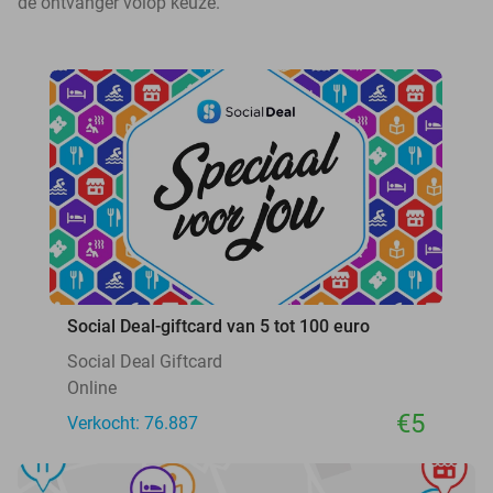
de ontvanger volop keuze.
Social Deal-giftcard van 5 tot 100 euro
Social Deal Giftcard
Online
€5
Verkocht: 76.887