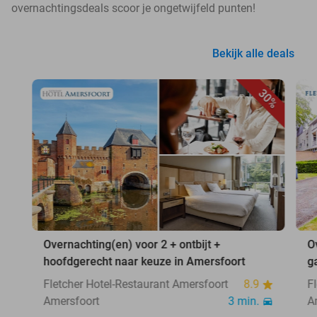
overnachtingsdeals scoor je ongetwijfeld punten!
Bekijk alle deals
30%
Overnachting(en) voor 2 + ontbijt +
O
hoofdgerecht naar keuze in Amersfoort
g
Fletcher Hotel-Restaurant Amersfoort
8.9
F
Amersfoort
3 min.
A