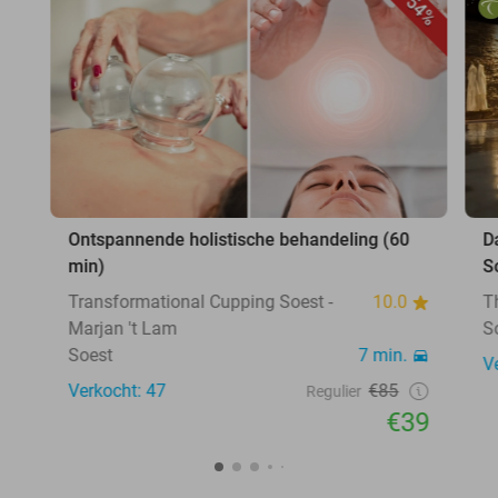
54%
Ontspannende holistische behandeling (60
D
min)
S
Transformational Cupping Soest -
10.0
T
Marjan 't Lam
S
Soest
7 min.
V
Verkocht: 47
€85
Regulier
€39