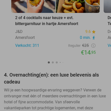
2 of 4 cocktails naar keuze + evt.
D
bittergarnituur in hartje Amersfoort
T
J&D
9.6
D
Amersfoort
0 min.
A
Verkocht: 311
€25
V
Regulier
€14
,95
4. Overnachting(en): een luxe belevenis als
cadeau
Wil je een hoogwaardige ervaring weggeven? Verwen de
ontvanger met één of meerdere overnachtingen in een luxe
hotel of fijne accommodatie. Van sfeervolle
vakantieparken tot prachtige logementen, met deze