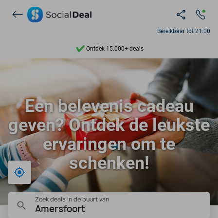
Bereikbaar tot 21:00
Ontdek 15.000+ deals
7 dagen per week beschikbaar
10+ miljoen leden
Een belevenis cadeau
9,4
geven? Ontdek de leukste
Ontdek 15.000+ deals
ervaringen om te
schenken!
Bij mij in de buurt
Zoek deals in de buurt van
Amersfoort