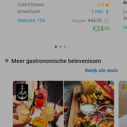
A
Café Pitchers
9.8
Amersfoort
1 min.
L
A
Verkocht: 154
€42,70
Regulier
€24
V
,95
Meer gastronomische belevenissen
🥂
Bekijk alle deals
40%