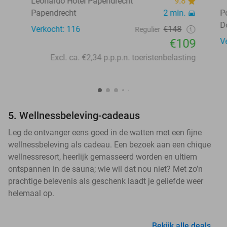
Leonardo Hotel Papendrecht
9.8
Papendrecht
2 min.
P
D
Verkocht: 116
€148
Regulier
€109
V
Excl. ca. €2,34 p.p.p.n. toeristenbelasting
5. Wellnessbeleving-cadeaus
Leg de ontvanger eens goed in de watten met een fijne
wellnessbeleving als cadeau. Een bezoek aan een chique
wellnessresort, heerlijk gemasseerd worden en ultiem
ontspannen in de sauna; wie wil dat nou niet? Met zo’n
prachtige belevenis als geschenk laadt je geliefde weer
helemaal op.
Bekijk alle deals