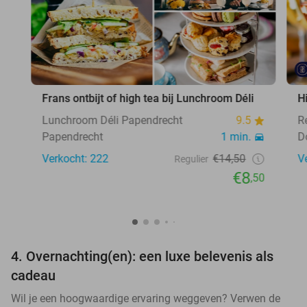
Frans ontbijt of high tea bij Lunchroom Déli
H
Lunchroom Déli Papendrecht
9.5
R
Papendrecht
1 min.
D
Verkocht: 222
€14,50
V
Regulier
€8
,50
4. Overnachting(en): een luxe belevenis als
cadeau
Wil je een hoogwaardige ervaring weggeven? Verwen de