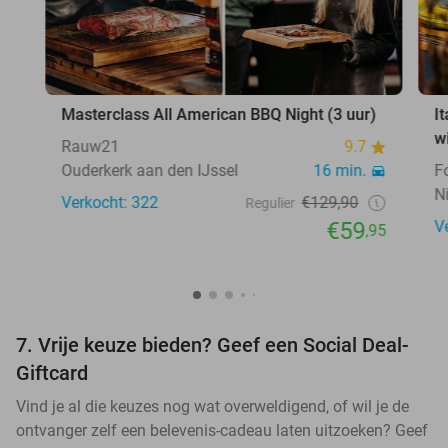
Masterclass All American BBQ Night (3 uur)
I
w
Rauw21
9.7
Ouderkerk aan den IJssel
16 min.
F
N
Verkocht: 322
€129,90
Regulier
€59
V
,95
7. Vrije keuze bieden? Geef een Social Deal-
Giftcard
Vind je al die keuzes nog wat overweldigend, of wil je de
ontvanger zelf een belevenis-cadeau laten uitzoeken? Geef