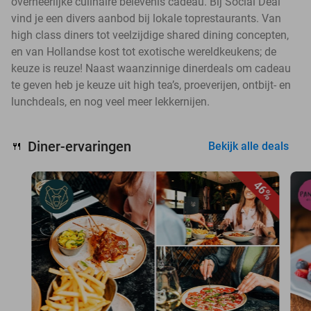
overheerlijke culinaire belevenis cadeau. Bij Social Deal
vind je een divers aanbod bij lokale toprestaurants. Van
high class diners tot veelzijdige shared dining concepten,
en van Hollandse kost tot exotische wereldkeukens; de
keuze is reuze! Naast waanzinnige dinerdeals om cadeau
te geven heb je keuze uit high tea’s, proeverijen, ontbijt- en
lunchdeals, en nog veel meer lekkernijen.
Diner-ervaringen
🍴
Bekijk alle deals
46%