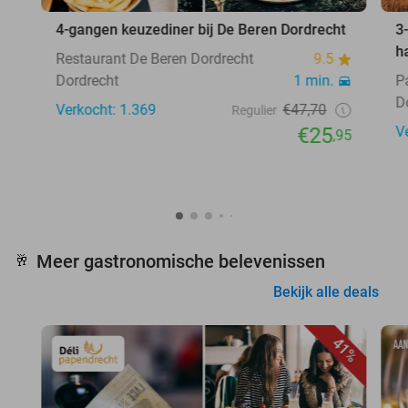
4-gangen keuzediner bij De Beren Dordrecht
3
h
Restaurant De Beren Dordrecht
9.5
Dordrecht
1 min.
P
D
Verkocht: 1.369
€47,70
Regulier
€25
V
,95
Meer gastronomische belevenissen
🥂
Bekijk alle deals
41%