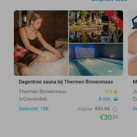
26%
Dagentree sauna bij Thermen Binnenmaas
M
Thermen Binnenmaas
9.8
J
's-Gravendeel
8 min.
C
Verkocht: 188
€41,95
V
Regulier
€30
,95