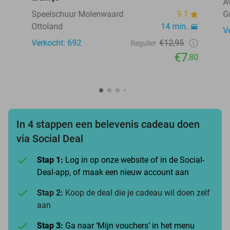
A
Speelschuur Molenwaard
9.1
G
Ottoland
14 min.
V
Verkocht: 692
€12,95
Regulier
€7
,80
In 4 stappen een belevenis cadeau doen
via Social Deal
Stap 1:
Log in op onze website of in de Social-
Deal-app, of maak een nieuw account aan
Stap 2:
Koop de deal die je cadeau wil doen zelf
aan
Stap 3:
Ga naar ‘Mijn vouchers’ in het menu