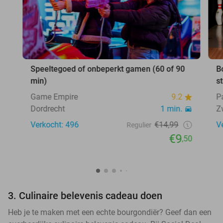
Speeltegoed of onbeperkt gamen (60 of 90
B
min)
s
Game Empire
9.2
P
Dordrecht
1 min.
Z
Verkocht: 496
€14,99
V
Regulier
€9
,50
3. Culinaire belevenis cadeau doen
Heb je te maken met een echte bourgondiër? Geef dan een