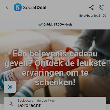
Bereikbaar tot 21:00
Ontdek 15.000+ deals
7 dagen per week beschikbaar
10+ miljoen leden
Een belevenis cadeau
9,4
geven? Ontdek de leukste
Ontdek 15.000+ deals
ervaringen om te
schenken!
Bij mij in de buurt
Zoek deals in de buurt van
Dordrecht