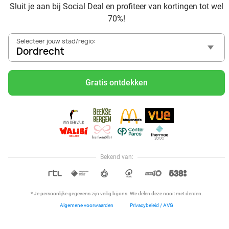
Sluit je aan bij Social Deal en profiteer van kortingen tot wel
Voordelig genieten bij Sunparks met korting vanuit
70%!
Dordrecht
Met hoge korting naar de zonnebank in Dordrecht
Selecteer jouw stad/regio:
Skiën met korting in Dordrecht? Ontdek de leukste
Dordrecht
skihallen en indoor skibanen
Schaatsen in Dordrecht en omgeving
Gratis ontdekken
Holiday on Ice tickets met korting in Dordrecht
Social Deal voordeelshop: ah, zoveel mooie deals in regio
Dordrecht!
Reis af naar Ketteler Hof vanuit Dordrecht en beleef ultiem
speelplezier met de kids
Naar Eifelpark Gondorf vanuit Dordrecht
Bekend van:
Hoi, onze klantenservice is open,
dus als je een vraag hebt helpen
OPEN IN APP
we je graag!
* Je persoonlijke gegevens zijn veilig bij ons. We delen deze nooit met derden.
Algemene voorwaarden
Privacybeleid / AVG
Home
Dichtbij
Restaurants
Hotels
Menu