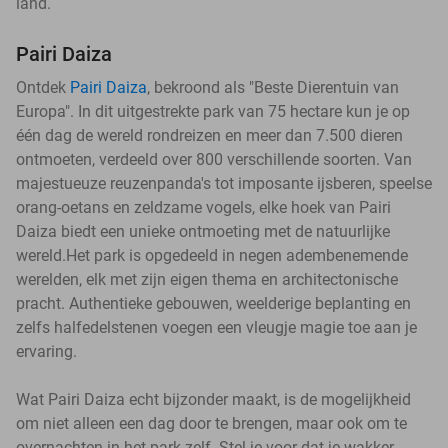
land.
Pairi Daiza
Ontdek
Pairi Daiza
, bekroond als "Beste Dierentuin van
Europa". In dit uitgestrekte park van 75 hectare kun je op
één dag de wereld rondreizen en meer dan 7.500 dieren
ontmoeten, verdeeld over 800 verschillende soorten. Van
majestueuze reuzenpanda's tot imposante ijsberen, speelse
orang-oetans en zeldzame vogels, elke hoek van Pairi
Daiza biedt een unieke ontmoeting met de natuurlijke
wereld.Het park is opgedeeld in negen adembenemende
werelden, elk met zijn eigen thema en architectonische
pracht. Authentieke gebouwen, weelderige beplanting en
zelfs halfedelstenen voegen een vleugje magie toe aan je
ervaring.
Wat Pairi Daiza echt bijzonder maakt, is de mogelijkheid
om niet alleen een dag door te brengen, maar ook om te
overnachten in het park zelf. Stel je voor dat je wakker