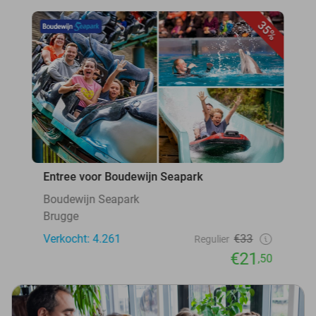
35%
Entree voor Boudewijn Seapark
Boudewijn Seapark
Brugge
Verkocht: 4.261
€33
Regulier
€21
,50