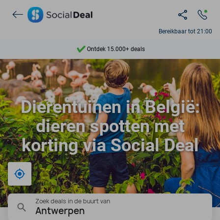
Bereikbaar tot 21:00
Ontdek 15.000+ deals
7 dagen per week beschikbaar
10+ miljoen leden
Dierentuinen in België:
9,4
dieren spotten met
Ontdek 15.000+ deals
korting via Social Deal
Bij mij in de buurt
Zoek deals in de buurt van
Antwerpen