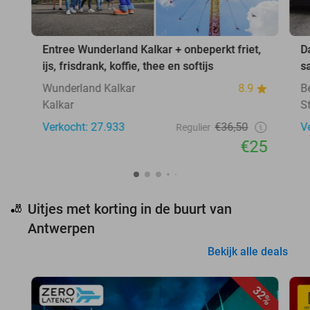
Entree Wunderland Kalkar + onbeperkt friet,
D
ijs, frisdrank, koffie, thee en softijs
s
Wunderland Kalkar
8.9
B
Kalkar
S
Verkocht: 27.933
€36,50
V
Regulier
€25
Uitjes met korting in de buurt van
🎳
Antwerpen
Bekijk alle deals
32%