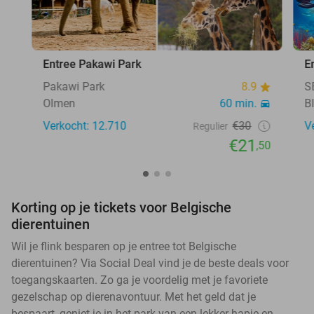
Entree Pakawi Park
E
Pakawi Park
8.9
S
Olmen
60 min.
B
Verkocht: 12.710
€30
V
Regulier
€21
,50
Korting op je tickets voor Belgische
dierentuinen
Wil je flink besparen op je entree tot Belgische
dierentuinen? Via Social Deal vind je de beste deals voor
toegangskaarten. Zo ga je voordelig met je favoriete
gezelschap op dierenavontuur. Met het geld dat je
bespaart, geniet je in het park van een lekker hapje en