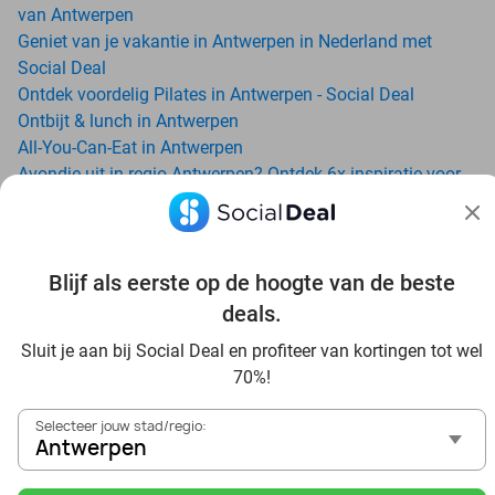
van Antwerpen
Geniet van je vakantie in Antwerpen in Nederland met
Social Deal
Ontdek voordelig Pilates in Antwerpen - Social Deal
Ontbijt & lunch in Antwerpen
All-You-Can-Eat in Antwerpen
Avondje uit in regio Antwerpen? Ontdek 6x inspiratie voor
een onvergetelijke avond
Zoo Antwerpen: beleef een beestachtige dag met korting
via Social Deal
Blijf als eerste op de hoogte van de beste
Date ideeën voor Antwerpen en omgeving: ontdek 16 tips
voor de ideale dates
deals.
Dagje uit naar Pairi Daiza vanaf Antwerpen: verwonder je
Sluit je aan bij Social Deal en profiteer van kortingen tot wel
in de beste dierentuin van Europa
70%!
Ontdek de beste restaurants in Antwerpen via Social Deal
Voordelig sushi scoren? Ontdek de beste sushi restaurants
Selecteer jouw stad/regio:
in Antwerpen en omgeving
Antwerpen
Schoonheidsspecialisten in Antwerpen: voordelige
beautydeals