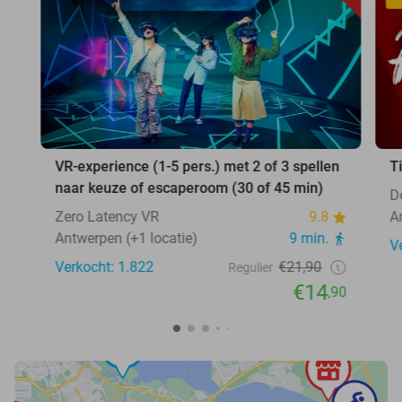
VR-experience (1-5 pers.) met 2 of 3 spellen
T
naar keuze of escaperoom (30 of 45 min)
D
Zero Latency VR
9.8
A
Antwerpen (+1 locatie)
9 min.
V
Verkocht: 1.822
€21,90
Regulier
€14
,90