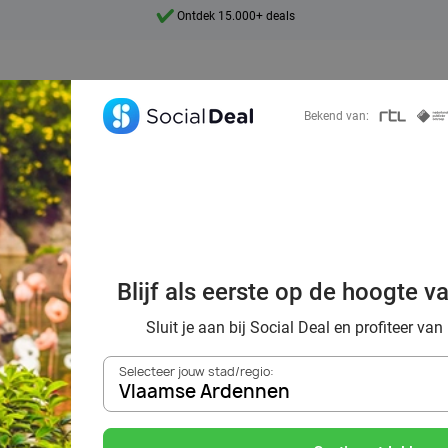
7 dagen per week beschikbaar
10+ miljoen leden
9,4
Bekend van:
Ontdek 15.000+ deals
en in België: die
Blijf als eerste op de hoogte v
orting via Socia
Sluit je aan bij Social Deal en profiteer van
Selecteer jouw stad/regio:
Vlaamse Ardennen
Zoek deals in de buurt van
Vlaamse Ardennen