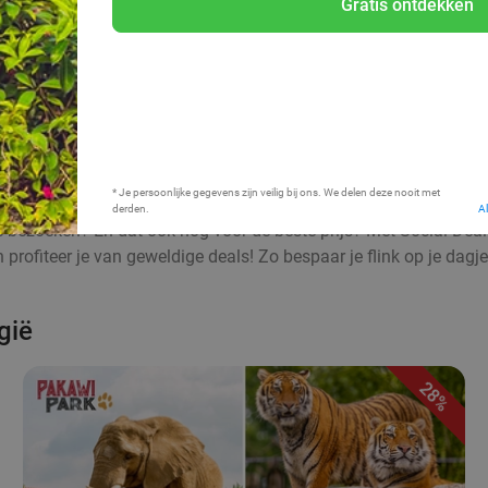
Gratis ontdekken
Bij mij in de buurt
* Je persoonlijke gegevens zijn veilig bij ons. We delen deze nooit met
derden.
A
e bezoeken? En dat ook nog voor de beste prijs? Met Social Deal
ofiteer je van geweldige deals! Zo bespaar je flink op je dagje u
gië
28%