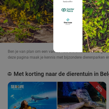
Ben je van plan om een van de vele dierentuinen in België t
deze pagina maak je kennis met bijzondere dierenparken én pr
Met korting naar de dierentuin in Bel
🦁
20%