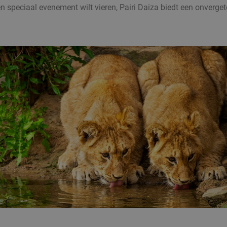
 speciaal evenement wilt vieren, Pairi Daiza biedt een onvergetel