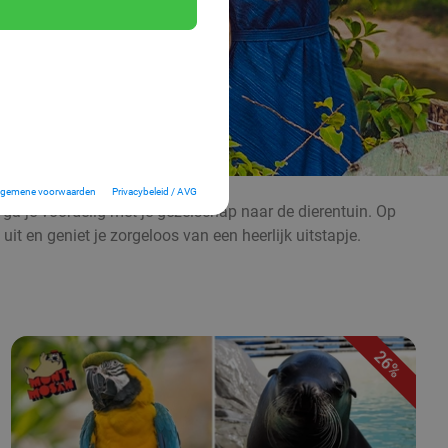
lgemene voorwaarden
Privacybeleid / AVG
 ga je voordelig met je gezelschap naar de dierentuin. Op
it en geniet je zorgeloos van een heerlijk uitstapje.
26%