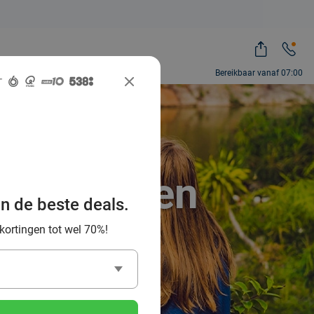
Bereikbaar vanaf 07:00
ren spotten
an de beste deals.
l Deal
 kortingen tot wel 70%!