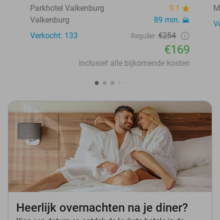
Parkhotel Valkenburg
9.1
M
Valkenburg
89 min.
V
Verkocht: 133
€254
Regulier
€169
Inclusief alle bijkomende kosten
Heerlijk overnachten na je diner?