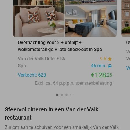
Overnachting voor 2 + ontbijt +
O
welkomstdrankje + late check-out in Spa
V
Van der Valk Hotel SPA
9.5
V
Spa
46 min.
V
€128
Verkocht: 620
,25
Excl. ca. €4 p.p.p.n. toeristenbelasting
Sfeervol dineren in een Van der Valk
restaurant
Zin om aan te schuiven voor een smakelijk Van der Valk