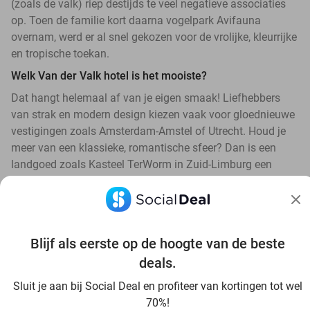
(zoals de valk) riep destijds te veel negatieve associaties
op. Toen de familie kort daarna vogelpark Avifauna
overnam, werd er al snel gekozen voor de vrolijke, kleurrijke
en tropische toekan.
Welk Van der Valk hotel is het mooiste?
Dat hangt helemaal af van je eigen smaak! Liefhebbers
van strak en modern design kiezen vaak voor gloednieuwe
vestigingen zoals Amsterdam-Amstel of Utrecht. Houd je
meer van een klassieke, romantische sfeer? Dan is een
landgoed zoals Kasteel TerWorm in Zuid-Limburg een
absolute favoriet.
Blijf als eerste op de hoogte van de beste
deals.
Ontdek alle topdeals in jouw omgeving
Sluit je aan bij Social Deal en profiteer van kortingen tot wel
70%!