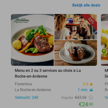
Bekijk alle deals
33%
Menu en 2 ou 3 services au choix à La
M
Roche-en-Ardenne
D
Florentina
9.8
P
La Roche-en-Ardenne
1 min.
R
Verkocht: 248
€37,10
V
Regulier
€24
,90