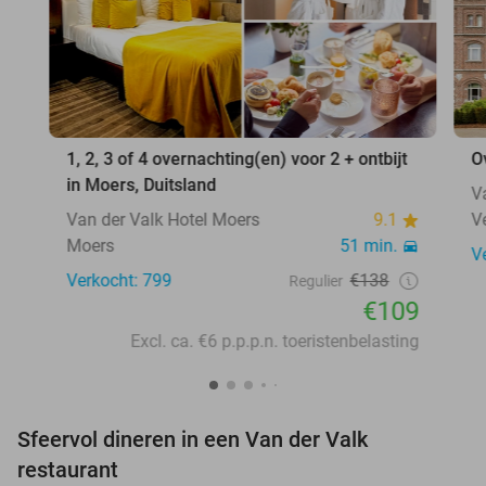
1, 2, 3 of 4 overnachting(en) voor 2 + ontbijt
O
in Moers, Duitsland
V
Van der Valk Hotel Moers
9.1
V
Moers
51 min.
V
Verkocht: 799
€138
Regulier
€109
Excl. ca. €6 p.p.p.n. toeristenbelasting
Sfeervol dineren in een Van der Valk
restaurant