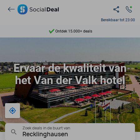
Bereikbaar tot 23:00
Ontdek 15.000+ deals
7 dagen per week beschikbaar
10+ miljoen leden
Ervaar de kwaliteit van
9,4
het Van der Valk hotel
Ontdek 15.000+ deals
Bij mij in de buurt
Zoek deals in de buurt van
Recklinghausen