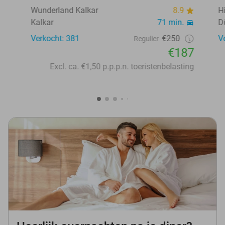
Wunderland Kalkar
8.9
H
Kalkar
71 min.
D
Verkocht: 381
€250
V
Regulier
€187
Excl. ca. €1,50 p.p.p.n. toeristenbelasting