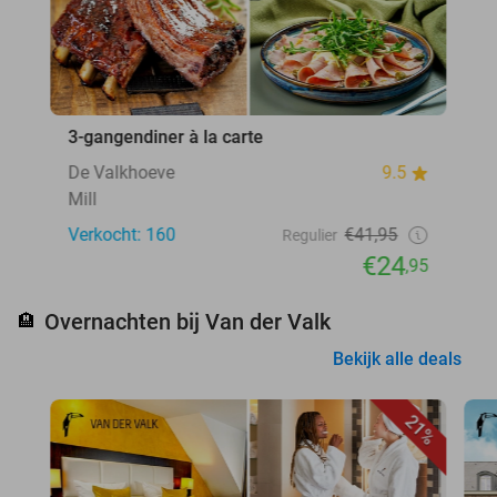
3-gangendiner à la carte
De Valkhoeve
9.5
Mill
Verkocht: 160
€41,95
Regulier
€24
,95
Overnachten bij Van der Valk
🏨
Bekijk alle deals
21%