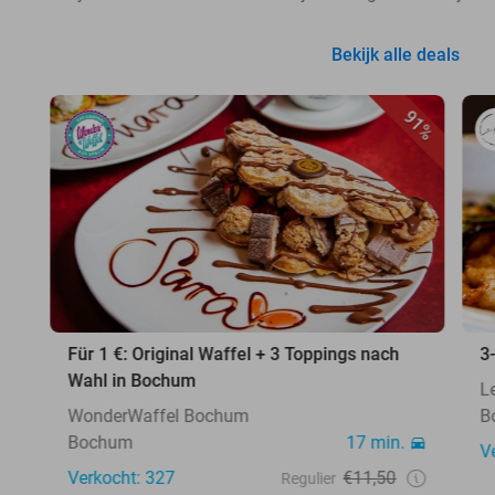
Bekijk alle deals
91%
Für 1 €: Original Waffel + 3 Toppings nach
3
Wahl in Bochum
L
WonderWaffel Bochum
B
Bochum
17 min.
V
Verkocht: 327
€11,50
Regulier