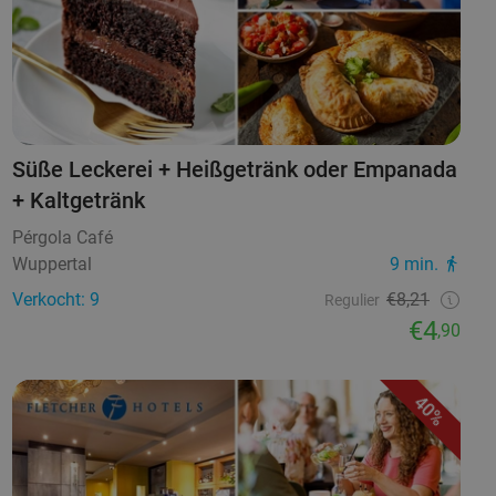
Süße Leckerei + Heißgetränk oder Empanada
+ Kaltgetränk
Pérgola Café
Wuppertal
9 min.
Verkocht: 9
€8,21
Regulier
€4
,90
40%