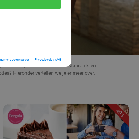
lgemene voorwaarden
Privacybeleid / AVG
e voordelig terecht bij talloze restaurants en
ies? Hieronder vertellen we je er meer over.
40%