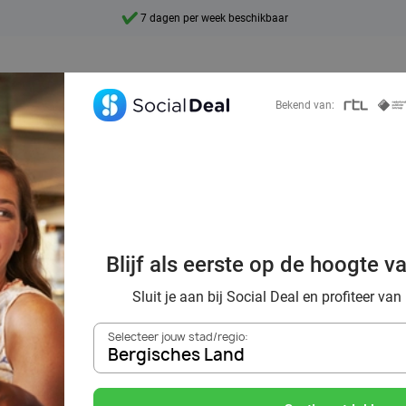
10+ miljoen leden
9,4
Ontdek 15.000+ deals
Bekend van:
 lunch in Bergis
g genieten bij d
Blijf als eerste op de hoogte v
restaurants
Sluit je aan bij Social Deal en profiteer van
Selecteer jouw stad/regio:
Bergisches Land
Zoek deals in de buurt van
Bergisches Land