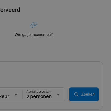
serveerd
Wie ga je meenemen?
Aantal personen:
Zoeken
keur
2 personen