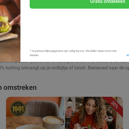
Gratis ontdekken
Bij mij in de buurt
* Je persoonlijke gegevens zijn veilig bij ons. We delen deze nooit met
derden.
A
ebreide pauze tijdens een smakelijke lunch. Via Social Deal kun j
 korting ontvangt op je ontbijtje of lunch. Benieuwd naar de opt
en omstreken
30%