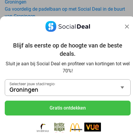
Groningen
Ga voordelig de padelbaan op met Social Deal in de buurt
van Groningen
Geniet van je vakantie in Groningen in Nederland met
Social Deal
Ontdek voordelig Pilates in Groningen - Social Deal
Blijf als eerste op de hoogte van de beste
Ervaar de kwaliteit van het Van der Valk hotel in Groningen
en omgeving
deals.
Voordelig genieten bij Sunparks met korting vanuit
Sluit je aan bij Social Deal en profiteer van kortingen tot wel
Groningen
70%!
Ervaar de warme sfeer van het Douwe Egberts Café
Met hoge korting naar de zonnebank in Groningen
Selecteer jouw stad/regio:
Skiën met korting in Groningen? Ontdek de leukste
Groningen
skihallen en indoor skibanen
Schaatsen in Groningen en omgeving
Gratis ontdekken
Holiday on Ice tickets met korting in Groningen
Druppel binnen bij Tropiqua voor een subtropisch
zwemavontuur: beleef een fantastische dag met het hele
gezin