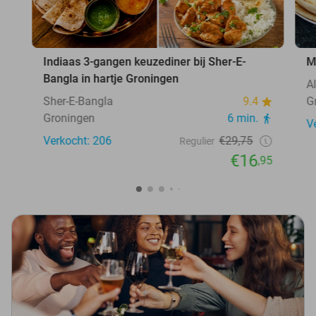
Indiaas 3-gangen keuzediner bij Sher-E-
M
Bangla in hartje Groningen
A
Sher-E-Bangla
9.4
G
Groningen
6 min.
V
Verkocht: 206
€29,75
Regulier
€16
,95