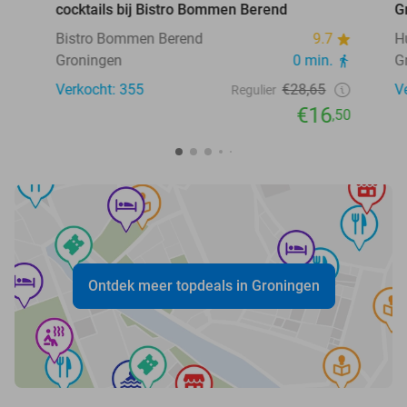
cocktails bij Bistro Bommen Berend
G
Bistro Bommen Berend
9.7
H
Groningen
0 min.
G
Verkocht: 355
€28,65
V
Regulier
€16
,50
Ontdek meer topdeals in Groningen