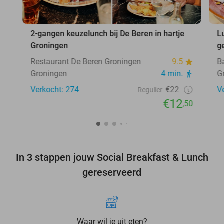
2-gangen keuzelunch bij De Beren in hartje
L
Groningen
g
Restaurant De Beren Groningen
9.5
B
Groningen
4 min.
G
Verkocht: 274
€22
V
Regulier
€12
,50
In 3 stappen jouw Social Breakfast & Lunch
gereserveerd
Waar wil je uit eten?