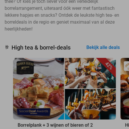
thee? Of kies je toch liever voor een verleidelijk
borrelarrangement, uiteraard óók weer met fantastisch
lekkere hapjes en snacks? Ontdek de leukste high tea- en
borreldeals in de regio en geniet maximaal van al deze
heerlijkheden!
High tea & borrel-deals
🥂
Bekijk alle deals
42%
Borrelplank + 3 wijnen of bieren of 2
H