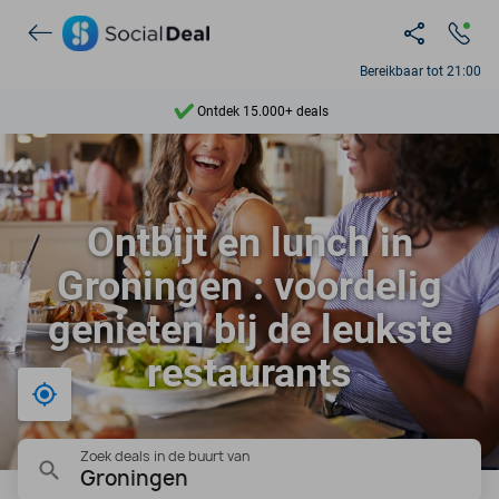
Bereikbaar tot 21:00
Ontdek 15.000+ deals
7 dagen per week beschikbaar
10+ miljoen leden
Ontbijt en lunch in
9,4
Groningen : voordelig
Ontdek 15.000+ deals
genieten bij de leukste
restaurants
Bij mij in de buurt
Zoek deals in de buurt van
Groningen