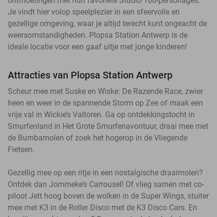
ontmoetingen met hun favoriete Studio 100-personages.
Je vindt hier volop speelplezier in een sfeervolle en
gezellige omgeving, waar je altijd terecht kunt ongeacht de
weersomstandigheden. Plopsa Station Antwerp is de
ideale locatie voor een gaaf uitje met jonge kinderen!
Attracties van Plopsa Station Antwerp
Scheur mee met Suske en Wiske: De Razende Race, zwier
heen en weer in de spannende Storm op Zee of maak een
vrije val in Wickie’s Valtoren. Ga op ontdekkingstocht in
Smurfenland in Het Grote Smurfenavontuur, draai mee met
de Bumbamolen of zoek het hogerop in de Vliegende
Fietsen.
Gezellig mee op een ritje in een nostalgische draaimolen?
Ontdek dan Jommeke’s Carrousel! Of vlieg samen met co-
piloot Jett hoog boven de wolken in de Super Wings, stuiter
mee met K3 in de Roller Disco met de K3 Disco Cars. En