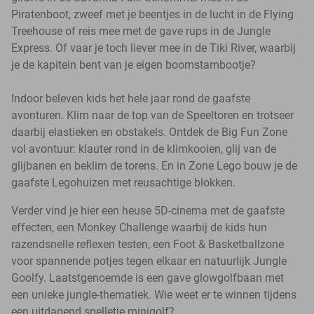
Piratenboot, zweef met je beentjes in de lucht in de Flying
Treehouse of reis mee met de gave rups in de Jungle
Express. Of vaar je toch liever mee in de Tiki River, waarbij
je de kapitein bent van je eigen boomstambootje?
Indoor beleven kids het hele jaar rond de gaafste
avonturen. Klim naar de top van de Speeltoren en trotseer
daarbij elastieken en obstakels. Ontdek de Big Fun Zone
vol avontuur: klauter rond in de klimkooien, glij van de
glijbanen en beklim de torens. En in Zone Lego bouw je de
gaafste Legohuizen met reusachtige blokken.
Verder vind je hier een heuse 5D-cinema met de gaafste
effecten, een Monkey Challenge waarbij de kids hun
razendsnelle reflexen testen, een Foot & Basketballzone
voor spannende potjes tegen elkaar en natuurlijk Jungle
Goolfy. Laatstgenoemde is een gave glowgolfbaan met
een unieke jungle-thematiek. Wie weet er te winnen tijdens
een uitdagend spelletje minigolf?