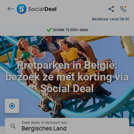
Ontdek 15.000+ deals
Bereikbaar vanaf 08:00
7 dagen per week beschikbaar
10+ miljoen leden
9,4
Pretparken in België:
Ontdek 15.000+ deals
bezoek ze met korting via
Social Deal
Bij mij in de buurt
Zoek deals in de buurt van
Bergisches Land