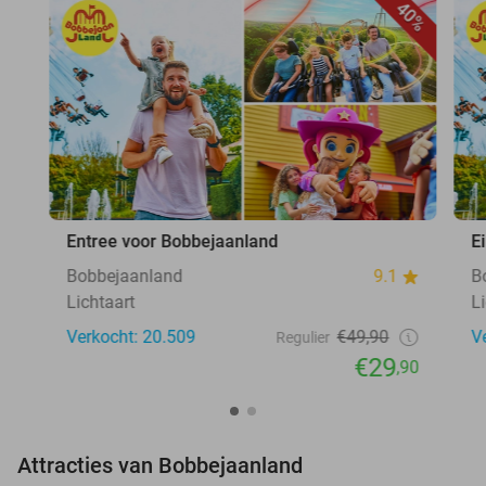
40%
Entree voor Bobbejaanland
E
Bobbejaanland
9.1
B
Lichtaart
L
Verkocht: 20.509
€49,90
V
Regulier
€29
,90
Attracties van Bobbejaanland