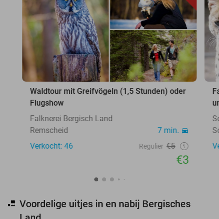
Waldtour mit Greifvögeln (1,5 Stunden) oder
F
Flugshow
u
Falknerei Bergisch Land
S
Remscheid
7 min.
S
Verkocht: 46
€5
V
Regulier
€3
Voordelige uitjes in en nabij Bergisches
🎳
Land