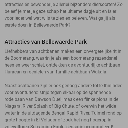
attracties én bewonder je allerlei bijzondere diersoorten! Zo
beleef je met je gezelschap het ultieme dagje uit en is er
voor ieder wel wat wils te zien en beleven. Wat ga jij als
eerste doen in Bellewaerde Park?
Attracties van Bellewaerde Park
Liefhebbers van achtbanen maken een onvergetelijke rit in
de Boomerang, waarin je als een boomerang razendsnel
heen en weer schiet, ontdekken de avontuurlijke achtbaan
Huracan en genieten van familie-achtbaan Wakala.
Naast achtbanen zijn er ook genoeg andere toffe thrillrides
voor avonturiers: strijd tegen elkaar op de spannende
rodelbaan van Dawson Duel, maak een flinke plons in de
Niagara, River Splash of Big Chute, of overwin het wilde
water in de uitdagende Bengal Rapid River. Tuimel rond op
grote hoogte in El Volador of zoek het nóg hogerop in
vrijevaltoren Screaming Eagle; sensatie gegarandeerd!