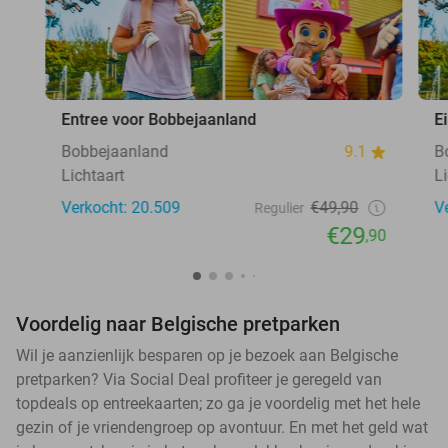
Entree voor Bobbejaanland
E
Bobbejaanland
9.1
B
Lichtaart
L
Verkocht: 20.509
€49,90
V
Regulier
€29
,90
Voordelig naar Belgische pretparken
Wil je aanzienlijk besparen op je bezoek aan Belgische
pretparken? Via Social Deal profiteer je geregeld van
topdeals op entreekaarten; zo ga je voordelig met het hele
gezin of je vriendengroep op avontuur. En met het geld wat