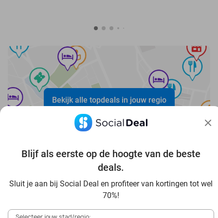
Bekijk alle topdeals in jouw regio
Blijf als eerste op de hoogte van de beste
deals.
Voordelig genieten in Bergisches Land: haal deal-
Sluit je aan bij Social Deal en profiteer van kortingen tot wel
inspiratie uit onze blogs
70%!
In die Sauna in Bergisches Land und Umgebung
Selecteer jouw stad/regio: