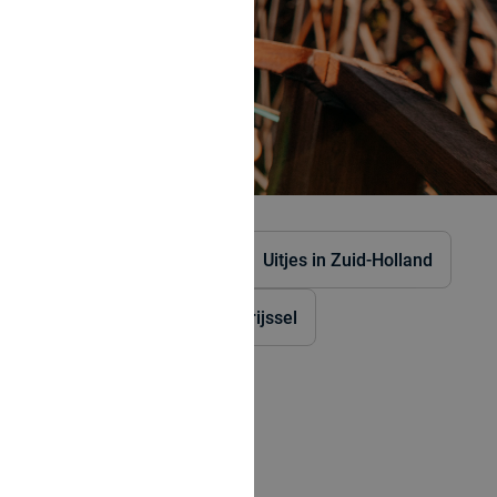
⛸️
🎟️
Uitjes in Friesland
Uitjes in Zuid-Holland
🏊
 in Zeeland
Uitjes in Overijssel