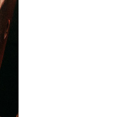
Dagentree Beldert Beach + drankje + evt.
chips, koek en/of candybar
Beldert Beach
9.2
Zoelen
9 min.
Verkocht: 2.273
€9,50
Regulier
€4
,50
Meer weergeven
ste uitjes van de provincie, met voor ieder wat wils. Van musea, 
s jij voor?