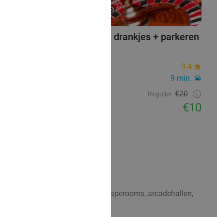
Speeltegoed + hapjes en drankjes + parkeren
bij Gran Casino
Gran Casino
9.4
Tiel (+2 locaties)
9 min.
Verkocht: 4.143
€20
Regulier
€10
actieve en sportieve uitstapjes, escaperooms, arcadehallen,