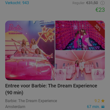
Verkocht: 943
€31,50
Regulier
€23
30%
Entree voor Barbie: The Dream Experience
(90 min)
Barbie: The Dream Experience
9.2
Amsterdam
67 min.