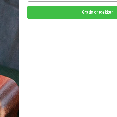
Gratis ontdekken
Entree Bounce Valley (2 uur) + sokken +
verkoelende slush puppy
Bounce Valley Houten
9.6
Houten
17 min.
Verkocht: 1.630
€21,95
Regulier
€11
,95
53%