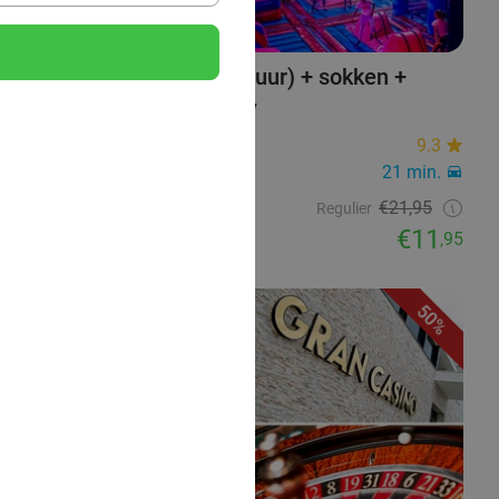
Entree Bounce Valley (2 uur) + sokken +
verkoelende slush puppy
Bounce Valley Den Bosch
9.3
Hedel
21 min.
Verkocht: 1.180
€21,95
Regulier
€11
,95
50%