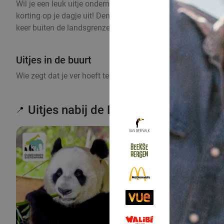
Wil je een leuk uitje ondernemen met je partner, vrienden of
korting op je dagje uit! Denk hierbij aan voordeel dat op kan
keer buiten de landsgrenzen op pad gaan? Ook in België en
Uitjes in de buurt
Wie zegt dat je ver hoeft te reizen om iets leuks te beleven
Uitjes nabij de Betuwe
📍
19%