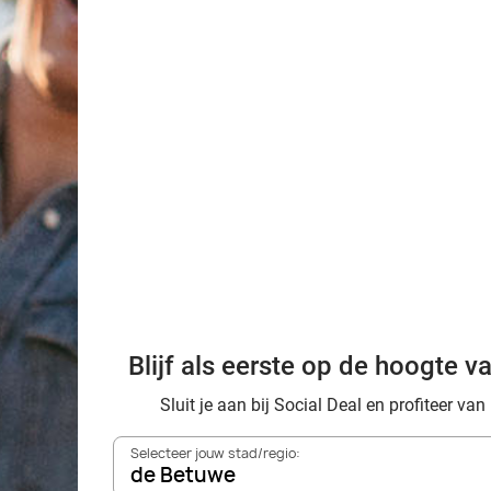
 familie? Ontdek de leukste uitstapjes op Social Deal. Je vindt hi
 lopen tot maar liefst 70%. Bekijk hier per provincie het royale ui
 Duitsland kun je op avontuur gaan via Social Deal.
? Hier ontdek je de tofste uitjes in de buurt van de Betuwe. Ga er
46%
Blijf als eerste op de hoogte v
Sluit je aan bij Social Deal en profiteer van
Selecteer jouw stad/regio:
de Betuwe