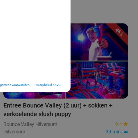
46%
lgemene voorwaarden
Privacybeleid / AVG
Entree Bounce Valley (2 uur) + sokken +
verkoelende slush puppy
Bounce Valley Hilversum
9.4
Hilversum
39 min.