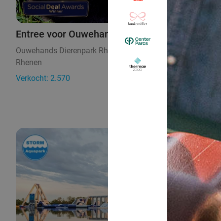
Entree voor Ouwehands Dierenpark Rhenen
Ouwehands Dierenpark Rhenen
9.5
Rhenen
22 min.
Verkocht: 2.570
€31,50
Regulier
€25
,50
31%