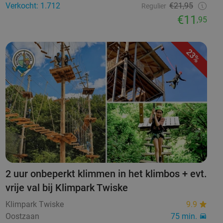
Verkocht: 1.712
€21,95
Regulier
€11
,95
23%
2 uur onbeperkt klimmen in het klimbos + evt.
vrije val bij Klimpark Twiske
Klimpark Twiske
9.9
Oostzaan
75 min.