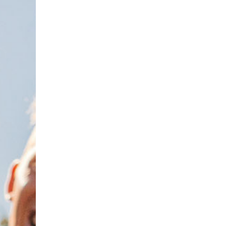
Bij mij in de buurt
🎭
🎡
and
Uitjes in Utrecht
Uitjes in Noord-Brabant
️
🎫
🛶
Uitjes in Groningen
Uitjes in Limburg
Uitjes
Uitjes in Duitsland