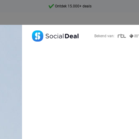
7 dagen per week beschikbaar
10+ miljoen leden
9,4
Bekend van:
Ontdek 15.000+ deals
 Social Deal: besp
70%!
Zoek deals in de buurt van
de Betuwe