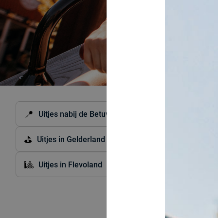
📍
🎳
Uitjes nabij de Betuwe
Uitjes in Noord-Holl
⛳
🤸
🕹
Uitjes in Gelderland
Uitjes in Drenthe
🎱
💛
❤️
Uitjes in Flevoland
Uitjes in België