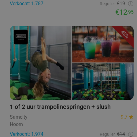
Verkocht: 1.787
€19
Regulier
€12
,95
43%
1 of 2 uur trampolinespringen + slush
Samcity
9.7
Hoorn
Verkocht: 1.974
€14
Regulier