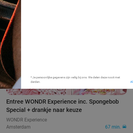
27%
* Je persoonlijke gegevens zijn veilig bij ons. We delen deze nooit met
derden.
A
Entree WONDR Experience inc. Spongebob
Special + drankje naar keuze
WONDR Experience
Amsterdam
67 min.