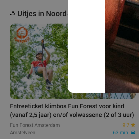
Uitjes in Noord-Holland
🎳
32%
Entreeticket klimbos Fun Forest voor kind
(vanaf 2,5 jaar) en/of volwassene (2 of 3 uur)
Fun Forest Amsterdam
9.7
Amstelveen
63 min.