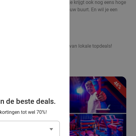
er niet alleen een divers aanbod; je krijgt ook nog eens hoge
tjes-aanbod, of ontdek uitjes in jouw buurt. En wil je een
opuit in eigen omgeving en geniet van lokale topdeals!
46%
an de beste deals.
 kortingen tot wel 70%!