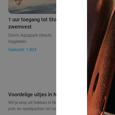
1 uur toegang tot Storm Aquapark Utrecht +
zwemvest
Storm Aquapark Utrecht
9.4
Hagestein
17 min.
Verkocht: 1.824
€15,95
Regulier
€10
,95
Voordelige uitjes in Noord-Holland
Wil je erop uit trekken in Noord-Holland? Bekijk hier de tof
pret- en speelparken tot rondvaarten en proeverijen. Waar kie