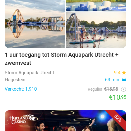
1 uur toegang tot Storm Aquapark Utrecht +
zwemvest
Storm Aquapark Utrecht
9.4
Hagestein
63 min.
Verkocht: 1.910
€15,95
Regulier
€10
,95
52%