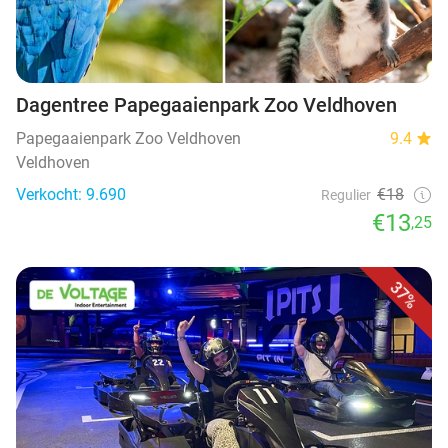
Dagentree Papegaaienpark Zoo Veldhoven
Papegaaienpark Zoo Veldhoven
9.4
Veldhoven
Verkocht: 9.690
€18
Regulier
€13
,25
37%