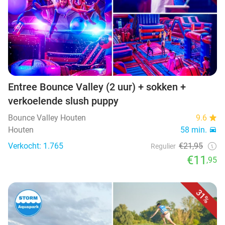
Entree Bounce Valley (2 uur) + sokken +
verkoelende slush puppy
Bounce Valley Houten
9.6
Houten
58 min.
Verkocht: 1.765
€21,95
Regulier
€11
,95
31%