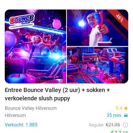
46%
Entree Bounce Valley (2 uur) + sokken +
verkoelende slush puppy
Bounce Valley Hilversum
9.4
Hilversum
35 min.
Verkocht: 1.885
€21,95
Regulier