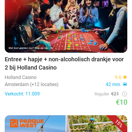
Entree + hapje + non-alcoholisch drankje voor
2 bij Holland Casino
Holland Casino
9.6
Amsterdam (+12 locaties)
42 min.
Verkocht: 11.009
€21
Regulier
€10
15%