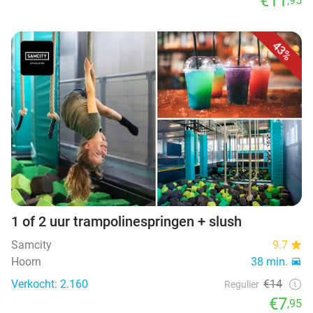
€11
,95
43%
1 of 2 uur trampolinespringen + slush
Samcity
9.7
Hoorn
38 min.
Verkocht: 2.160
€14
Regulier
€7
,95