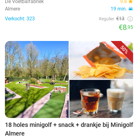
De Voetbalfabriek
9.8
Almere
19 min.
Verkocht: 323
€13
Regulier
€8
,95
50%
18 holes minigolf + snack + drankje bij Minigolf
Almere