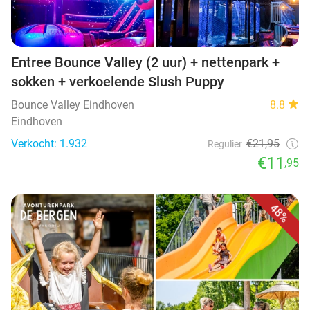
Entree Bounce Valley (2 uur) + nettenpark +
sokken + verkoelende Slush Puppy
Bounce Valley Eindhoven
8.8
Eindhoven
Verkocht: 1.932
€21,95
Regulier
€11
,95
48%