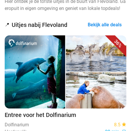
Hier ontdek je de tofste uitjes in de buurt van Flevoland. Ga
a
l
b
a
eropuit in eigen omgeving en geniet van lokale topdeals!
n
a
a
n
d
n
n
d
d
t
Uitjes nabij Flevoland
📍
Bekijk alle deals
36%
Entree voor het Dolfinarium
Dolfinarium
8.5