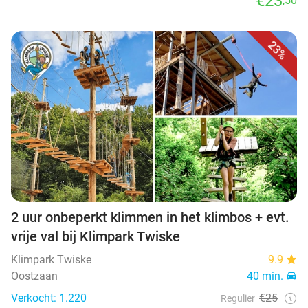
€23
,50
23%
2 uur onbeperkt klimmen in het klimbos + evt.
vrije val bij Klimpark Twiske
Klimpark Twiske
9.9
Oostzaan
40 min.
Verkocht: 1.220
€25
Regulier