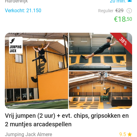
Harderwijk
20 min.
Verkocht: 21.150
€29
Regulier
€18
,50
38%
Vrij jumpen (2 uur) + evt. chips, gripsokken en
2 muntjes arcadespellen
Jumping Jack Almere
9.5