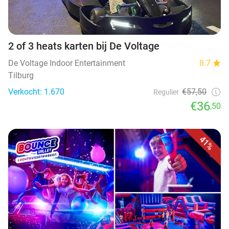
2 of 3 heats karten bij De Voltage
De Voltage Indoor Entertainment
8.7
Tilburg
Verkocht: 1.670
€57,50
Regulier
€36
,50
41%