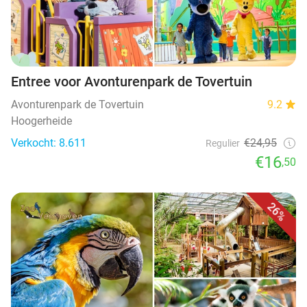
Entree voor Avonturenpark de Tovertuin
Avonturenpark de Tovertuin
9.2
Hoogerheide
Verkocht: 8.611
€24,95
Regulier
€16
,50
26%