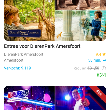
Entree voor DierenPark Amersfoort
DierenPark Amersfoort
9.4
Amersfoort
38 min.
Verkocht: 9.119
€31,50
Regulier
€24
46%