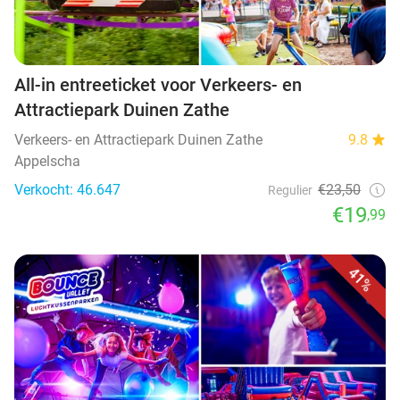
All-in entreeticket voor Verkeers- en
Attractiepark Duinen Zathe
Verkeers- en Attractiepark Duinen Zathe
9.8
Appelscha
Verkocht: 46.647
€23,50
Regulier
€19
,99
41%