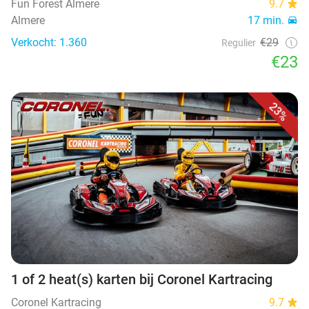
Fun Forest Almere
9.7
Almere
17 min.
Verkocht: 1.360
€29
Regulier
€23
23%
1 of 2 heat(s) karten bij Coronel Kartracing
Coronel Kartracing
9.7