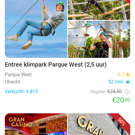
Entree klimpark Parque West (2,5 uur)
Parque West
9.7
Utrecht
52 min.
Verkocht: 3.813
€24,50
Regulier
€20
,80
50%