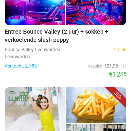
Entree Bounce Valley (2 uur) + sokken +
verkoelende slush puppy
Bounce Valley Leeuwarden
9.5
Leeuwarden
Verkocht: 2.783
€21,95
Regulier
€12
,95
38%