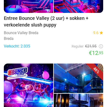
Entree Bounce Valley (2 uur) + sokken +
verkoelende slush puppy
Bounce Valley Breda
9.6
Breda
Verkocht: 2.035
€21,95
Regulier
€12
,95
46%