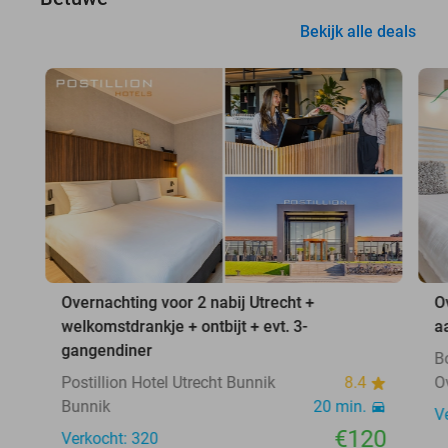
Bekijk alle deals
Overnachting voor 2 nabij Utrecht +
O
welkomstdrankje + ontbijt + evt. 3-
a
gangendiner
B
Postillion Hotel Utrecht Bunnik
8.4
O
Bunnik
20 min.
V
€120
Verkocht: 320