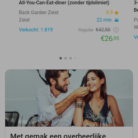
All-You-Can-Eat-diner (zonder tijdslimiet)
3
B
Back Garden Zeist
8.9
Zeist
22 min.
P
W
Verkocht: 1.819
€42,50
Regulier
€26
V
,95
Met gemak een overheerlijke