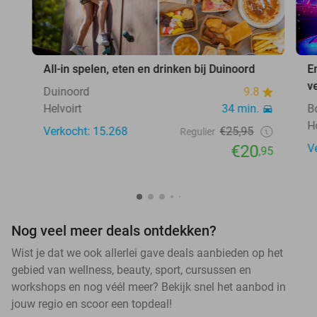
All-in spelen, eten en drinken bij Duinoord
E
v
Duinoord
9.8
Helvoirt
34 min.
B
H
Verkocht: 15.268
€25,95
Regulier
€20
V
,95
Nog veel meer deals ontdekken?
Wist je dat we ook allerlei gave deals aanbieden op het
gebied van wellness, beauty, sport, cursussen en
workshops en nog véél meer? Bekijk snel het aanbod in
jouw regio en scoor een topdeal!