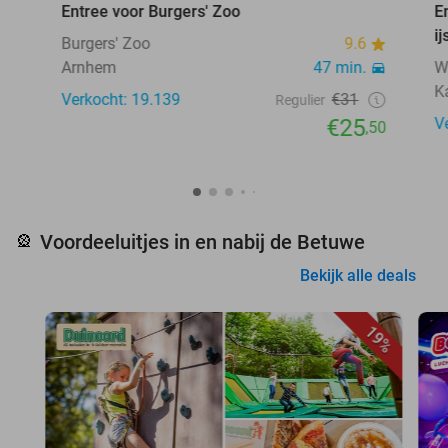
Entree voor Burgers' Zoo
E
ij
Burgers' Zoo
9.6
Arnhem
47 min.
W
K
Verkocht: 19.139
€31
Regulier
€25
V
,50
Voordeeluitjes in en nabij de Betuwe
🎡
Bekijk alle deals
19%