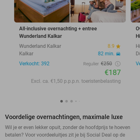
All-inclusive overnachting + entree
O
Wunderland Kalkar
H
Wunderland Kalkar
8.9
H
Kalkar
82 min.
D
Verkocht: 392
€250
V
Regulier
€187
Excl. ca. €1,50 p.p.p.n. toeristenbelasting
Voordelige overnachtingen, maximale luxe
Wil je er even lekker opuit, zonder de hoofdprijs te hoeven
betalen? Voor voordeeluitjes zit je bij Social Deal op de