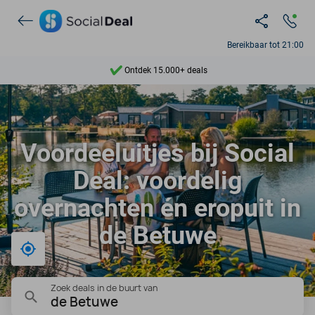
Bereikbaar tot 21:00
Ontdek 15.000+ deals
7 dagen per week beschikbaar
10+ miljoen leden
Voordeeluitjes bij Social
9,4
Deal: voordelig
Ontdek 15.000+ deals
overnachten én eropuit in
de Betuwe
Bij mij in de buurt
Zoek deals in de buurt van
de Betuwe