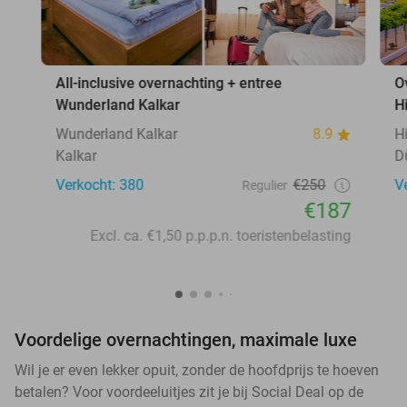
All-inclusive overnachting + entree
O
Wunderland Kalkar
H
Wunderland Kalkar
8.9
H
Kalkar
D
Verkocht: 380
€250
V
Regulier
€187
Excl. ca. €1,50 p.p.p.n. toeristenbelasting
Voordelige overnachtingen, maximale luxe
Wil je er even lekker opuit, zonder de hoofdprijs te hoeven
betalen? Voor voordeeluitjes zit je bij Social Deal op de