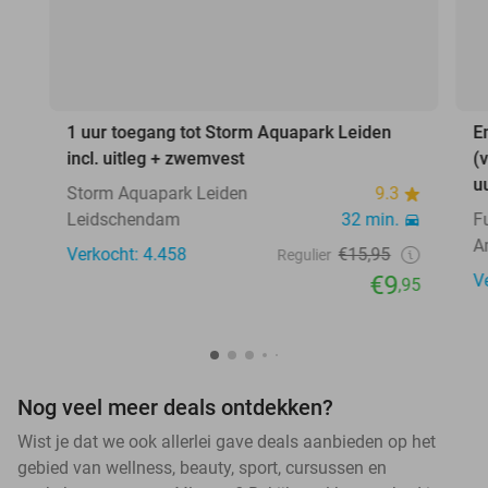
1 uur toegang tot Storm Aquapark Leiden
E
incl. uitleg + zwemvest
(
u
Storm Aquapark Leiden
9.3
Leidschendam
32 min.
F
A
Verkocht: 4.458
€15,95
Regulier
€9
V
,95
Nog veel meer deals ontdekken?
Wist je dat we ook allerlei gave deals aanbieden op het
gebied van wellness, beauty, sport, cursussen en