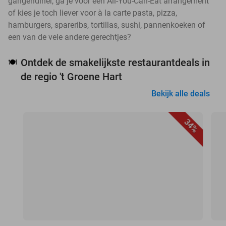
gangendiner, ga je voor een All-You-Can-Eat arrangement
of kies je toch liever voor à la carte pasta, pizza,
hamburgers, spareribs, tortillas, sushi, pannenkoeken of
een van de vele andere gerechtjes?
Ontdek de smakelijkste restaurantdeals in
🍽️
de regio 't Groene Hart
Bekijk alle deals
34%