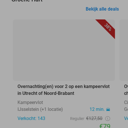
Bekijk alle deals
38%
Overnachting(en) voor 2 op een kampeervlot
O
in Utrecht of Noord-Brabant
c
Kampeervlot
C
IJsselstein (+1 locatie)
12 min.
G
Verkocht: 143
€127,50
V
Regulier
€79