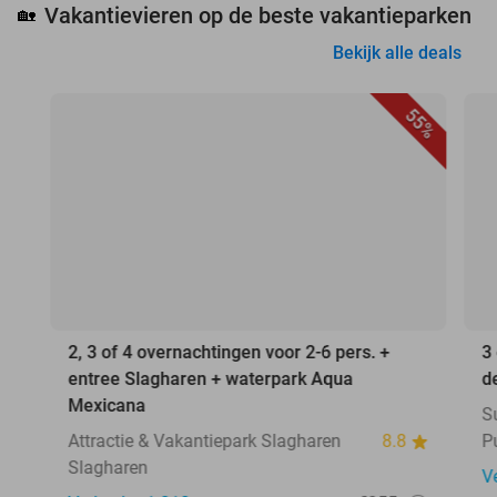
Vakantievieren op de beste vakantieparken
🏡
Bekijk alle deals
55%
2, 3 of 4 overnachtingen voor 2-6 pers. +
3
entree Slagharen + waterpark Aqua
d
Mexicana
S
Attractie & Vakantiepark Slagharen
8.8
P
Slagharen
V