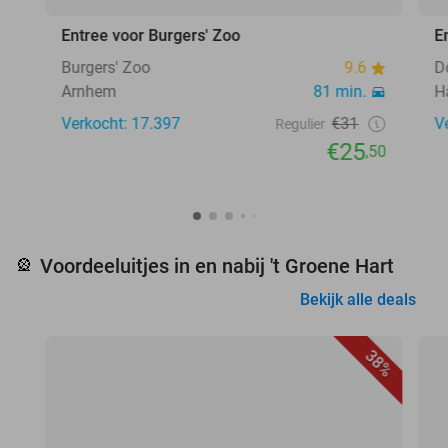
Entree voor Burgers' Zoo
E
Burgers' Zoo
9.6
D
Arnhem
81 min.
H
Verkocht: 17.397
€31
V
Regulier
€25
,50
Voordeeluitjes in en nabij 't Groene Hart
🎡
Bekijk alle deals
38%