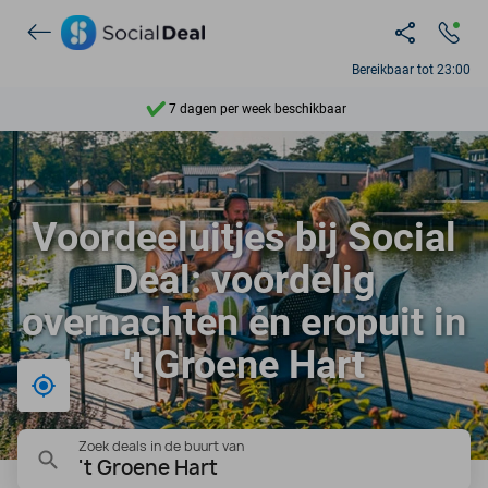
Ontdek 15.000+ deals
Bereikbaar tot 23:00
7 dagen per week beschikbaar
10+ miljoen leden
9,4
Voordeeluitjes bij Social
Ontdek 15.000+ deals
Deal: voordelig
overnachten én eropuit in
't Groene Hart
Bij mij in de buurt
Zoek deals in de buurt van
't Groene Hart