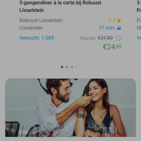
3-gangendiner à la carte bij Robuust
3
IJsselstein
P
Robuust IJsselstein
9.7
P
IJsselstein
17 min.
U
Verkocht: 1.089
€37,80
V
Regulier
€24
,95