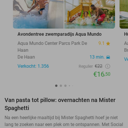
Avondentree zwemparadijs Aqua Mundo
H
Aqua Mundo Center Parcs Park De
9.1
A
Haan
B
De Haan
13 min.
V
Verkocht: 1.356
€22
Regulier
€16
,50
Van pasta tot pillow: overnachten na Mister
Spaghetti
Na een heerlijke maaltijd bij Mister Spaghetti hoef je niet
lang te zoeken naar een plek om te ontspannen. Met Social