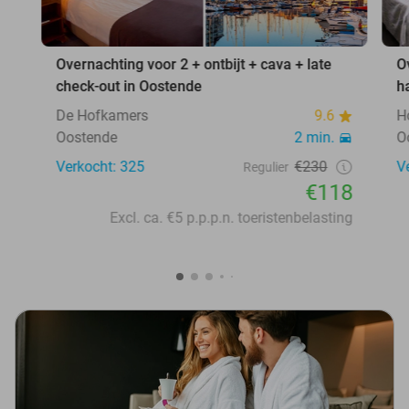
Overnachting voor 2 + ontbijt + cava + late
O
check-out in Oostende
h
De Hofkamers
9.6
H
Oostende
2 min.
O
Verkocht: 325
€230
V
Regulier
€118
Excl. ca. €5 p.p.p.n. toeristenbelasting