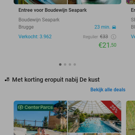
Entree voor Boudewijn Seapark
E
Boudewijn Seapark
S
Brugge
23 min.
B
Verkocht: 3.962
€33
V
Regulier
€21
,50
Met korting eropuit nabij De kust
🎳
Bekijk alle deals
25%