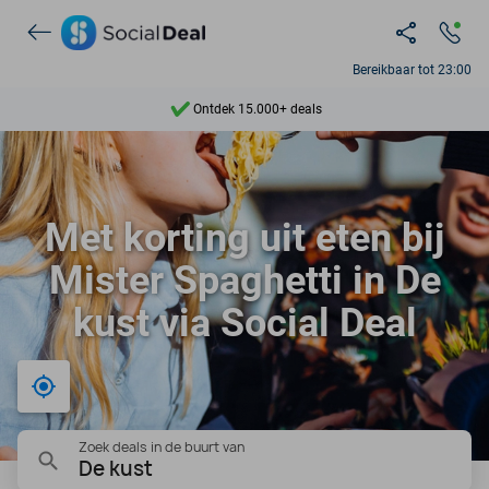
Bereikbaar tot 23:00
Ontdek 15.000+ deals
7 dagen per week beschikbaar
10+ miljoen leden
Met korting uit eten bij
9,4
Mister Spaghetti in De
Ontdek 15.000+ deals
kust via Social Deal
Bij mij in de buurt
Zoek deals in de buurt van
De kust