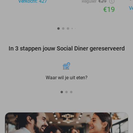
Verkocht: 427
€29
Regulier
€19
V
In 3 stappen jouw Social Diner gereserveerd
Waar wil je uit eten?