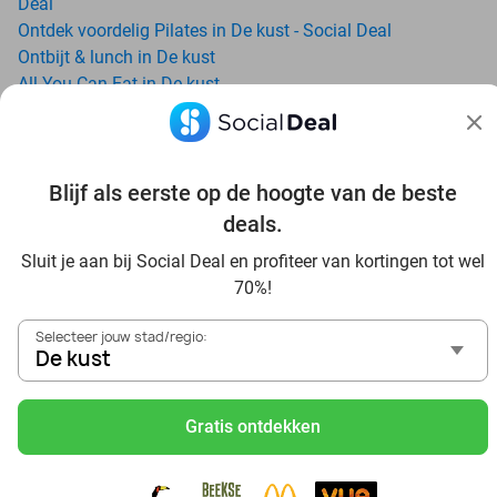
Deal
Ontdek voordelig Pilates in De kust - Social Deal
Ontbijt & lunch in De kust
All-You-Can-Eat in De kust
Avondje uit in regio De kust? Ontdek 6x inspiratie voor een
onvergetelijke avond
Date ideeën voor De kust en omgeving: ontdek 16 tips voor
de ideale dates
Blijf als eerste op de hoogte van de beste
Dagje uit naar Pairi Daiza vanaf De kust: verwonder je in
deals.
de beste dierentuin van Europa
Sluit je aan bij Social Deal en profiteer van kortingen tot wel
Ontdek de beste restaurants in De kust via Social Deal
70%!
Voordelig sushi scoren? Ontdek de beste sushi restaurants
in De kust en omgeving
Selecteer jouw stad/regio:
Schoonheidsspecialisten in De kust: voordelige
De kust
beautydeals
Schoonheidssalons in De kust: voordelige beauty-
Gratis ontdekken
arrangementen
Met korting zwemmen bij zwembaden in regio De kust
Ontdek voordelige escaperooms in De kust