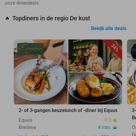
onze dinerdeals.
Topdiners in de regio De kust
🔥
Bekijk alle deals
34%
2- of 3-gangen keuzelunch of -diner bij Equus
3
B
Equus
9.3
Bredene
4 min.
O
O