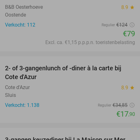
B&B Oesterhoeve
8.9
star
Oostende
Verkocht: 112
€124
Regulier
€79
Excl. ca. €1,15 p.p.p.n. toeristenbelasting
favorite_border
2- of 3-gangenlunch of -diner à la carte bij
49%
Cote d'Azur
Cote d'Azur
8.9
star
Sluis
Verkocht: 1.138
€34
,85
Regulier
€17
,90
favorite_border
3-gangen keuzediner bij La Maison sur Mer