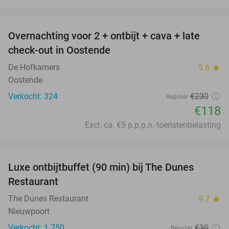
favorite_border
Overnachting voor 2 + ontbijt + cava + late
49%
check-out in Oostende
De Hofkamers
9.6
star
Oostende
Verkocht: 324
€230
Regulier
€118
Excl. ca. €5 p.p.p.n. toeristenbelasting
favorite_border
Luxe ontbijtbuffet (90 min) bij The Dunes
38%
SOLD
Restaurant
OUT
The Dunes Restaurant
9.7
star
Nieuwpoort
Verkocht: 1.750
€30
Regulier