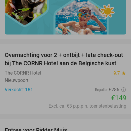
favorite_border
Overnachting voor 2 + ontbijt + late check-out
48%
bij The CORNR Hotel aan de Belgische kust
The CORNR Hotel
9.7
star
Nieuwpoort
Verkocht: 181
€286
Regulier
€149
Excl. ca. €3 p.p.p.n. toeristenbelasting
favorite_border
Entree voor Ridder Muis