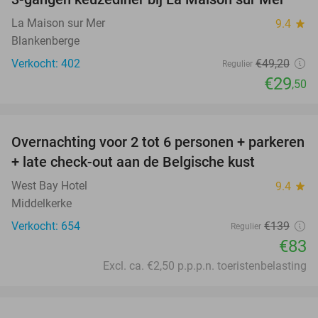
40%
La Maison sur Mer
9.4
star
Blankenberge
Verkocht: 402
€49
,20
Regulier
€29
,50
favorite_border
Overnachting voor 2 tot 6 personen + parkeren
40%
+ late check-out aan de Belgische kust
West Bay Hotel
9.4
star
Middelkerke
Verkocht: 654
€139
Regulier
€83
Excl. ca. €2,50 p.p.p.n. toeristenbelasting
favorite_border