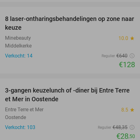
favorite_border
8 laser-ontharingsbehandelingen op zone naar
80%
keuze
Minebeauty
10.0
star
Middelkerke
Verkocht: 14
€640
Regulier
€128
favorite_border
3-gangen keuzelunch of -diner bij Entre Terre
41%
et Mer in Oostende
Entre Terre et Mer
8.5
star
Oostende
Verkocht: 103
€48
,35
Regulier
€28
,50