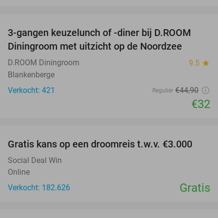
favorite_border
3-gangen keuzelunch of -diner bij D.ROOM
29%
Diningroom met uitzicht op de Noordzee
D.ROOM Diningroom
9.5
star
Blankenberge
Verkocht: 421
€44
,90
Regulier
€32
favorite_border
Gratis kans op een droomreis t.w.v. €3.000
Social Deal Win
Online
Gratis
Verkocht: 182.626
favorite_border