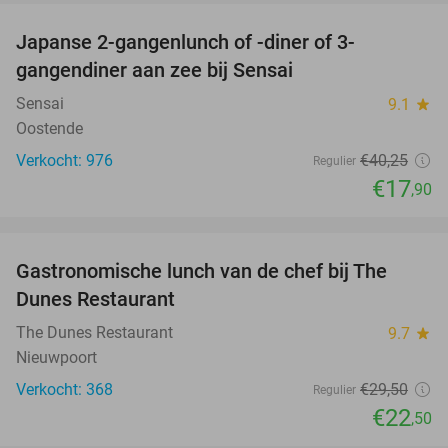
Japanse 2-gangenlunch of -diner of 3-
56%
gangendiner aan zee bij Sensai
Sensai
9.1
star
Oostende
Verkocht: 976
€40
,25
Regulier
€17
,90
favorite_border
Gastronomische lunch van de chef bij The
24%
Dunes Restaurant
The Dunes Restaurant
9.7
star
Nieuwpoort
Verkocht: 368
€29
,50
Regulier
€22
,50