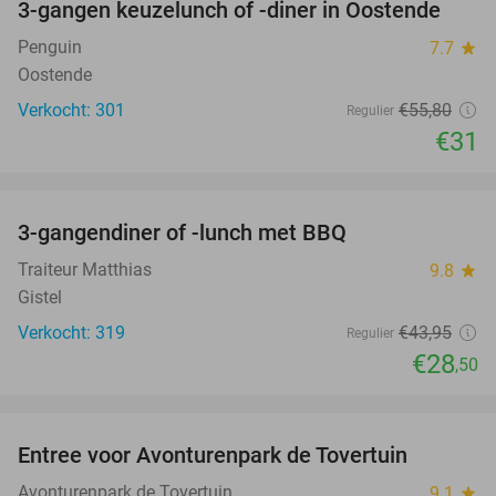
3-gangen keuzelunch of -diner in Oostende
44%
Penguin
7.7
star
Oostende
Verkocht: 301
€55
,80
Regulier
€31
favorite_border
3-gangendiner of -lunch met BBQ
35%
Traiteur Matthias
9.8
star
Gistel
Verkocht: 319
€43
,95
Regulier
€28
,50
favorite_border
Entree voor Avonturenpark de Tovertuin
34%
Avonturenpark de Tovertuin
9.1
star