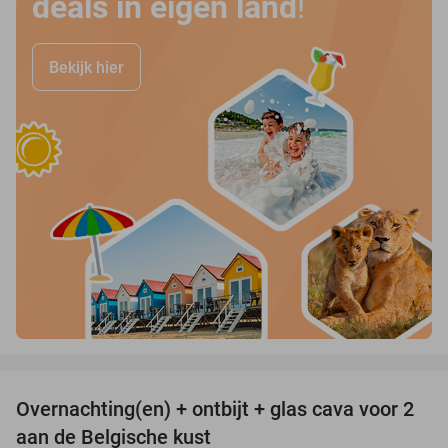
deals in eigen land
!
Bekijk hier
favorite_border
Overnachting(en) + ontbijt + glas cava voor 2
36%
aan de Belgische kust