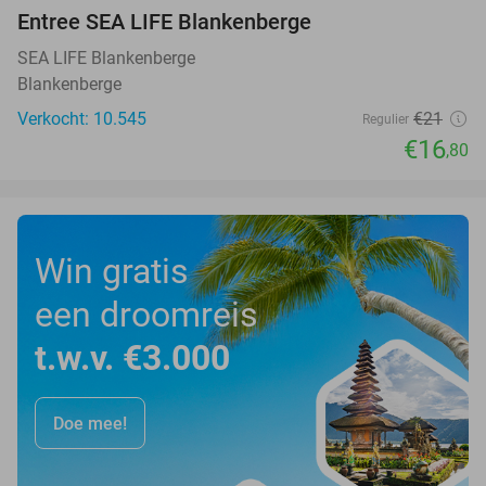
Entree SEA LIFE Blankenberge
20%
SEA LIFE Blankenberge
Blankenberge
Verkocht: 10.545
€21
Regulier
€16
,80
Win gratis
een droomreis
t.w.v. €3.000
Doe mee!