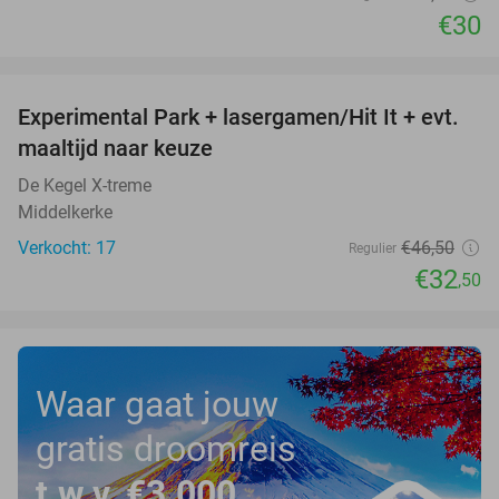
€30
favorite_border
Experimental Park + lasergamen/Hit It + evt.
30%
maaltijd naar keuze
De Kegel X-treme
Middelkerke
Verkocht: 17
€46
,50
Regulier
€32
,50
Waar gaat jouw
gratis droomreis
t.w.v. €3.000