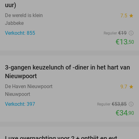
uur)
De wereld is klein
7.5
star
Jabbeke
Verkocht: 855
€19
Regulier
€13
,50
favorite_border
3-gangen keuzelunch of -diner in het hart van
35%
Nieuwpoort
De Haven Nieuwpoort
9.7
star
Nieuwpoort
Verkocht: 397
€53
,85
Regulier
€34
,90
favorite_border
Luxe overnachting voor 2 + ontbijt en evt.