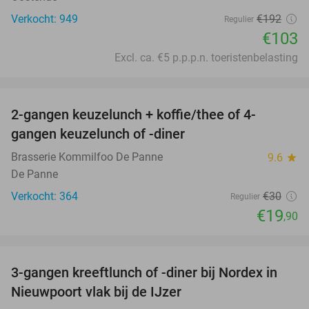
Verkocht: 949
€192
Regulier
€103
Excl. ca. €5 p.p.p.n. toeristenbelasting
favorite_border
2-gangen keuzelunch + koffie/thee of 4-
34%
gangen keuzelunch of -diner
Brasserie Kommilfoo De Panne
9.6
star
De Panne
Verkocht: 364
€30
Regulier
€19
,90
favorite_border
3-gangen kreeftlunch of -diner bij Nordex in
31%
Nieuwpoort vlak bij de IJzer