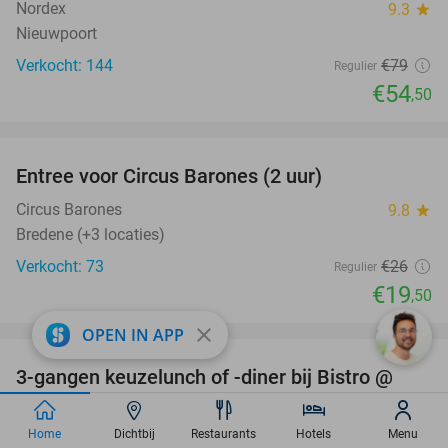
Nordex
9.3
star
Nieuwpoort
Verkocht: 144
€79
Regulier
€54
,50
favorite_border
Entree voor Circus Barones (2 uur)
25%
Circus Barones
9.8
star
Bredene (+3 locaties)
Verkocht: 73
€26
Regulier
€19
,50
favorite_border
close
OPEN IN APP
3-gangen keuzelunch of -diner bij Bistro @
36%
SEA
Home
Dichtbij
Restaurants
Hotels
Menu
Bistro @ SEA
8.8
star