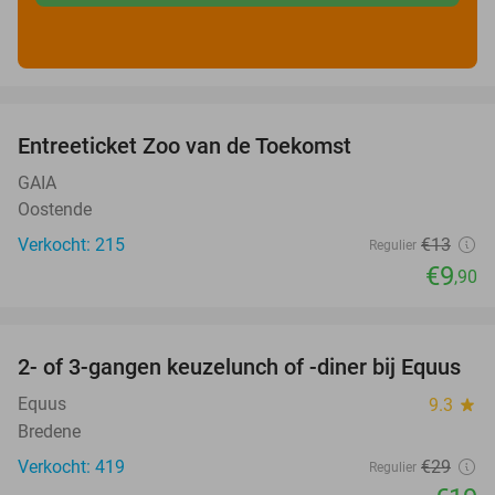
favorite_border
Entreeticket Zoo van de Toekomst
24%
GAIA
Oostende
Verkocht: 215
€13
Regulier
€9
,90
favorite_border
2- of 3-gangen keuzelunch of -diner bij Equus
34%
Equus
9.3
star
Bredene
Verkocht: 419
€29
Regulier