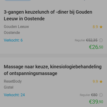
favorite_border
3-gangen keuzelunch of -diner bij Gouden
49%
NEW
Leeuw in Oostende
TODAY
Gouden Leeuw
8.9
star
Oostende
Verkocht: 6
€52
,35
Regulier
€26
,50
favorite_border
Massage naar keuze, kinesiologiebehandeling
50%
of ontspanningsmassage
ResetBody
9.9
star
Gistel
Verkocht: 24
€80
Regulier
€39
,90