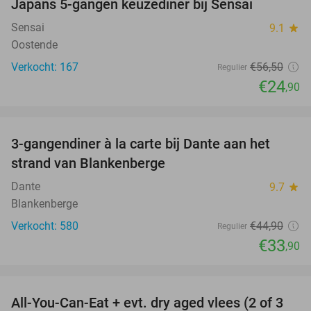
Japans 5-gangen keuzediner bij Sensai
56%
Sensai
9.1
star
Oostende
Verkocht: 167
€56
,50
Regulier
€24
,90
favorite_border
3-gangendiner à la carte bij Dante aan het
24%
strand van Blankenberge
Dante
9.7
star
Blankenberge
Verkocht: 580
€44
,90
Regulier
€33
,90
favorite_border
All-You-Can-Eat + evt. dry aged vlees (2 of 3
29%