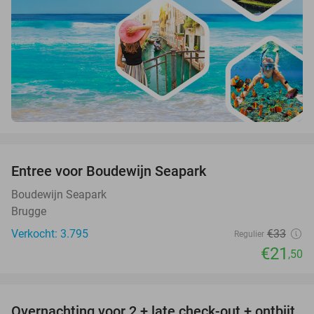
favorite_border
Entree voor Boudewijn Seapark
35%
Boudewijn Seapark
Brugge
Verkocht: 3.795
€33
Regulier
€21
,50
favorite_border
Overnachting voor 2 + late check-out + ontbijt