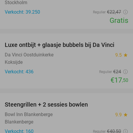
Stockholm
Verkocht: 39.250
€22
,47
Regulier
Gratis
favorite_border
Luxe ontbijt + glaasje bubbels bij Da Vinci
27%
Da Vinci Oostduinkerke
9.5
star
Koksijde
Verkocht: 436
€24
Regulier
€17
,50
favorite_border
Steengrillen + 2 sessies bowlen
26%
Bowl Inn Blankenberge
9.9
star
Blankenberge
Verkocht: 160
€40
,50
Regulier