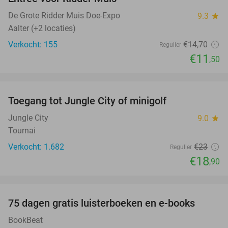
22%
De Grote Ridder Muis Doe-Expo
9.3
star
Aalter (+2 locaties)
Verkocht: 155
€14
,70
Regulier
€11
,50
favorite_border
Toegang tot Jungle City of minigolf
18%
Jungle City
9.0
star
Tournai
Verkocht: 1.682
€23
Regulier
€18
,90
favorite_border
100%
75 dagen gratis luisterboeken en e-books
BookBeat