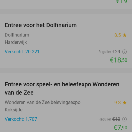
€19
favorite_border
Entree voor het Dolfinarium
36%
Dolfinarium
8.5
star
Harderwijk
Verkocht: 20.221
€29
Regulier
€18
,50
favorite_border
Entree voor speel- en beleefexpo Wonderen
21%
van de Zee
Wonderen van de Zee belevingsexpo
9.3
star
Koksijde
Verkocht: 1.707
€10
Regulier
€7
,90