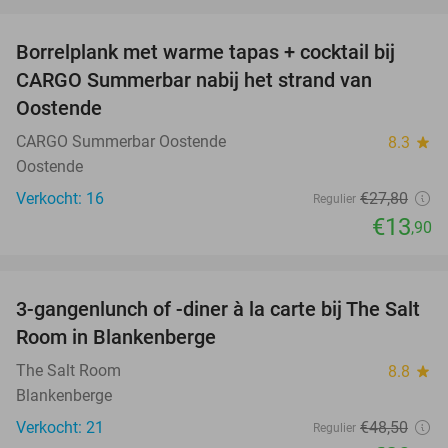
favorite_border
Borrelplank met warme tapas + cocktail bij
50%
CARGO Summerbar nabij het strand van
Oostende
CARGO Summerbar Oostende
8.3
star
Oostende
Verkocht: 16
€27
,80
Regulier
€13
,90
favorite_border
3-gangenlunch of -diner à la carte bij The Salt
39%
Room in Blankenberge
The Salt Room
8.8
star
Blankenberge
Verkocht: 21
€48
,50
Regulier