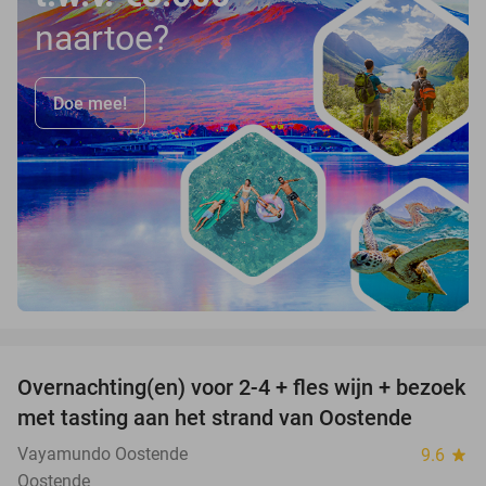
naartoe?
Doe mee!
favorite_border
Overnachting(en) voor 2-4 + fles wijn + bezoek
46%
met tasting aan het strand van Oostende
Vayamundo Oostende
9.6
star
Oostende