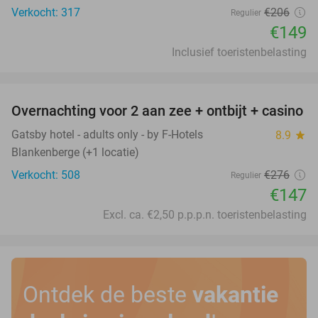
Verkocht: 317
€206
Regulier
€149
Inclusief toeristenbelasting
favorite_border
Overnachting voor 2 aan zee + ontbijt + casino
47%
Gatsby hotel - adults only - by F-Hotels
8.9
star
Blankenberge (+1 locatie)
Verkocht: 508
€276
Regulier
€147
Excl. ca. €2,50 p.p.p.n. toeristenbelasting
Ontdek de beste
vakantie