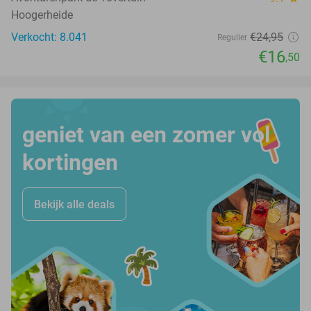
Hoogerheide
Verkocht: 8.041
€24
,95
Regulier
€16
,50
geniet van een zomer vol
kortingen
Bekijk alle deals