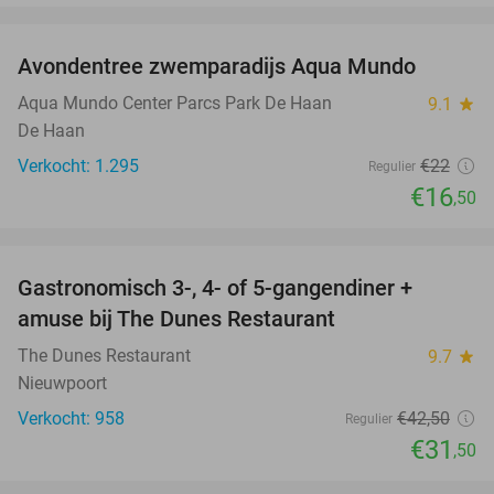
favorite_border
Avondentree zwemparadijs Aqua Mundo
25%
Aqua Mundo Center Parcs Park De Haan
9.1
star
De Haan
Verkocht: 1.295
€22
Regulier
€16
,50
favorite_border
Gastronomisch 3-, 4- of 5-gangendiner +
26%
amuse bij The Dunes Restaurant
The Dunes Restaurant
9.7
star
Nieuwpoort
Verkocht: 958
€42
,50
Regulier
€31
,50
favorite_border