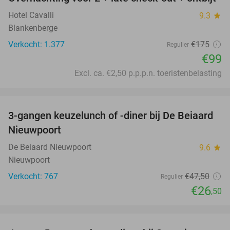
43%
Hotel Cavalli
9.3
star
Blankenberge
Verkocht: 1.377
€175
Regulier
€99
Excl. ca. €2,50 p.p.p.n. toeristenbelasting
favorite_border
3-gangen keuzelunch of -diner bij De Beiaard
44%
Nieuwpoort
De Beiaard Nieuwpoort
9.6
star
Nieuwpoort
Verkocht: 767
€47
,50
Regulier
€26
,50
favorite_border