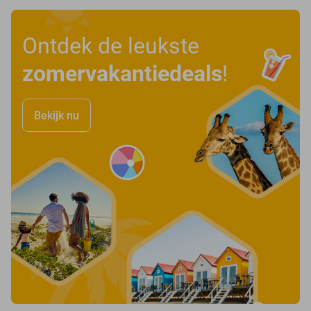
Ontdek de leukste
zomervakantiedeals
!
Bekijk nu