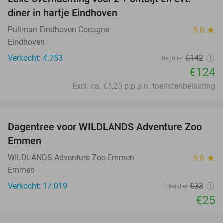
13%
diner in hartje Eindhoven
Pullman Eindhoven Cocagne
9.8
star
Eindhoven
Verkocht: 4.753
€142
Regulier
€124
Excl. ca. €5,25 p.p.p.n. toeristenbelasting
favorite_border
Dagentree voor WILDLANDS Adventure Zoo
24%
Emmen
WILDLANDS Adventure Zoo Emmen
9.6
star
Emmen
Verkocht: 17.019
€33
Regulier
€25