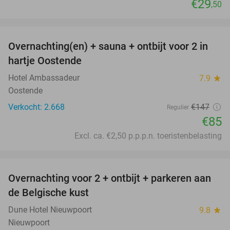
€29
,50
favorite_border
Overnachting(en) + sauna + ontbijt voor 2 in
42%
hartje Oostende
Hotel Ambassadeur
7.9
star
Oostende
Verkocht: 2.668
€147
Regulier
€85
Excl. ca. €2,50 p.p.p.n. toeristenbelasting
favorite_border
Overnachting voor 2 + ontbijt + parkeren aan
28%
de Belgische kust
Dune Hotel Nieuwpoort
9.8
star
Nieuwpoort