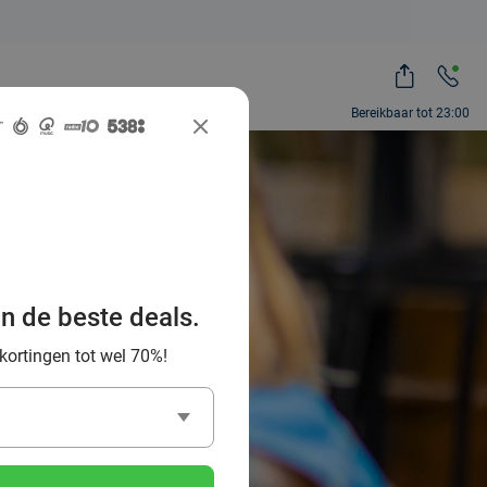
Bereikbaar tot 23:00
beer:
an de beste deals.
ten
 kortingen tot wel 70%!