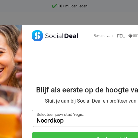
10+ miljoen leden
9,4
Ontdek 15.000+ deals
Bekend van:
llig aan de high 
Blijf als eerste op de hoogte v
urgondisch genie
Sluit je aan bij Social Deal en profiteer van
Selecteer jouw stad/regio:
Noordkop
Zoek deals in de buurt van
Noordkop