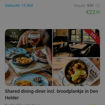
Verkocht: 13.564
€39
Regulier
€22
,50
25%
Shared dining-diner incl. broodplankje in Den
Helder