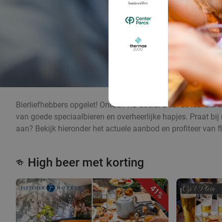
Bierliefhebbers opgelet! Ontdek via Social Deal de leukste
van goede speciaalbieren en overheerlijke hapjes. Praat bij
aan? Bekijk hieronder het actuele aanbod en profiteer van fl
High beer met korting
🍻
41%