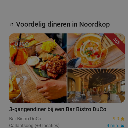
Voordelig dineren in Noordkop
🍴
45%
3-gangendiner bij een Bar Bistro DuCo
Bar Bistro DuCo
9.0
Callantsoog (+9 locaties)
4 min.