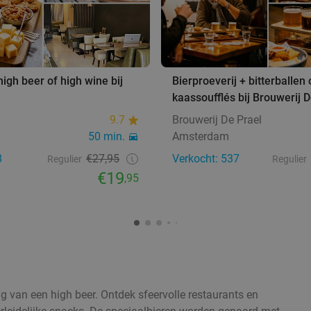
igh beer of high wine bij
Bierproeverij + bitterballen 
kaassoufflés bij Brouwerij D
9.7
Brouwerij De Prael
50 min.
Amsterdam
8
€27,95
Verkocht: 537
Regulier
Regulier
€19
,95
g van een high beer. Ontdek sfeervolle restaurants en