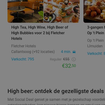
High Tea, High Wine, High Beer of
3-gangen h
High Bubbles voor 2 bij Fletcher
Op 't Plein
Hotels
Op 't Plein
Fletcher Hotels
IJmuiden
Callantsoog (+92 locaties)
4 min.
Verkocht: 
Verkocht: 795
€55
Regulier
€32
,50
High beer: ontdek de gezelligste deals
Met Social Deal geniet je samen met je gezelschap voordeli