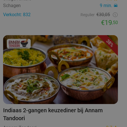
Schagen
9 min.
Verkocht: 832
€30,05
Regulier
€19
,50
38%
Indiaas 2-gangen keuzediner bij Annam
Tandoori