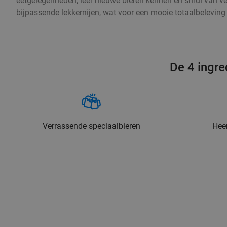
eetgelegenheden, leer nieuwe bieren kennen en smul van ve
bijpassende lekkernijen, wat voor een mooie totaalbeleving 
De 4 ingre
Verrassende speciaalbieren
Heer