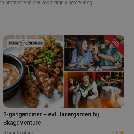
en profiteer van een voordelige dinerervaring.
35%
2-gangendiner + evt. lasergamen bij
SkagaVenture
SkagaVenture
9.6