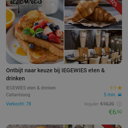
32%
Ontbijt naar keuze bij IEGEWIES eten &
drinken
IEGEWIES eten & drinken
9.5
Callantsoog
5 min.
Verkocht: 78
€10,20
Regulier
€6
,90