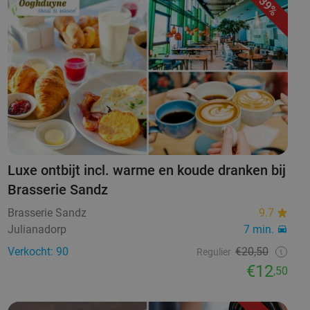
39%
Luxe ontbijt incl. warme en koude dranken bij
Brasserie Sandz
Brasserie Sandz
9.7
Julianadorp
7 min.
Verkocht: 90
€20,50
Regulier
€12
,50