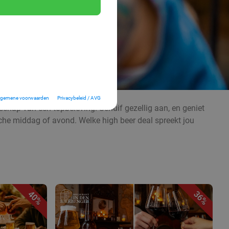
lgemene voorwaarden
Privacybeleid / AVG
schap van een topbeleving. Schuif gezellig aan, en geniet
ische middag of avond. Welke high beer deal spreekt jou
40%
36%