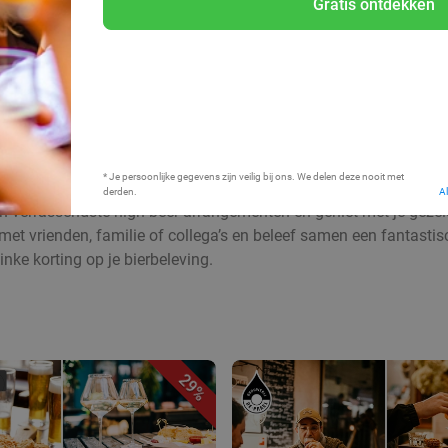
Gratis ontdekken
Bij mij in de buurt
* Je persoonlijke gegevens zijn veilig bij ons. We delen deze nooit met
derden.
A
 en verrassendste high beer arrangementen en geniet met je gezel
 met vrienden, familie of collega’s en beleef samen een fantast
inke korting op je bierbeleving.
29%