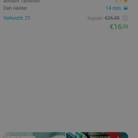
Annam Tandoori
8.7
Den Helder
14 min.
Verkocht: 21
€26,40
Regulier
€16
,50