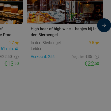
of
High beer of high wine + hapjes bij In
e Prael
den Bierbengel
9.7
In den Bierbengel
9.5
61 min.
Leiden
€22,50
Verkocht: 254
€35
Regulier
€13
€22
,50
,50