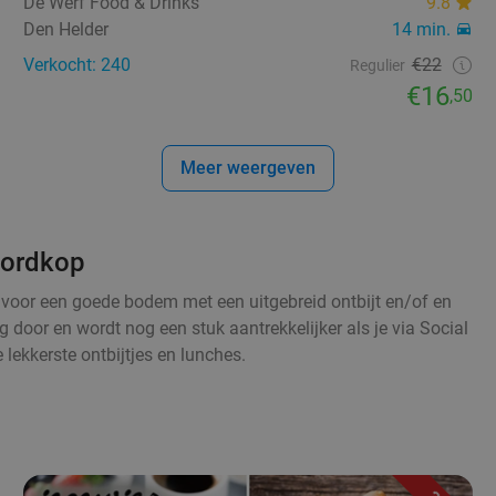
De Werf Food & Drinks
9.8
Den Helder
14 min.
Verkocht: 240
€22
Regulier
€16
,50
Meer weergeven
Noordkop
t voor een goede bodem met een uitgebreid ontbijt en/of en
g door en wordt nog een stuk aantrekkelijker als je via Social
 lekkerste ontbijtjes en lunches.