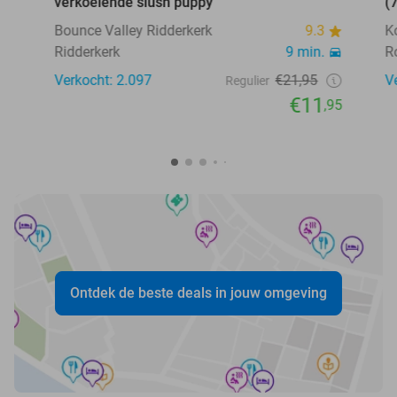
verkoelende slush puppy
(
Bounce Valley Ridderkerk
9.3
K
Ridderkerk
9 min.
R
Verkocht: 2.097
€21,95
V
Regulier
€11
,95
Ontdek de beste deals in jouw omgeving