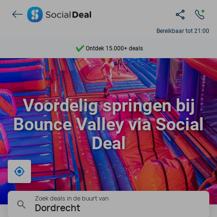
Bereikbaar tot 21:00
Ontdek 15.000+ deals
7 dagen per week beschikbaar
10+ miljoen leden
Voordelig springen bij
9,4
Bounce Valley via Social
Ontdek 15.000+ deals
Deal
Bij mij in de buurt
Zoek deals in de buurt van
Dordrecht