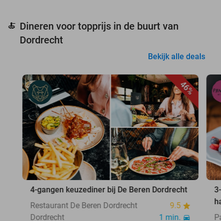
Dineren voor topprijs in de buurt van
🍝
Dordrecht
Bekijk alle deals
46%
4-gangen keuzediner bij De Beren Dordrecht
3
h
Restaurant De Beren Dordrecht
9.5
Dordrecht
1 min.
P