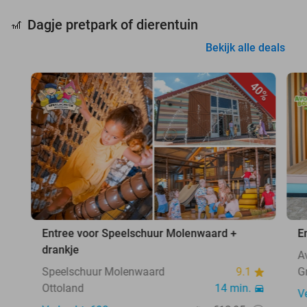
Dagje pretpark of dierentuin
🎢
Bekijk alle deals
40%
Entree voor Speelschuur Molenwaard +
E
drankje
A
Speelschuur Molenwaard
9.1
G
Ottoland
14 min.
V