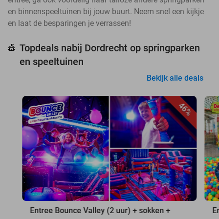
en binnenspeeltuinen bij jouw buurt. Neem snel een kijkje
en laat de besparingen je verrassen!
Topdeals nabij Dordrecht op springparken
🎪
en speeltuinen
Bekijk alle deals
46%
Entree Bounce Valley (2 uur) + sokken +
E