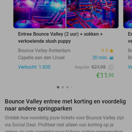
Entree Bounce Valley (2 uur) + sokken +
E
verkoelende slush puppy
v
Bounce Valley Rotterdam
9.5
B
Capelle aan den IJssel
20 min.
B
Verkocht: 1.830
€21,95
V
Regulier
€11
,95
Bounce Valley entree met korting en voordelig
naar andere springparken
Ontdek hoe voordelig jouw tickets voor Bounce Valley zijn
via Social Deal. Profiteer niet alleen van korting op je
entree, ga ook voordelig naar talloze andere springparken