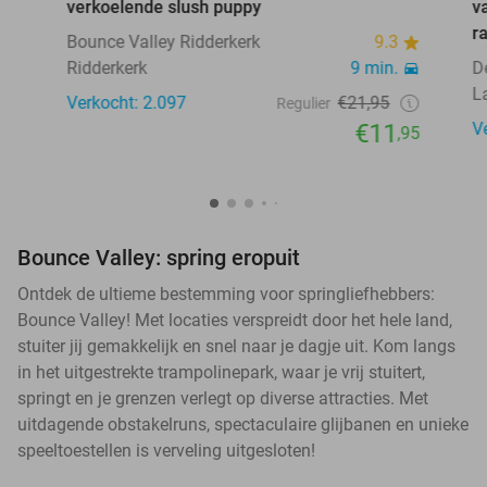
verkoelende slush puppy
v
r
Bounce Valley Ridderkerk
9.3
Ridderkerk
9 min.
D
L
Verkocht: 2.097
€21,95
Regulier
€11
V
,95
Bounce Valley: spring eropuit
Ontdek de ultieme bestemming voor springliefhebbers:
Bounce Valley! Met locaties verspreidt door het hele land,
stuiter jij gemakkelijk en snel naar je dagje uit. Kom langs
in het uitgestrekte trampolinepark, waar je vrij stuitert,
springt en je grenzen verlegt op diverse attracties. Met
uitdagende obstakelruns, spectaculaire glijbanen en unieke
speeltoestellen is verveling uitgesloten!