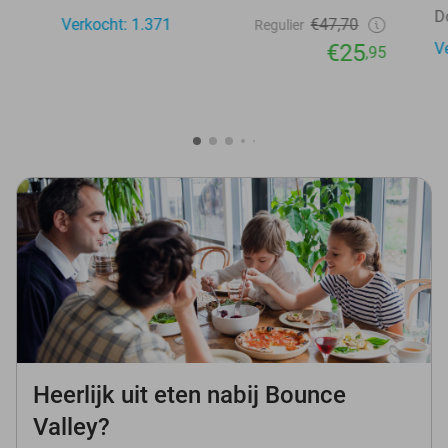
D
Verkocht: 1.371
€47,70
Regulier
€25
V
,95
Heerlijk uit eten nabij Bounce
Valley?