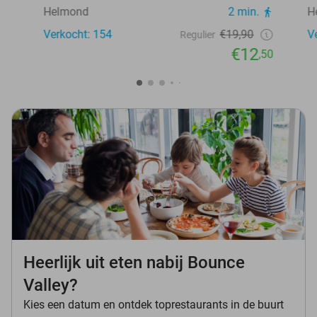
Helmond
2 min.
H
Verkocht: 154
€19,90
V
Regulier
€12
,50
Heerlijk uit eten nabij Bounce
Valley?
Kies een datum en ontdek toprestaurants in de buurt