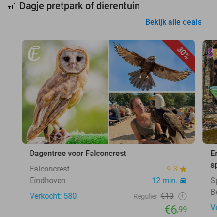
Dagje pretpark of dierentuin
🎢
Bekijk alle deals
30%
Dagentree voor Falconcrest
E
s
Falconcrest
9.3
Eindhoven
12 min.
S
B
Verkocht: 580
€10
Regulier
€6
V
,99