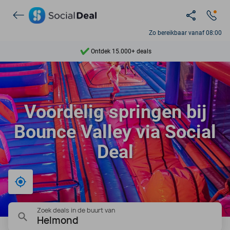
Zo bereikbaar vanaf 08:00
Ontdek 15.000+ deals
7 dagen per week beschikbaar
10+ miljoen leden
Voordelig springen bij
9,4
Bounce Valley via Social
Ontdek 15.000+ deals
Deal
Bij mij in de buurt
Zoek deals in de buurt van
Helmond