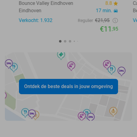
Bounce Valley Eindhoven
8.8
C
Eindhoven
17 min.
B
Verkocht: 1.932
€21,95
V
Regulier
€11
,95
Ontdek de beste deals in jouw omgeving