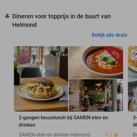
Dineren voor topprijs in de buurt van
🍝
Helmond
Bekijk alle deals
37%
2-gangen keuzelunch bij SAMEN eten en
3
drinken
W
SAMEN eten en drinken Helmond
9.3
B