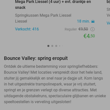
Mega Park Liessel (4 uur) + evt. drankje en
b
snack
S
Springkussen Mega Park Liessel
V
Liessel
18 min.
V
Verkocht: 416
€9,50
Regulier
€4
,50
Bounce Valley: spring eropuit
Ontdek de ultieme bestemming voor springliefhebbers:
Bounce Valley! Met locaties verspreidt door het hele land,
stuiter jij gemakkelijk en snel naar je dagje uit. Kom langs
in het uitgestrekte trampolinepark, waar je vrij stuitert,
springt en je grenzen verlegt op diverse attracties. Met
uitdagende obstakelruns, spectaculaire glijbanen en unieke
speeltoestellen is verveling uitgesloten!