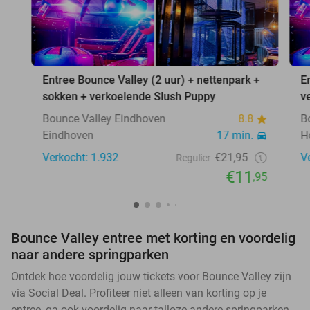
Entree Bounce Valley (2 uur) + nettenpark +
E
sokken + verkoelende Slush Puppy
v
Bounce Valley Eindhoven
8.8
B
Eindhoven
17 min.
H
Verkocht: 1.932
€21,95
V
Regulier
€11
,95
Bounce Valley entree met korting en voordelig
naar andere springparken
Ontdek hoe voordelig jouw tickets voor Bounce Valley zijn
via Social Deal. Profiteer niet alleen van korting op je
entree, ga ook voordelig naar talloze andere springparken