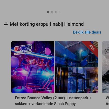
Met korting eropuit nabij Helmond
🎳
Bekijk alle deals
46%
Entree Bounce Valley (2 uur) + nettenpark +
W
sokken + verkoelende Slush Puppy
A