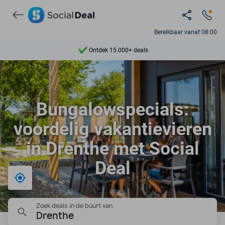
Bereikbaar vanaf 08:00
Ontdek 15.000+ deals
7 dagen per week beschikbaar
10+ miljoen leden
Bungalowspecials:
9,4
voordelig vakantievieren
Ontdek 15.000+ deals
in Drenthe met Social
Deal
Bij mij in de buurt
Zoek deals in de buurt van
Drenthe