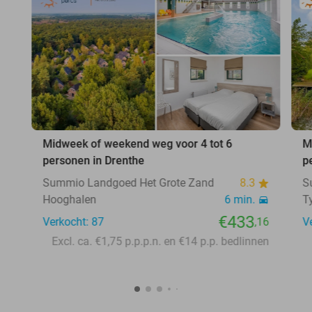
Midweek of weekend weg voor 4 tot 6
M
personen in Drenthe
p
Summio Landgoed Het Grote Zand
8.3
S
Hooghalen
6 min.
T
€433
Verkocht: 87
,16
V
Excl. ca. €1,75 p.p.p.n. en €14 p.p. bedlinnen