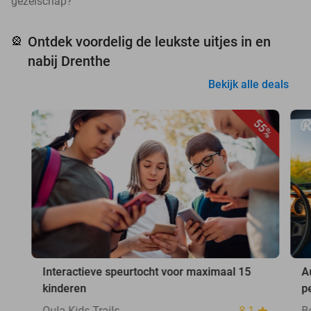
gezelschap?
Ontdek voordelig de leukste uitjes in en
🎡
nabij Drenthe
Bekijk alle deals
55%
Interactieve speurtocht voor maximaal 15
A
kinderen
p
Qula Kids Trails
8.1
B