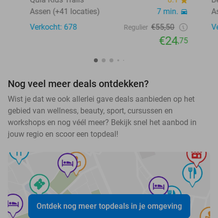
Assen (+41 locaties)
7 min.
A
Verkocht: 678
€55,50
V
Regulier
€24
,75
Nog veel meer deals ontdekken?
Wist je dat we ook allerlei gave deals aanbieden op het
gebied van wellness, beauty, sport, cursussen en
workshops en nog véél meer? Bekijk snel het aanbod in
jouw regio en scoor een topdeal!
Ontdek nog meer topdeals in je omgeving