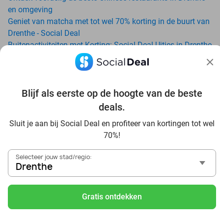
en omgeving
Geniet van matcha met tot wel 70% korting in de buurt van
Drenthe - Social Deal
Buitenactiviteiten met Korting: Social Deal Uitjes in Drenthe
Ga voordelig de padelbaan op met Social Deal in de buurt
van Drenthe
Geniet van je vakantie in Drenthe in Nederland met Social
Blijf als eerste op de hoogte van de beste
Deal
Ontdek voordelig Pilates in Drenthe - Social Deal
deals.
Ervaar de kwaliteit van het Van der Valk hotel in Drenthe en
Sluit je aan bij Social Deal en profiteer van kortingen tot wel
omgeving
70%!
Voordelig genieten bij Sunparks met korting vanuit Drenthe
Met hoge korting naar de zonnebank in Drenthe
Selecteer jouw stad/regio:
Skiën met korting in Drenthe? Ontdek de leukste skihallen
Drenthe
en indoor skibanen
Schaatsen in Drenthe en omgeving
Gratis ontdekken
Holiday on Ice tickets met korting in Drenthe
Social Deal voordeelshop: ah, zoveel mooie deals in regio