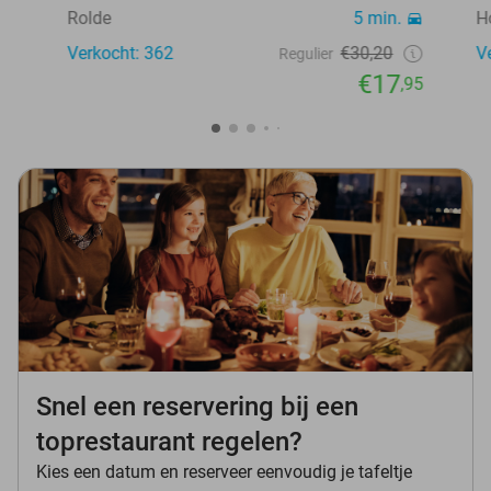
Rolde
5 min.
H
Verkocht: 362
€30,20
V
Regulier
€17
,95
Snel een reservering bij een
toprestaurant regelen?
Kies een datum en reserveer eenvoudig je tafeltje