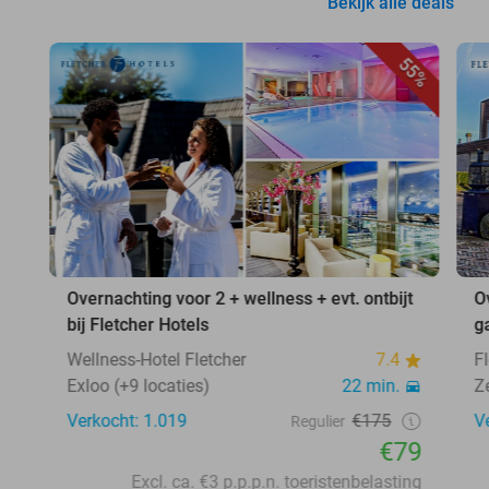
Bekijk alle deals
55%
Overnachting voor 2 + wellness + evt. ontbijt
O
bij Fletcher Hotels
g
Wellness-Hotel Fletcher
7.4
F
Exloo (+9 locaties)
22 min.
Z
Verkocht: 1.019
€175
V
Regulier
€79
Excl. ca. €3 p.p.p.n. toeristenbelasting