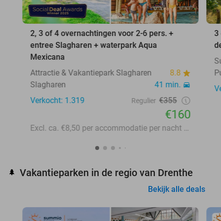
2, 3 of 4 overnachtingen voor 2-6 pers. +
3
entree Slagharen + waterpark Aqua
d
Mexicana
S
Attractie & Vakantiepark Slagharen
8.8
P
Slagharen
41 min.
V
Verkocht: 1.319
€355
Regulier
€160
Excl. ca. €8,50 per accommodatie per nacht aan lokale heffingen
Vakantieparken in de regio van Drenthe
🌲
Bekijk alle deals