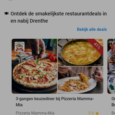
Ontdek de smakelijkste restaurantdeals in
🍽️
en nabij Drenthe
Bekijk alle deals
41%
3-gangen keuzediner bij Pizzeria Mamma-
O
Mia
B
Pizzeria Mamma-Mia
9.6
B