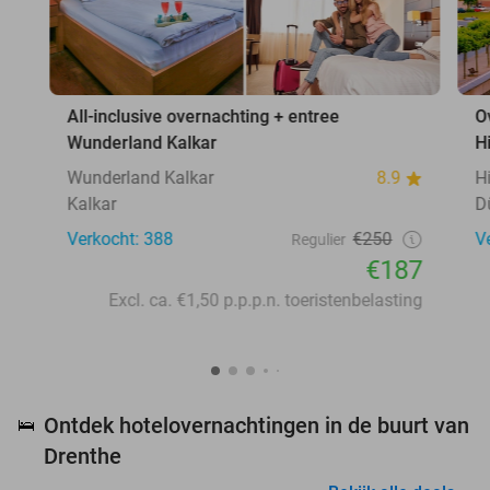
All-inclusive overnachting + entree
O
Wunderland Kalkar
H
Wunderland Kalkar
8.9
H
Kalkar
D
Verkocht: 388
€250
V
Regulier
€187
Excl. ca. €1,50 p.p.p.n. toeristenbelasting
Ontdek hotelovernachtingen in de buurt van
🛌
Drenthe