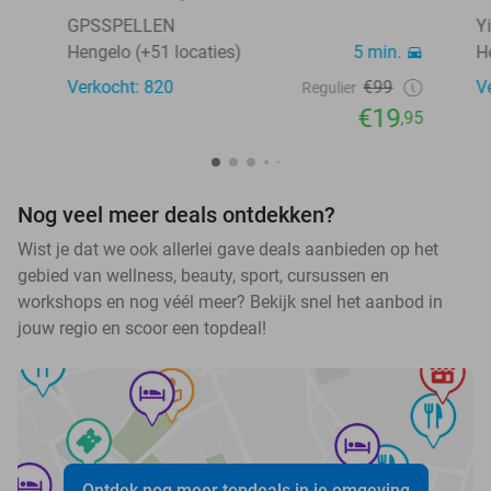
GPSSPELLEN
Y
Hengelo (+51 locaties)
5 min.
H
Verkocht: 820
€99
V
Regulier
€19
,95
Nog veel meer deals ontdekken?
Wist je dat we ook allerlei gave deals aanbieden op het
gebied van wellness, beauty, sport, cursussen en
workshops en nog véél meer? Bekijk snel het aanbod in
jouw regio en scoor een topdeal!
Ontdek nog meer topdeals in je omgeving