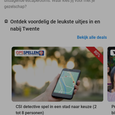
uitdagende escaperooms. Waar kies jij voor met je
gezelschap?
Ontdek voordelig de leukste uitjes in en
🎡
nabij Twente
Bekijk alle deals
80%
CSI detective spel in een stad naar keuze (2
P
tot 8 personen)
b