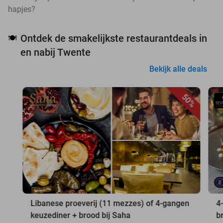
hapjes?
Ontdek de smakelijkste restaurantdeals in
🍽️
en nabij Twente
Bekijk alle deals
50%
Libanese proeverij (11 mezzes) of 4-gangen
4
keuzediner + brood bij Saha
b