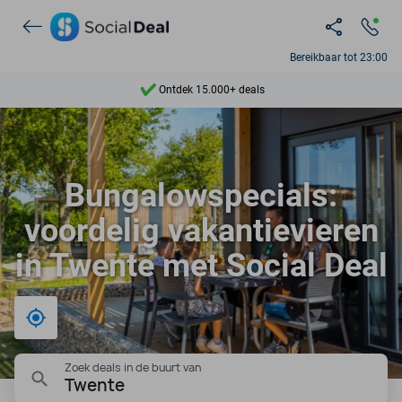
Bereikbaar tot 23:00
Ontdek 15.000+ deals
7 dagen per week beschikbaar
10+ miljoen leden
Bungalowspecials:
9,4
voordelig vakantievieren
Ontdek 15.000+ deals
in Twente met Social Deal
Bij mij in de buurt
Zoek deals in de buurt van
Twente