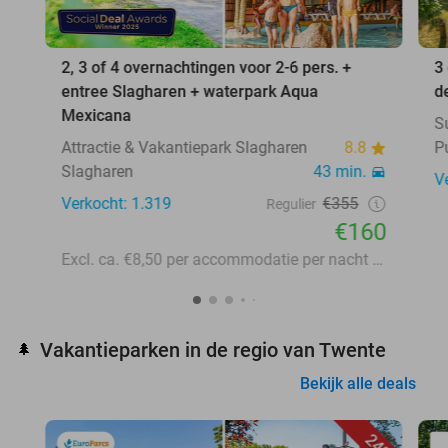
2, 3 of 4 overnachtingen voor 2-6 pers. +
3
entree Slagharen + waterpark Aqua
d
Mexicana
S
Attractie & Vakantiepark Slagharen
8.8
P
Slagharen
43 min.
V
Verkocht: 1.319
€355
Regulier
€160
Excl. ca. €8,50 per accommodatie per nacht aan lokale heffingen
Vakantieparken in de regio van Twente
🌲
Bekijk alle deals