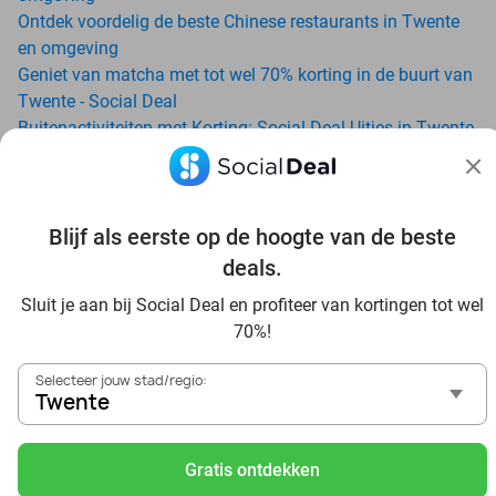
Ontdek voordelig de beste Chinese restaurants in Twente
en omgeving
Geniet van matcha met tot wel 70% korting in de buurt van
Twente - Social Deal
Buitenactiviteiten met Korting: Social Deal Uitjes in Twente
Ga voordelig de padelbaan op met Social Deal in de buurt
van Twente
Geniet van je vakantie in Twente in Nederland met Social
Blijf als eerste op de hoogte van de beste
Deal
Ontdek voordelig Pilates in Twente - Social Deal
deals.
Ervaar de kwaliteit van het Van der Valk hotel in Twente en
Sluit je aan bij Social Deal en profiteer van kortingen tot wel
omgeving
70%!
Voordelig genieten bij Sunparks met korting vanuit Twente
Met hoge korting naar de zonnebank in Twente
Selecteer jouw stad/regio:
Skiën met korting in Twente? Ontdek de leukste skihallen
Twente
en indoor skibanen
Schaatsen in Twente en omgeving
Gratis ontdekken
Holiday on Ice tickets met korting in Twente