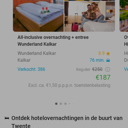
All-inclusive overnachting + entree
O
Wunderland Kalkar
H
Wunderland Kalkar
8.9
H
Kalkar
76 min.
D
Verkocht: 386
€250
V
Regulier
€187
Excl. ca. €1,50 p.p.p.n. toeristenbelasting
Ontdek hotelovernachtingen in de buurt van
🛌
Twente