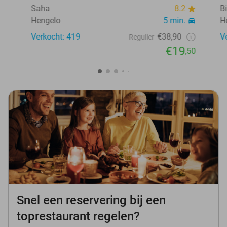
Saha
8.2
B
Hengelo
5 min.
H
Verkocht: 419
€38,90
V
Regulier
€19
,50
Snel een reservering bij een
toprestaurant regelen?