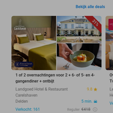
Bekijk alle deals
31%
1 of 2 overnachtingen voor 2 + 6- of 5- en 4-
O
gangendiner + ontbijt
T
Landgoed Hotel & Restaurant
9.8
L
Carelshaven
H
Delden
5 min.
V
Verkocht: 161
€418
Regulier