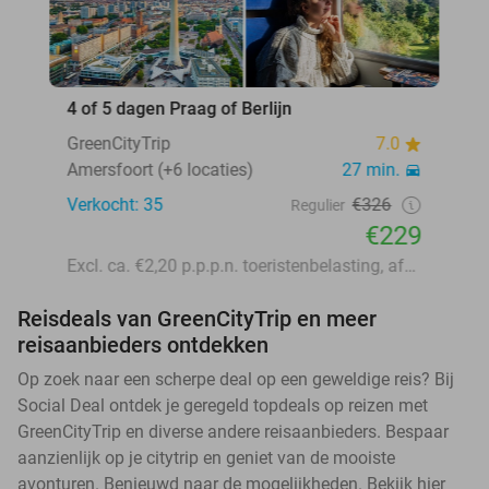
4 of 5 dagen Praag of Berlijn
GreenCityTrip
7.0
Amersfoort (+6 locaties)
27 min.
Verkocht: 35
€326
Regulier
€229
Excl. ca. €2,20 p.p.p.n. toeristenbelasting, afhankelijk van de bestemming en het hotel
Reisdeals van GreenCityTrip en meer
reisaanbieders ontdekken
Op zoek naar een scherpe deal op een geweldige reis? Bij
Social Deal ontdek je geregeld topdeals op reizen met
GreenCityTrip en diverse andere reisaanbieders. Bespaar
aanzienlijk op je citytrip en geniet van de mooiste
avonturen. Benieuwd naar de mogelijkheden. Bekijk hier