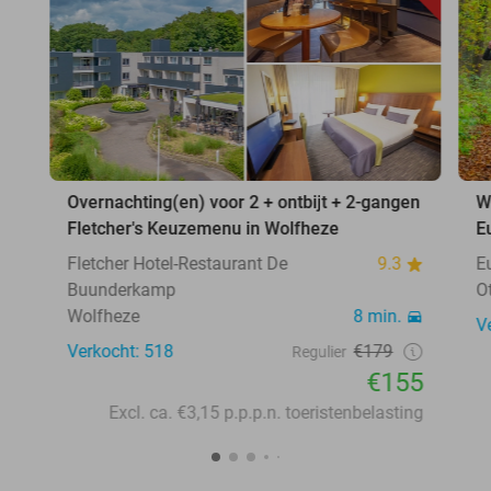
Overnachting(en) voor 2 + ontbijt + 2-gangen
W
Fletcher's Keuzemenu in Wolfheze
E
Fletcher Hotel-Restaurant De
9.3
E
Buunderkamp
O
Wolfheze
8 min.
V
Verkocht: 518
€179
Regulier
€155
Excl. ca. €3,15 p.p.p.n. toeristenbelasting