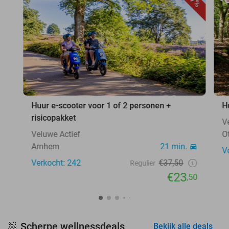
37%
Huur e-scooter voor 1 of 2 personen +
H
risicopakket
V
Veluwe Actief
Ot
Arnhem
21 min.
V
Verkocht: 242
€37,50
Regulier
€23
,50
Scherpe wellnessdeals
🧖
Bekijk alle deals