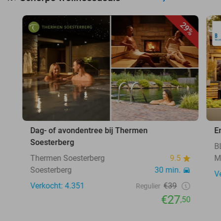
29%
Dag- of avondentree bij Thermen
E
Soesterberg
B
Thermen Soesterberg
9.5
Mi
Soesterberg
30 min.
V
Verkocht: 4.351
€39
Regulier
€27
,50