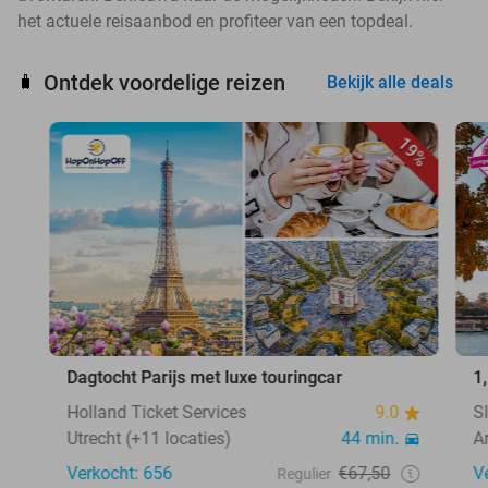
het actuele reisaanbod en profiteer van een topdeal.
Ontdek voordelige reizen
🧳
Bekijk alle deals
19%
Dagtocht Parijs met luxe touringcar
1
Holland Ticket Services
9.0
S
Utrecht (+11 locaties)
44 min.
A
Verkocht: 656
€67,50
V
Regulier