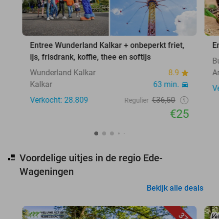
Entree Wunderland Kalkar + onbeperkt friet,
E
ijs, frisdrank, koffie, thee en softijs
B
Wunderland Kalkar
8.9
A
Kalkar
63 min.
V
Verkocht: 28.809
€36,50
Regulier
€25
Voordelige uitjes in de regio Ede-
🎳
Wageningen
Bekijk alle deals