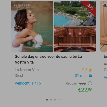
30%
Gehele dag entree voor de sauna bij La
E
Nostra Vita
A
La Nostra Vita
9.8
G
Diest
31 min.
V
Verkocht: 1.415
€32
Regulier
€22
,50