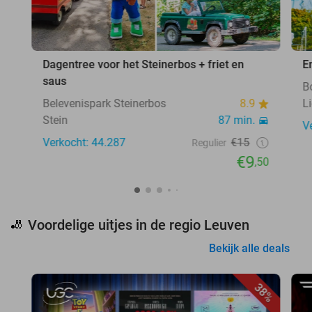
Dagentree voor het Steinerbos + friet en
E
saus
B
Belevenispark Steinerbos
8.9
L
Stein
87 min.
V
Verkocht: 44.287
€15
Regulier
€9
,50
Voordelige uitjes in de regio Leuven
🎳
Bekijk alle deals
38%