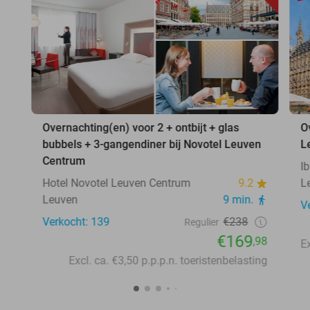
Overnachting(en) voor 2 + ontbijt + glas
O
bubbels + 3-gangendiner bij Novotel Leuven
L
Centrum
I
Hotel Novotel Leuven Centrum
9.2
L
Leuven
9 min.
V
Verkocht: 139
€238
Regulier
€169
,98
Excl. ca. €3,50 p.p.p.n. toeristenbelasting