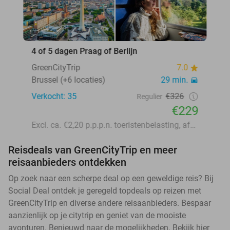
4 of 5 dagen Praag of Berlijn
GreenCityTrip
7.0
Brussel (+6 locaties)
29 min.
Verkocht: 35
€326
Regulier
€229
Excl. ca. €2,20 p.p.p.n. toeristenbelasting, afhankelijk van de bestemming en het hotel
Reisdeals van GreenCityTrip en meer
reisaanbieders ontdekken
Op zoek naar een scherpe deal op een geweldige reis? Bij
Social Deal ontdek je geregeld topdeals op reizen met
GreenCityTrip en diverse andere reisaanbieders. Bespaar
aanzienlijk op je citytrip en geniet van de mooiste
avonturen. Benieuwd naar de mogelijkheden. Bekijk hier