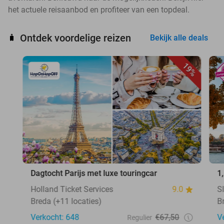
het actuele reisaanbod en profiteer van een topdeal.
Ontdek voordelige reizen
🧳
Bekijk alle deals
19%
Dagtocht Parijs met luxe touringcar
1
Holland Ticket Services
9.0
S
Breda (+11 locaties)
B
Verkocht: 648
€67,50
V
Regulier