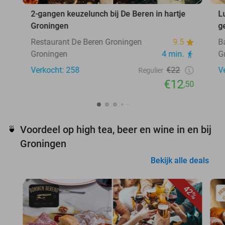
2-gangen keuzelunch bij De Beren in hartje
L
Groningen
g
Restaurant De Beren Groningen
9.5
B
Groningen
4 min.
G
Verkocht: 258
€22
V
Regulier
€12
,50
Voordeel op high tea, beer en wine in en bij
🍵
Groningen
Bekijk alle deals
42%