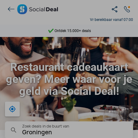
Vr bereikbaar vanaf 07:00
Ontdek 15.000+ deals
7 dagen per week beschikbaar
10+ miljoen leden
Restaurant cadeaukaart
9,4
geven? Meer waar voor je
Ontdek 15.000+ deals
geld via Social Deal!
Bij mij in de buurt
Zoek deals in de buurt van
Groningen