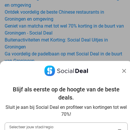
en omgeving
Ontdek voordelig de beste Chinese restaurants in
Groningen en omgeving
Geniet van matcha met tot wel 70% korting in de buurt van
Groningen - Social Deal
Buitenactiviteiten met Korting: Social Deal Uitjes in
Groningen
Ga voordelig de padelbaan op met Social Deal in de buurt
van Groningen
Geniet van je vakantie in Groningen in Nederland met
Social Deal
Ontdek voordelig Pilates in Groningen - Social Deal
Ervaar de kwaliteit van het Van der Valk hotel in Groningen
Blijf als eerste op de hoogte van de beste
en omgeving
deals.
Voordelig genieten bij Sunparks met korting vanuit
Sluit je aan bij Social Deal en profiteer van kortingen tot wel
Groningen
70%!
Ervaar de warme sfeer van het Douwe Egberts Café
Met hoge korting naar de zonnebank in Groningen
Selecteer jouw stad/regio: