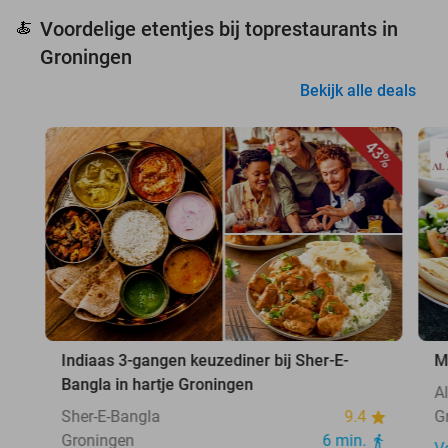
Voordelige etentjes bij toprestaurants in
🍝
Groningen
Bekijk alle deals
43%
Indiaas 3-gangen keuzediner bij Sher-E-
M
Bangla in hartje Groningen
A
Sher-E-Bangla
9.4
G
Groningen
6 min.