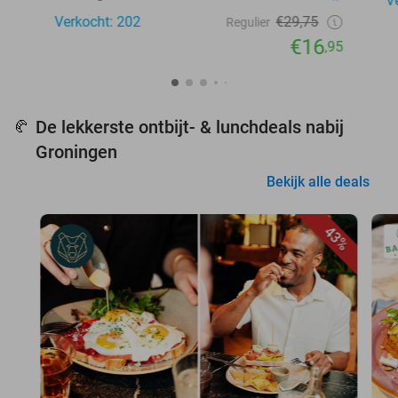
V
Verkocht: 202
€29,75
Regulier
€16
,95
De lekkerste ontbijt- & lunchdeals nabij
🥐
Groningen
Bekijk alle deals
43%