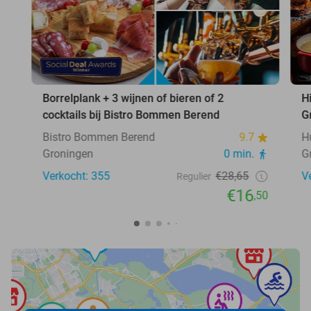
Borrelplank + 3 wijnen of bieren of 2
H
cocktails bij Bistro Bommen Berend
G
Bistro Bommen Berend
9.7
H
Groningen
0 min.
G
Verkocht: 355
€28,65
V
Regulier
€16
,50