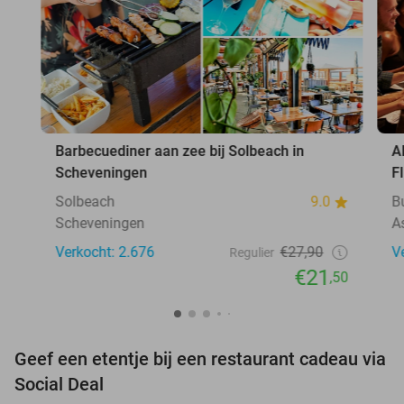
Barbecuediner aan zee bij Solbeach in
A
Scheveningen
F
Solbeach
9.0
B
Scheveningen
A
Verkocht: 2.676
€27,90
V
Regulier
€21
,50
Geef een etentje bij een restaurant cadeau via
Social Deal