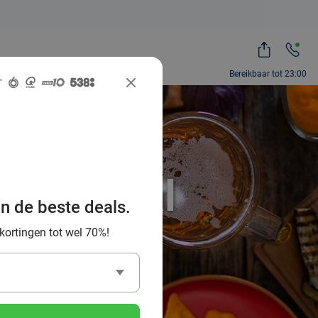
Bereikbaar tot 23:00
-Can-Eat
et Social
an de beste deals.
 kortingen tot wel 70%!