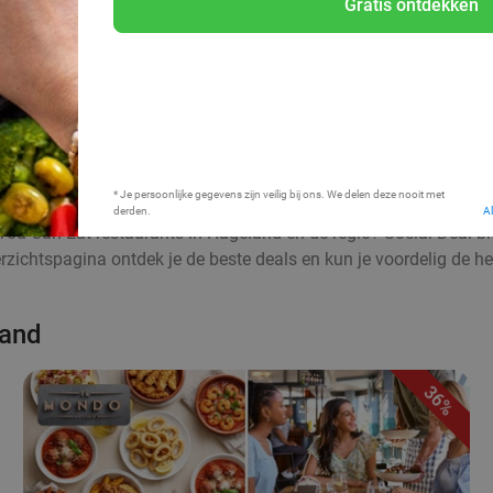
Gratis ontdekken
Bij mij in de buurt
* Je persoonlijke gegevens zijn veilig bij ons. We delen deze nooit met
derden.
A
l-You-Can-Eat restaurants in Hageland en de regio? Social Deal bi
ichtspagina ontdek je de beste deals en kun je voordelig de h
land
36%