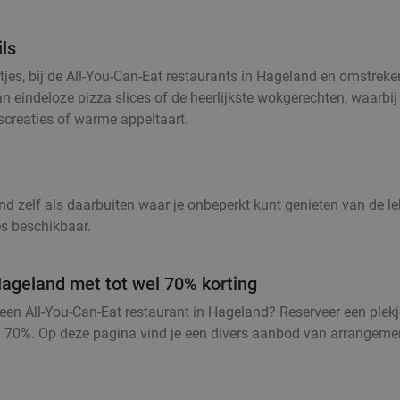
ils
oetjes, bij de All-You-Can-Eat restaurants in Hageland en omstrek
n eindeloze pizza slices of de heerlijkste wokgerechten, waarbij
ijscreaties of warme appeltaart.
zelf als daarbuiten waar je onbeperkt kunt genieten van de lekker
es beschikbaar.
ageland met tot wel 70% korting
bij een All-You-Can-Eat restaurant in Hageland? Reserveer een ple
l 70%. Op deze pagina vind je een divers aanbod van arrangemente