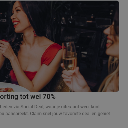
orting tot wel 70%
eden via Social Deal, waar je uiteraard weer kunt
ou aanspreekt. Claim snel jouw favoriete deal en geniet