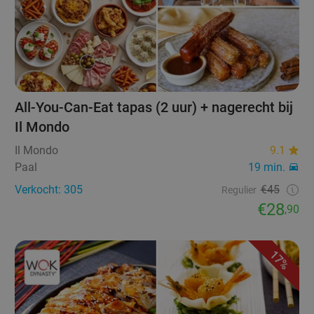
All-You-Can-Eat tapas (2 uur) + nagerecht bij
Il Mondo
Il Mondo
9.1
Paal
19 min.
Verkocht: 305
€45
Regulier
€28
,90
17%