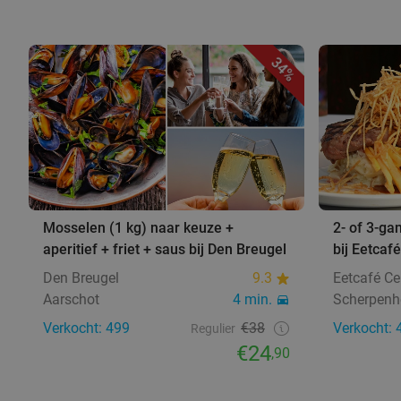
34%
Mosselen (1 kg) naar keuze +
2- of 3-ga
aperitief + friet + saus bij Den Breugel
bij Eetcaf
Den Breugel
9.3
Eetcafé Ce
Aarschot
4 min.
Scherpenh
Verkocht: 499
€38
Verkocht: 
Regulier
€24
,90