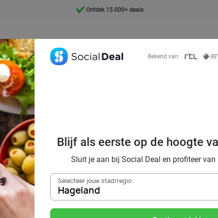
Ontdek 15.000+ deals
7 dagen per week beschikbaar
10+ miljoen leden
Bekend van:
9,4
Ontdek 15.000+ deals
de beste All-You
nts in Hageland m
Blijf als eerste op de hoogte v
Deal
Sluit je aan bij Social Deal en profiteer van
Selecteer jouw stad/regio:
Hageland
Zoek deals in de buurt van
Hageland