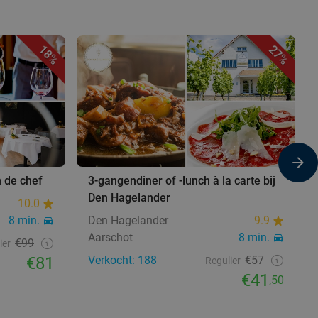
18%
27%
n de chef
3-gangendiner of -lunch à la carte bij
Den Hagelander
10.0
8 min.
Den Hagelander
9.9
Aarschot
8 min.
€99
ier
€81
Verkocht: 188
€57
Regulier
€41
,50