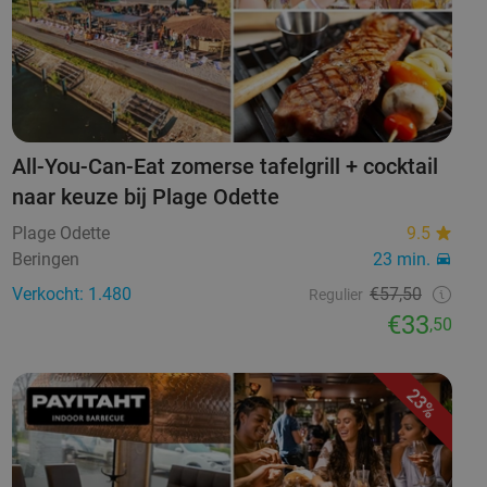
All-You-Can-Eat zomerse tafelgrill + cocktail
naar keuze bij Plage Odette
Plage Odette
9.5
Beringen
23 min.
Verkocht: 1.480
€57,50
Regulier
€33
,50
23%