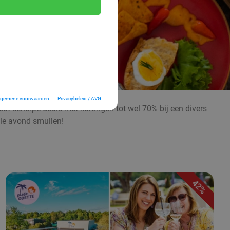
lgemene voorwaarden
Privacybeleid / AVG
edt scherpe deals met kortingen tot wel 70% bij een divers
ele avond smullen!
42%