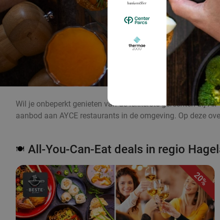
Wil je onbeperkt genieten van de lekkerste gerechten bij Al
aanbod aan AYCE restaurants in de omgeving. Op deze overz
All-You-Can-Eat deals in regio Hage
🍽️
20%