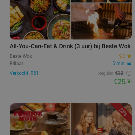
All-You-Can-Eat & Drink (3 uur) bij Beste Wok
Beste Wok
9.3
Rillaar
5 min.
Verkocht: 951
€32
Regulier
€25
,50
23%