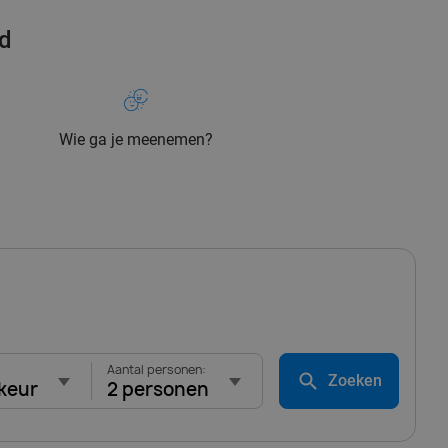
rd
Wie ga je meenemen?
Aantal personen:
Zoeken
keur
2 personen