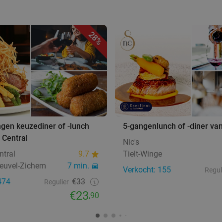
28%
ngen keuzediner of -lunch
5-gangenlunch of -diner va
é Central
Nic's
ntral
9.7
Tielt-Winge
euvel-Zichem
7 min.
Verkocht: 155
Regul
474
€33
Regulier
€23
,90