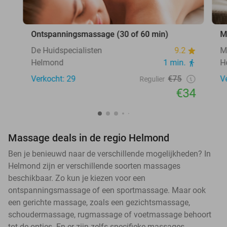
Ontspanningsmassage (30 of 60 min)
M
De Huidspecialisten
9.2
M
Helmond
1 min.
H
Verkocht: 29
€75
V
Regulier
€34
Massage deals in de regio Helmond
Ben je benieuwd naar de verschillende mogelijkheden? In
Helmond zijn er verschillende soorten massages
beschikbaar. Zo kun je kiezen voor een
ontspanningsmassage of een sportmassage. Maar ook
een gerichte massage, zoals een gezichtsmassage,
schoudermassage, rugmassage of voetmassage behoort
tot de opties. En er zijn zelfs specifieke massages