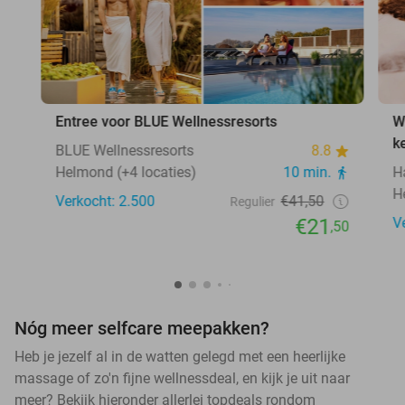
Entree voor BLUE Wellnessresorts
W
k
BLUE Wellnessresorts
8.8
Helmond (+4 locaties)
10 min.
H
H
Verkocht: 2.500
€41,50
Regulier
€21
V
,50
Nóg meer selfcare meepakken?
Heb je jezelf al in de watten gelegd met een heerlijke
massage of zo'n fijne wellnessdeal, en kijk je uit naar
meer? Bekijk hieronder allerlei topdeals rondom