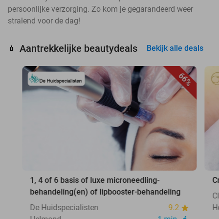
persoonlijke verzorging. Zo kom je gegarandeerd weer
stralend voor de dag!
Aantrekkelijke beautydeals
💄
Bekijk alle deals
66%
1, 4 of 6 basis of luxe microneedling-
C
behandeling(en) of lipbooster-behandeling
C
De Huidspecialisten
9.2
H