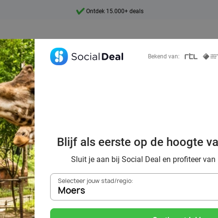
Ontdek 15.000+ deals
7 dagen per week beschikbaar
10+ miljoen leden
Bekend van:
9,4
Ontdek 15.000+ deals
 mijn waardebon 
Blijf als eerste op de hoogte v
bij Social Deal?
Sluit je aan bij Social Deal en profiteer van
Selecteer jouw stad/regio:
Moers
Zoek deals in de buurt van
Moers