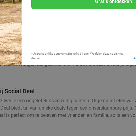
Gratis ontdekken
Bij mij in de buurt
* Je persoonlijke gegevens zijn veilig bij ons. We delen deze nooit met
derden.
A
u hebt ontvangen als geschenk of via de nieuwsbrief, zet je tego
ij Social Deal
lver je een ongelofelijk veelzijdig cadeau. Of je nu uit eten wi
l Deal biedt tal van unieke deals tegen een onverslaanbare prijs.
lke deal is perfect om te beleven met vrienden en familie, zo is e