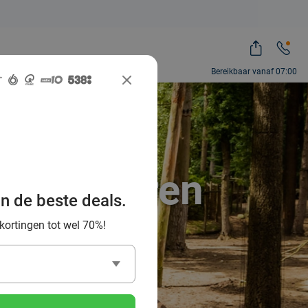
Bereikbaar vanaf 07:00
verzilveren
an de beste deals.
 kortingen tot wel 70%!