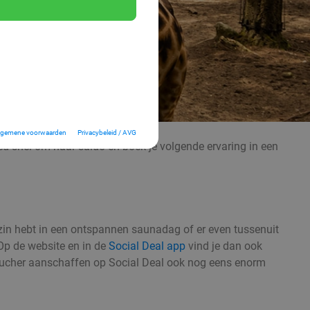
lgemene voorwaarden
Privacybeleid / AVG
ed snel om naar saldo en boek je volgende ervaring in een
l, zin hebt in een ontspannen saunadag of er even tussenuit
 Op de website en in de
Social Deal app
vind je dan ook
en voucher aanschaffen op Social Deal ook nog eens enorm