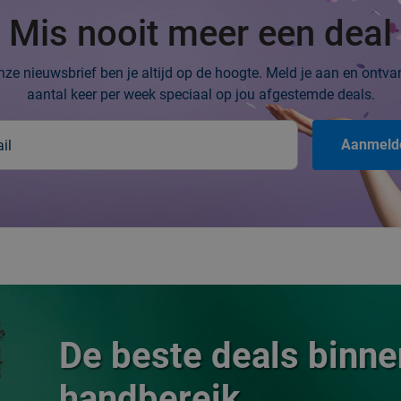
Mis nooit meer een deal
ze nieuwsbrief ben je altijd op de hoogte. Meld je aan en ontv
aantal keer per week speciaal op jou afgestemde deals.
Aanmeld
De beste deals binne
handbereik