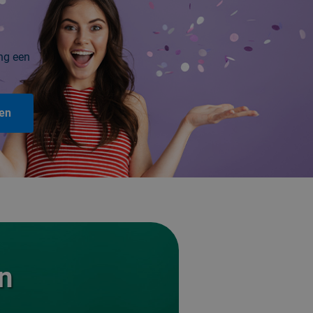
ang een
en
n