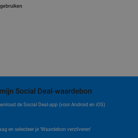
 gebruiken
 mijn Social Deal-waardebon
wnload de Social Deal-app (voor Android en iOS)
aag en selecteer je ‘Waardebon verzilveren’