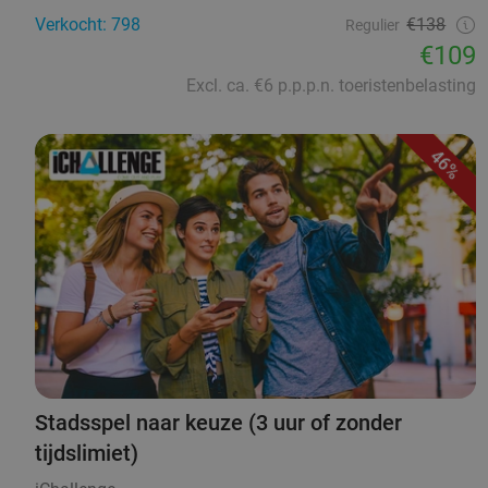
Verkocht: 798
€138
Regulier
€109
Excl. ca. €6 p.p.p.n. toeristenbelasting
46%
Stadsspel naar keuze (3 uur of zonder
tijdslimiet)