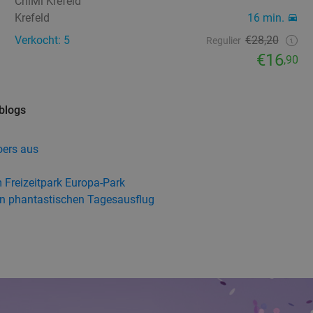
ChiMi Krefeld
Krefeld
16 min.
Verkocht: 5
€28,20
Regulier
€16
,90
 blogs
oers aus
 Freizeitpark Europa-Park
en phantastischen Tagesausflug