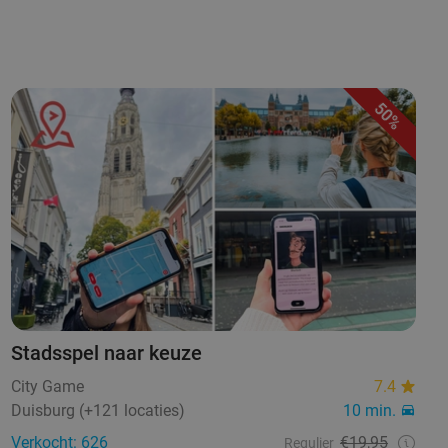
50%
Stadsspel naar keuze
City Game
7.4
Duisburg (+121 locaties)
10 min.
Verkocht: 626
€19,95
Regulier