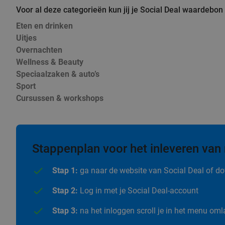
Voor al deze categorieën kun jij je Social Deal waardebon
Eten en drinken
Uitjes
Overnachten
Wellness & Beauty
Speciaalzaken & auto’s
Sport
Cursussen & workshops
Stappenplan voor het inleveren van
Stap 1:
ga naar de website van Social Deal of do
Stap 2:
Log in met je Social Deal-account
Stap 3:
na het inloggen scroll je in het menu oml