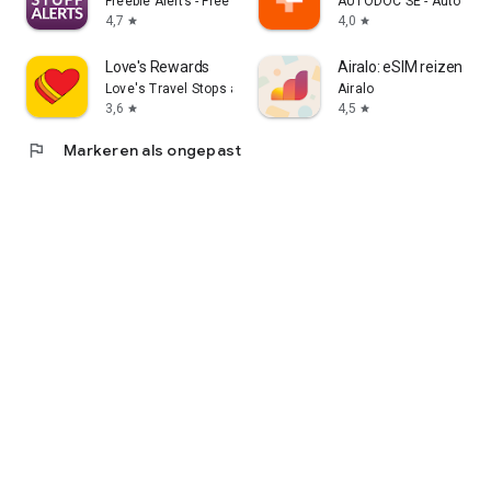
Freebie Alerts - Free Stuff Alerts
AUTODOC SE - Auto Part
4,7
4,0
star
star
Love's Rewards
Airalo: eSIM reizen + i
Love's Travel Stops and Country Stores, Inc.
Airalo
3,6
4,5
star
star
flag
Markeren als ongepast