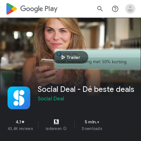
google_logo Play
search
help_outline
play_arrow
Trailer
Social Deal - Dé beste deals
Social Deal
4,1
5 mln.+
star
43,4K reviews
Iedereen
info
Downloads