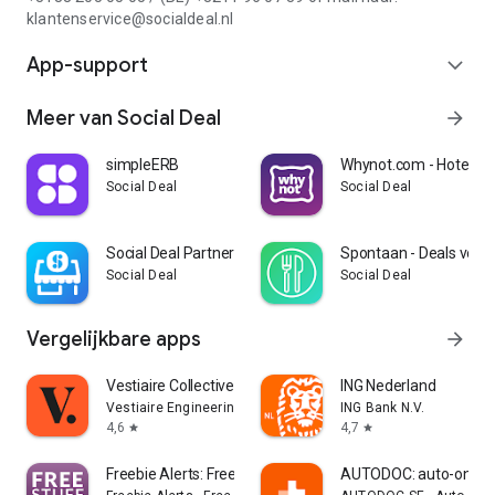
klantenservice@socialdeal.nl
App-support
expand_more
Meer van Social Deal
arrow_forward
simpleERB
Whynot.com - Hotel De
Social Deal
Social Deal
Social Deal Partner - Zakelijk
Spontaan - Deals voor 
Social Deal
Social Deal
Vergelijkbare apps
arrow_forward
Vestiaire Collective
ING Nederland
Vestiaire Engineering
ING Bank N.V.
4,6
4,7
star
star
Freebie Alerts: Free Stuff App
AUTODOC: auto-onder