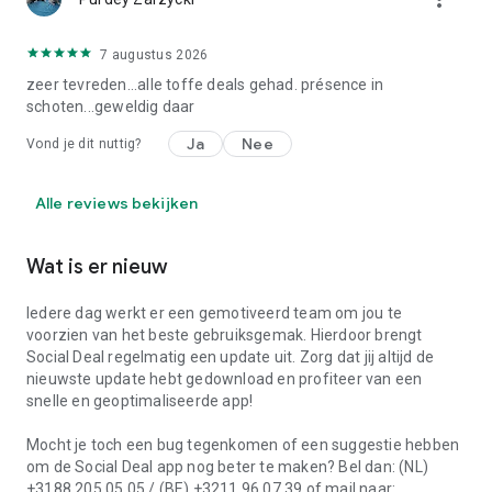
7 augustus 2026
zeer tevreden...alle toffe deals gehad. présence in
schoten...geweldig daar
Ja
Nee
Vond je dit nuttig?
Alle reviews bekijken
Wat is er nieuw
Iedere dag werkt er een gemotiveerd team om jou te
voorzien van het beste gebruiksgemak. Hierdoor brengt
Social Deal regelmatig een update uit. Zorg dat jij altijd de
nieuwste update hebt gedownload en profiteer van een
snelle en geoptimaliseerde app!
Mocht je toch een bug tegenkomen of een suggestie hebben
om de Social Deal app nog beter te maken? Bel dan: (NL)
+3188 205 05 05 / (BE) +3211 96 07 39 of mail naar: