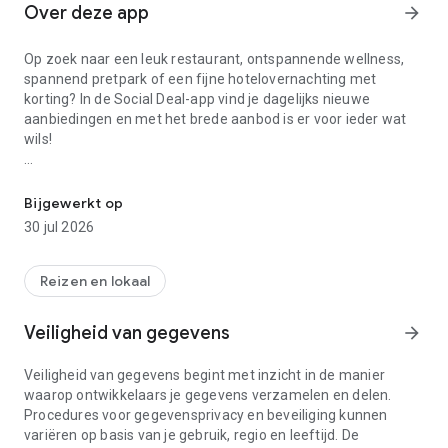
Over deze app
arrow_forward
Op zoek naar een leuk restaurant, ontspannende wellness,
spannend pretpark of een fijne hotelovernachting met
korting? In de Social Deal-app vind je dagelijks nieuwe
aanbiedingen en met het brede aanbod is er voor ieder wat
wils!
Krijg gratis toegang tot de beste deals met korting bij jou in de buu
🌴
GRATIS EEN DROOMREIS WINNEN T.W.V. €3.000?
🌴
De actie ‘Win een droomreis t.w.v. €3.000’ is er weer. Doe nu
Bijgewerkt op
gratis mee. Download de gratis Social Deal-app en maak kans
30 jul 2026
op die droomreis t.w.v. €3.000 (belastingvrij en vrij te
besteden)! 💰
Reizen en lokaal
Zo doe je mee:
1. Download de Social Deal-app
Veiligheid van gegevens
arrow_forward
2. Bemachtig je gratis voucher
Hoera! Jij maakt nu automatisch kans!
🌞
Veiligheid van gegevens begint met inzicht in de manier
waarop ontwikkelaars je gegevens verzamelen en delen.
VOORDELEN VAN ONZE APP
Procedures voor gegevensprivacy en beveiliging kunnen
✔️
De beste deals:
ontdek de beste restaurant deals, hotel
variëren op basis van je gebruik, regio en leeftijd. De
deals, wellness deals, pretpark deals en meer.