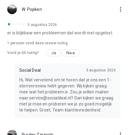
Maak net als 5.000.000+ andere actieve leden gebruik van
more_vert
W. Popken
Social Deal en swipe door de beste deals bij jou in de buurt!
Help ons de app te verbeteren
3 augustus 2026
Enthousiast over onze app? Laat een recensie achter! Iedere
er is blijkbaar een probleemen dat wordt niet opgelost
dag werkt er een gemotiveerd team om jou te voorzien van
het beste gebruiksgemak. Hierdoor brengt Social Deal
1 persoon vond deze review nuttig
regelmatig een update uit. Zorg dat jij altijd de nieuwste
Ja
Nee
update hebt gedownload en profiteer van een snelle en
Vond je dit nuttig?
geoptimaliseerde app!
Social Deal
3 augustus 2026
Mocht de app toch niet naar behoren werken of heb je een
suggestie om de Social Deal app nog beter te maken?
Hi, Wat vervelend om te horen dat je ons een 1-
Bel dan 088 - 205 05 05 of mail naar
sterrenreview hebt gegeven. Wij kijken graag
klantenservice@socialdeal.nl.
mee wat het probleem is. Zou je willen mailen
naar service@socialdeal.nl? Dan kijken we graag
met je mee en proberen we je zo goed mogelijk
te helpen. Groet, Team klanttevredenheid
more_vert
Purdey Zarzycki