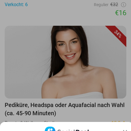
Verkocht: 6
€32
Regulier
€16
34%
Pediküre, Headspa oder Aquafacial nach Wahl
(ca. 45-90 Minuten)
Beauty & Wellness Studio
10.0
Wuppertal
7 min.