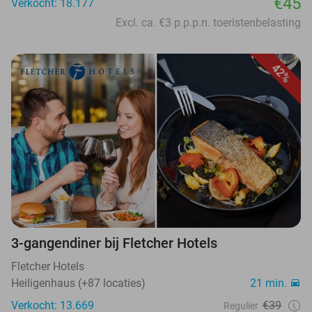
€45
Verkocht: 18.177
Excl. ca. €3 p.p.p.n. toeristenbelasting
42%
3-gangendiner bij Fletcher Hotels
Fletcher Hotels
Heiligenhaus (+87 locaties)
21 min.
Verkocht: 13.669
€39
Regulier