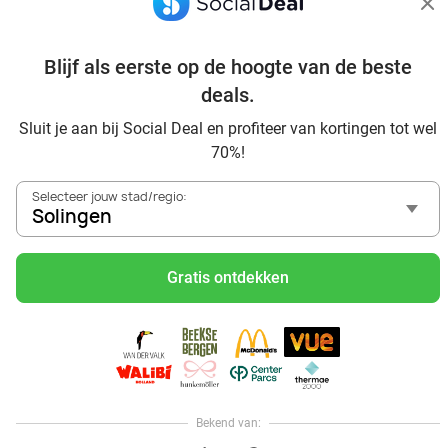
Verkocht: 8
€45
Regulier
€29
,90
Blijf als eerste op de hoogte van de beste
deals.
48%
Sluit je aan bij Social Deal en profiteer van kortingen tot wel
70%!
Selecteer jouw stad/regio:
Solingen
Gratis ontdekken
Wechselendes 2-Gänge-Menü nach Wahl
Landhaus Ewich
9.9
Bekend van:
Wuppertal
15 min.
Hoi, onze klantenservice is open,