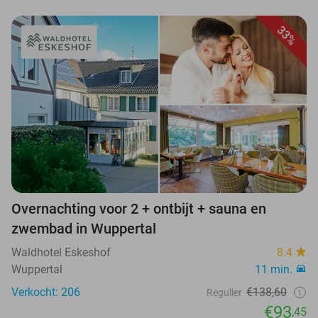
33%
Overnachting voor 2 + ontbijt + sauna en
zwembad in Wuppertal
Waldhotel Eskeshof
8.4
Wuppertal
11 min.
Verkocht: 206
€138,60
Regulier
€93
,45