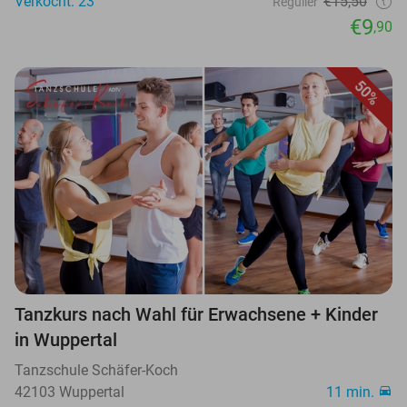
Verkocht: 23
€15,50
Regulier
€9
,90
50%
Tanzkurs nach Wahl für Erwachsene + Kinder
in Wuppertal
Tanzschule Schäfer-Koch
42103 Wuppertal
11 min.