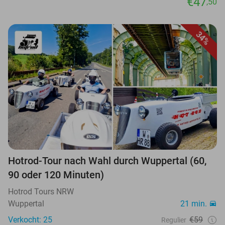
€47
,50
34%
Hotrod-Tour nach Wahl durch Wuppertal (60,
90 oder 120 Minuten)
Hotrod Tours NRW
Wuppertal
21 min.
Verkocht: 25
€59
Regulier