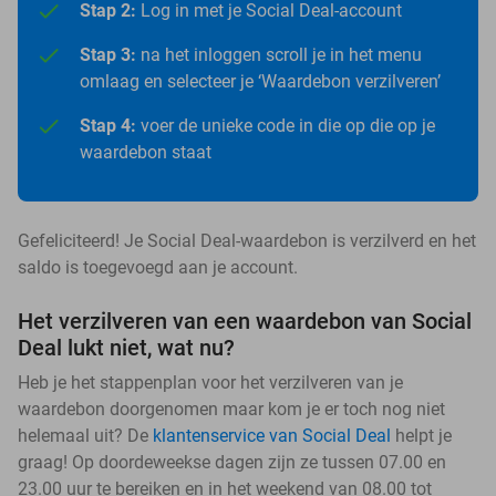
Stap 2:
Log in met je Social Deal-account
Stap 3:
na het inloggen scroll je in het menu
omlaag en selecteer je ‘Waardebon verzilveren’
Stap 4:
voer de unieke code in die op die op je
waardebon staat
Gefeliciteerd! Je Social Deal-waardebon is verzilverd en het
saldo is toegevoegd aan je account.
Het verzilveren van een waardebon van Social
Deal lukt niet, wat nu?
Heb je het stappenplan voor het verzilveren van je
waardebon doorgenomen maar kom je er toch nog niet
helemaal uit? De
klantenservice van Social Deal
helpt je
graag! Op doordeweekse dagen zijn ze tussen 07.00 en
23.00 uur te bereiken en in het weekend van 08.00 tot