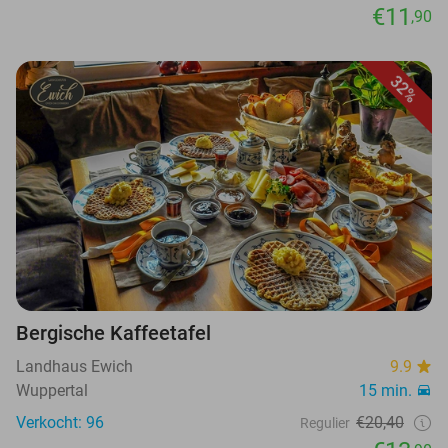
€11
,90
32%
Bergische Kaffeetafel
Landhaus Ewich
9.9
Wuppertal
15 min.
Verkocht: 96
€20,40
Regulier