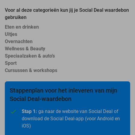
Voor al deze categorieën kun jij je Social Deal waardebon
gebruiken
Eten en drinken
Uitjes
Overnachten
Wellness & Beauty
Speciaalzaken & auto’s
Sport
Cursussen & workshops
Stappenplan voor het inleveren van mijn
Social Deal-waardebon
Stap 1:
ga naar de website van Social Deal of
download de Social Deal-app (voor Android en
iOS)