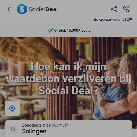
Bereikbaar vanaf 08:00
Ontdek 15.000+ deals
7 dagen per week beschikbaar
10+ miljoen leden
Hoe kan ik mijn
9,4
waardebon verzilveren bij
Ontdek 15.000+ deals
Social Deal?
Bij mij in de buurt
Zoek deals in de buurt van
Solingen