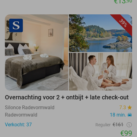
€13
,90
39%
Overnachting voor 2 + ontbijt + late check-out
Silonce Radevormwald
7.3
Radevormwald
18 min.
Verkocht: 37
€161
Regulier
€99