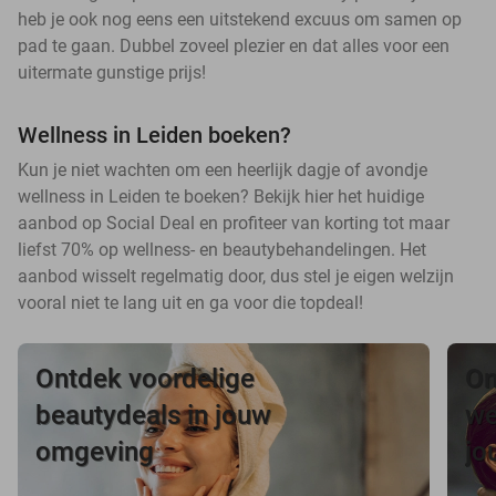
heb je ook nog eens een uitstekend excuus om samen op
pad te gaan. Dubbel zoveel plezier en dat alles voor een
uitermate gunstige prijs!
Wellness in Leiden boeken?
Kun je niet wachten om een heerlijk dagje of avondje
wellness in Leiden te boeken? Bekijk hier het huidige
aanbod op Social Deal en profiteer van korting tot maar
liefst 70% op wellness- en beautybehandelingen. Het
aanbod wisselt regelmatig door, dus stel je eigen welzijn
vooral niet te lang uit en ga voor die topdeal!
Ontdek voordelige
On
beautydeals in jouw
we
omgeving
jo