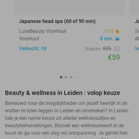
Japanese head spa (60 of 90 min)
J
LuxeBeauty Voorhout
10.0
S
Voorhout
8 min.
A
Verkocht: 18
€95
V
Regulier
€59
Beauty & wellness in Leiden : volop keuze
Benieuwd naar de mogelijkheden om jezelf heerlijk in de
watten te laten leggen in Leiden en omstreken? In Leiden
heb je een ruime keuze uit allerlei wellnessuitjes en
beautybehandelingen. Bezoek een wellnessresort in de
buurt en ga voor een dag vol ontspanning. Je geniet hier