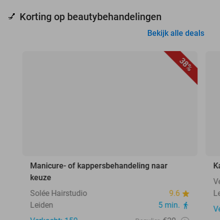
Korting op beautybehandelingen
💅
Bekijk alle deals
38%
Manicure- of kappersbehandeling naar
K
keuze
V
Solée Hairstudio
9.6
L
Leiden
5 min.
V