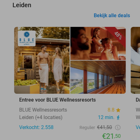
Leiden
Bekijk alle deals
48%
Entree voor BLUE Wellnessresorts
D
BLUE Wellnessresorts
8.8
W
Leiden (+4 locaties)
12 min.
W
Verkocht: 2.558
€41,50
V
Regulier
€21
,50