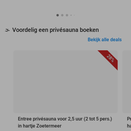
Voordelig een privésauna boeken
🌫️
Bekijk alle deals
28%
Entree privésauna voor 2,5 uur (2 tot 5 pers.)
P
in hartje Zoetermeer
h