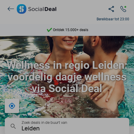
Bereikbaar tot 23:00
Ontdek 15.000+ deals
7 dagen per week beschikbaar
10+ miljoen leden
Wellness in regio Leiden:
9,4
voordelig dagje wellness
Ontdek 15.000+ deals
via Social Deal
Bij mij in de buurt
Zoek deals in de buurt van
Leiden