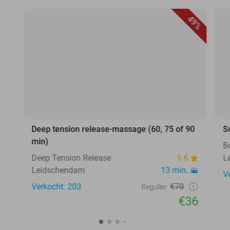
49%
Deep tension release-massage (60, 75 of 90
S
min)
B
Deep Tension Release
9.6
L
Leidschendam
13 min.
V
Verkocht: 203
€70
Regulier
€36