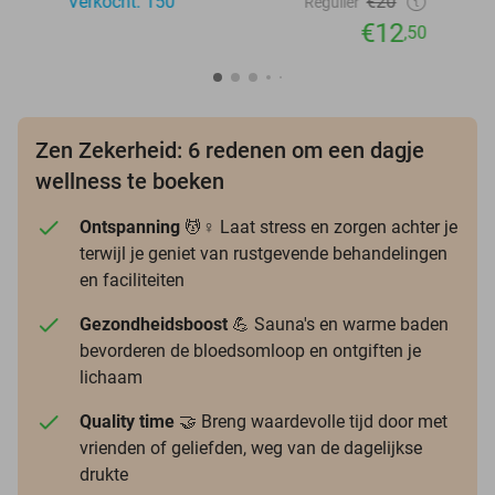
Verkocht: 150
€20
Regulier
€12
,50
Zen Zekerheid: 6 redenen om een dagje
wellness te boeken
Ontspanning
💆♀️ Laat stress en zorgen achter je
terwijl je geniet van rustgevende behandelingen
en faciliteiten
Gezondheidsboost
💪 Sauna's en warme baden
bevorderen de bloedsomloop en ontgiften je
lichaam
Quality time
🤝 Breng waardevolle tijd door met
vrienden of geliefden, weg van de dagelijkse
drukte