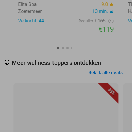
Elita Spa
9.0
T
Zoetermeer
13 min.
H
Verkocht: 44
€165
V
Regulier
€119
Meer wellness-toppers ontdekken
💆
Bekijk alle deals
38%