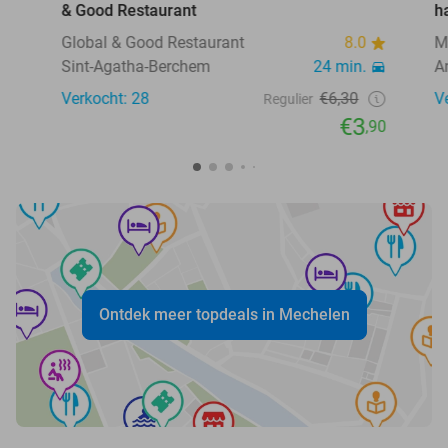
& Good Restaurant
h
Global & Good Restaurant
8.0
M
Sint-Agatha-Berchem
24 min.
A
Verkocht: 28
€6,30
V
Regulier
€3
,90
Ontdek meer topdeals in Mechelen