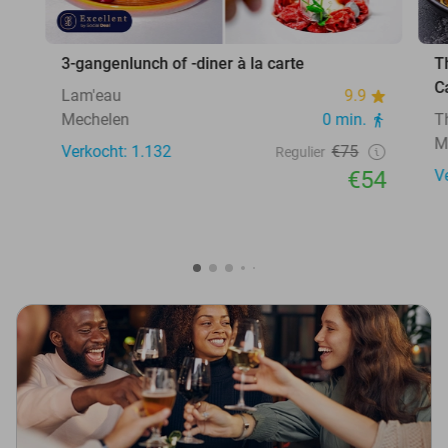
3-gangenlunch of -diner à la carte
T
C
Lam'eau
9.9
Mechelen
0 min.
T
M
Verkocht: 1.132
€75
Regulier
€54
V