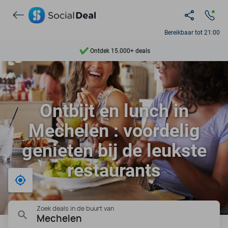
Bereikbaar tot 21:00
Ontdek 15.000+ deals
7 dagen per week beschikbaar
10+ miljoen leden
Ontbijt en lunch in
9,4
Mechelen : voordelig
Ontdek 15.000+ deals
genieten bij de leukste
restaurants
Bij mij in de buurt
Zoek deals in de buurt van
Mechelen