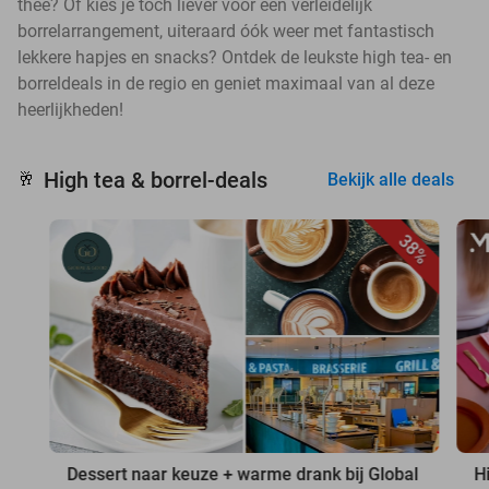
thee? Of kies je toch liever voor een verleidelijk
borrelarrangement, uiteraard óók weer met fantastisch
lekkere hapjes en snacks? Ontdek de leukste high tea- en
borreldeals in de regio en geniet maximaal van al deze
heerlijkheden!
High tea & borrel-deals
🥂
Bekijk alle deals
38%
Dessert naar keuze + warme drank bij Global
H