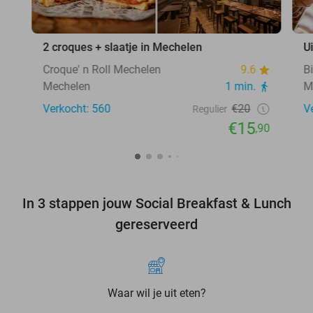
2 croques + slaatje in Mechelen
U
Croque' n Roll Mechelen
9.6
B
Mechelen
1 min.
M
Verkocht: 560
€20
V
Regulier
€15
,90
In 3 stappen jouw Social Breakfast & Lunch
gereserveerd
Waar wil je uit eten?