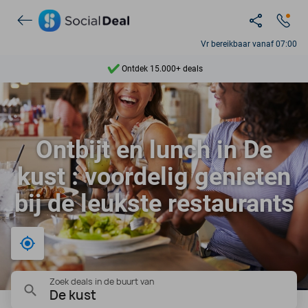
Vr bereikbaar vanaf 07:00
Ontdek 15.000+ deals
7 dagen per week beschikbaar
10+ miljoen leden
Ontbijt en lunch in De
9,4
kust : voordelig genieten
Ontdek 15.000+ deals
bij de leukste restaurants
Bij mij in de buurt
Zoek deals in de buurt van
De kust