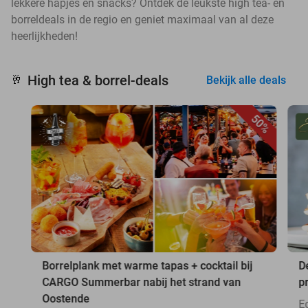
lekkere hapjes en snacks? Ontdek de leukste high tea- en
borreldeals in de regio en geniet maximaal van al deze
heerlijkheden!
High tea & borrel-deals
🥂
Bekijk alle deals
50%
Borrelplank met warme tapas + cocktail bij
D
CARGO Summerbar nabij het strand van
p
Oostende
E