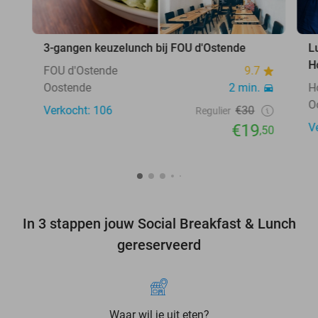
3-gangen keuzelunch bij FOU d'Ostende
L
H
FOU d'Ostende
9.7
Oostende
2 min.
H
O
Verkocht: 106
€30
Regulier
€19
V
,50
In 3 stappen jouw Social Breakfast & Lunch
gereserveerd
Waar wil je uit eten?