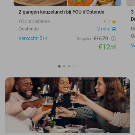
2-gangen keuzelunch bij FOU d’Ostende
3
D
FOU d'Ostende
9.7
Oostende
2 min.
R
O
Verkocht: 514
€16,70
Regulier
€12
V
,50