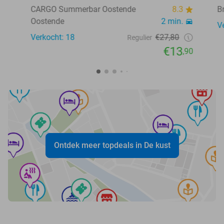
CARGO Summerbar Oostende
8.3
B
Oostende
2 min.
V
Verkocht: 18
€27,80
Regulier
€13
,90
Ontdek meer topdeals in De kust