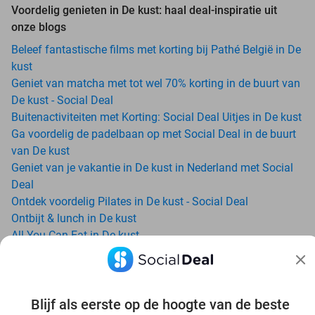
Voordelig genieten in De kust: haal deal-inspiratie uit
onze blogs
Beleef fantastische films met korting bij Pathé België in De
kust
Geniet van matcha met tot wel 70% korting in de buurt van
De kust - Social Deal
Buitenactiviteiten met Korting: Social Deal Uitjes in De kust
Ga voordelig de padelbaan op met Social Deal in de buurt
van De kust
Geniet van je vakantie in De kust in Nederland met Social
Deal
Ontdek voordelig Pilates in De kust - Social Deal
Ontbijt & lunch in De kust
All-You-Can-Eat in De kust
Avondje uit in regio De kust? Ontdek 6x inspiratie voor een
onvergetelijke avond
Date ideeën voor De kust en omgeving: ontdek 16 tips voor
Blijf als eerste op de hoogte van de beste
de ideale dates