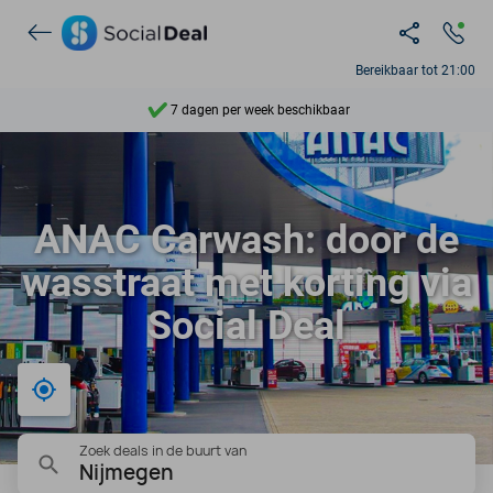
Ontdek 15.000+ deals
Bereikbaar tot 21:00
7 dagen per week beschikbaar
10+ miljoen leden
9,4
ANAC Carwash: door de
Ontdek 15.000+ deals
wasstraat met korting via
Social Deal
Bij mij in de buurt
Zoek deals in de buurt van
Nijmegen