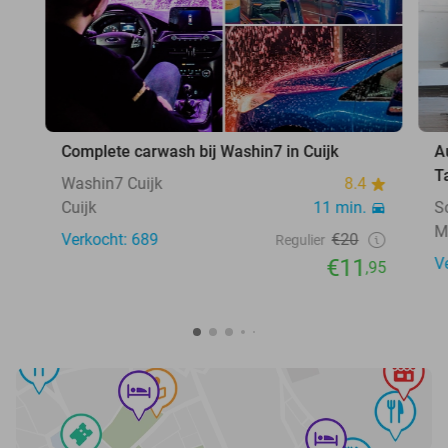
Complete carwash bij Washin7 in Cuijk
A
T
Washin7 Cuijk
8.4
Cuijk
11 min.
S
Mi
Verkocht: 689
€20
Regulier
€11
V
,95