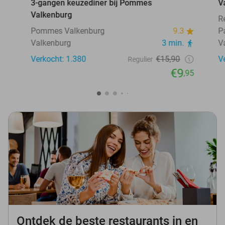
3-gangen keuzediner bij Pommes
V
Valkenburg
R
Pommes Valkenburg
9.3
P
Valkenburg
3 min.
V
Verkocht: 1.380
€15,90
V
Regulier
€9
,95
Ontdek de beste restaurants in en