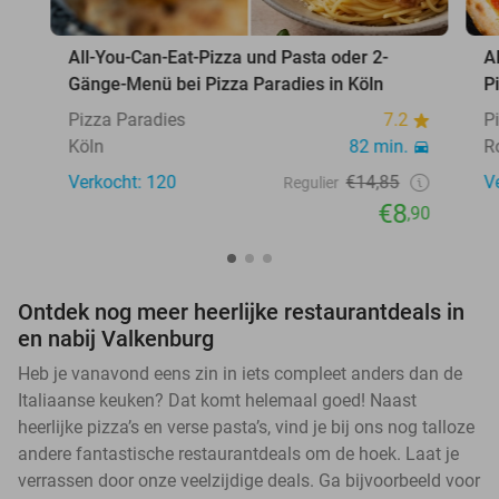
All-You-Can-Eat-Pizza und Pasta oder 2-
A
Gänge-Menü bei Pizza Paradies in Köln
P
Pizza Paradies
7.2
P
Köln
82 min.
R
Verkocht: 120
€14,85
V
Regulier
€8
,90
Ontdek nog meer heerlijke restaurantdeals in
en nabij Valkenburg
Heb je vanavond eens zin in iets compleet anders dan de
Italiaanse keuken? Dat komt helemaal goed! Naast
heerlijke pizza’s en verse pasta’s, vind je bij ons nog talloze
andere fantastische restaurantdeals om de hoek. Laat je
verrassen door onze veelzijdige deals. Ga bijvoorbeeld voor