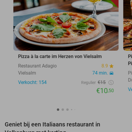
Pizza à la carte im Herzen von Vielsalm
P
P
Restaurant Adagio
8.9
Vielsalm
74 min.
P
D
Verkocht: 154
€15
Regulier
€10
V
,50
Geniet bij een Italiaans restaurant in