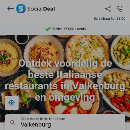
Bereikbaar tot 23:00
Ontdek 15.000+ deals
7 dagen per week beschikbaar
10+ miljoen leden
Ontdek voordelig de
9,4
beste Italiaanse
Ontdek 15.000+ deals
restaurants in Valkenburg
en omgeving
Bij mij in de buurt
Zoek deals in de buurt van
Valkenburg