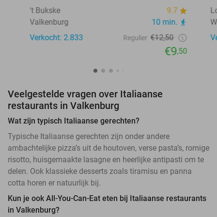
't Bukske
9.7
L
Valkenburg
10 min.
W
Verkocht: 2.833
€12,50
V
Regulier
€9
,50
Veelgestelde vragen over Italiaanse
restaurants in Valkenburg
Wat zijn typisch Italiaanse gerechten?
Typische Italiaanse gerechten zijn onder andere
ambachtelijke pizza’s uit de houtoven, verse pasta’s, romige
risotto, huisgemaakte lasagne en heerlijke antipasti om te
delen. Ook klassieke desserts zoals tiramisu en panna
cotta horen er natuurlijk bij.
Kun je ook All-You-Can-Eat eten bij Italiaanse restaurants
in Valkenburg?