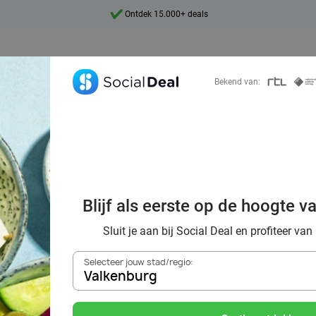
Ontdek 15.000+ deals
7 dagen per week beschikbaar
10+ miljoen leden
Bekend van:
9,4
Ontdek 15.000+ deals
oordelig de best
Blijf als eerste op de hoogte v
s in Valkenburg 
Sluit je aan bij Social Deal en profiteer van
Selecteer jouw stad/regio:
Valkenburg
Zoek deals in de buurt van
Valkenburg