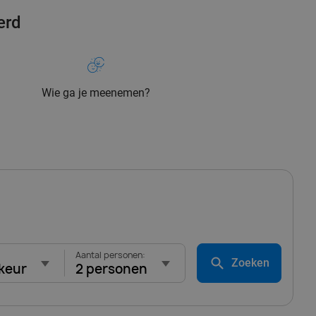
erd
Wie ga je meenemen?
Aantal personen:
Zoeken
keur
2 personen