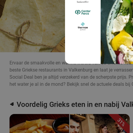
Ervaar de smaakvolle en warme wereld van de Griekse keuke
beste Griekse restaurants in Valkenburg en laat je verrassen
Social Deal ben je altijd verzekerd van de scherpste prijs. 
het water je al in de mond? Bekijk snel de actuele deals bij 
Voordelig Grieks eten in en nabij Va
🥩
31%