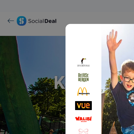
Ketteler H
maar li