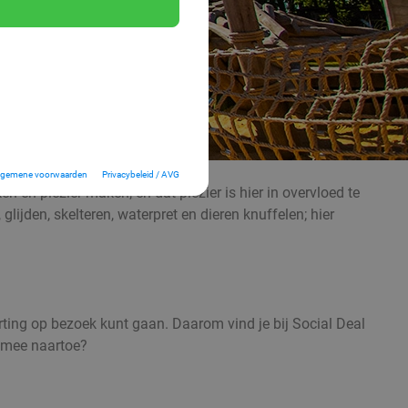
lgemene voorwaarden
Privacybeleid / AVG
 en plezier maken; en dat plezier is hier in overvloed te
jden, skelteren, waterpret en dieren knuffelen; hier
korting op bezoek kunt gaan. Daarom vind je bij Social Deal
e mee naartoe?