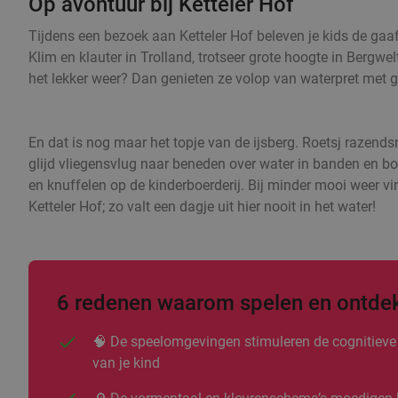
Op avontuur bij Ketteler Hof
Tijdens een bezoek aan Ketteler Hof beleven je kids de gaa
Klim en klauter in Trolland, trotseer grote hoogte in Bergw
het lekker weer? Dan genieten ze volop van waterpret met
En dat is nog maar het topje van de ijsberg. Roetsj razend
glijd vliegensvlug naar beneden over water in banden en bo
en knuffelen op de kinderboerderij. Bij minder mooi weer vi
Ketteler Hof; zo valt een dagje uit hier nooit in het water!
6 redenen waarom spelen en ontdekk
🧠 De speelomgevingen stimuleren de cognitieve
van je kind