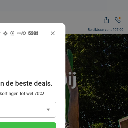
Bereikbaar vanaf 07:00
plezier bij
an de beste deals.
gevingen
 kortingen tot wel 70%!