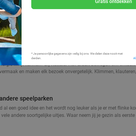
Gratis ontdekken
Bij mij in de buurt
* Je persoonlijke gegevens zijn veilig bij ons. We delen deze nooit met
derden.
A
nergie kwijt kunnen? Bij Ketteler Hof draait bewegen om ontdekken
rmaak en maken elk bezoek onvergetelijk. Klimmen, klauteren, gli
e andere speelparken
ijd al een goed idee en het wordt nog leuker als je er met flinke 
vele andere soortgelijke uitjes. Waar neem jij je gezin als eerst