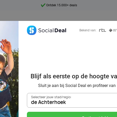
Ontdek 15.000+ deals
7 dagen per week beschikbaar
10+ miljoen leden
Bekend van:
9,4
Ontdek 15.000+ deals
of: creatief speel
Blijf als eerste op de hoogte v
efst 32 speelom
Sluit je aan bij Social Deal en profiteer van
Selecteer jouw stad/regio:
de Achterhoek
Zoek deals in de buurt van
de Achterhoek