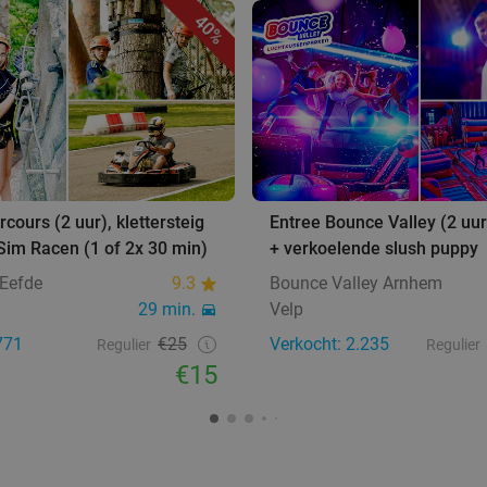
40%
cours (2 uur), klettersteig
Entree Bounce Valley (2 uur
 Sim Racen (1 of 2x 30 min)
+ verkoelende slush puppy
 Eefde
9.3
Bounce Valley Arnhem
29 min.
Velp
771
€25
Verkocht: 2.235
Regulier
Regulier
€15