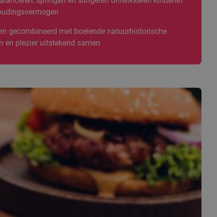
alanceren, springen en slingeren ontwikkelen kinderen
thoudingsvermogen
en gecombineerd met boeiende natuurhistorische
n en plezier uitstekend samen