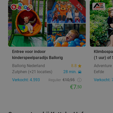
32%
Entree voor indoor
Klimbospar
kinderspeelparadijs Ballorig
(1 uur) of
Ballorig Nederland
8.8
Adventure
Zutphen (+21 locaties)
28 min.
Eefde
Verkocht: 4.593
€10,95
Verkocht: 
Regulier
€7
,50