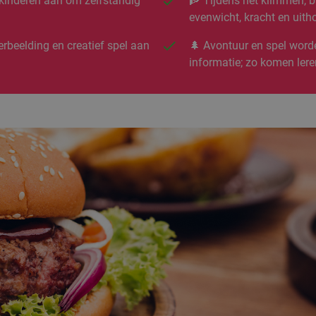
kinderen aan om zelfstandig
🧗 Tijdens het klimmen, b
evenwicht, kracht en ui
rbeelding en creatief spel aan
🌲 Avontuur en spel word
informatie; zo komen lere