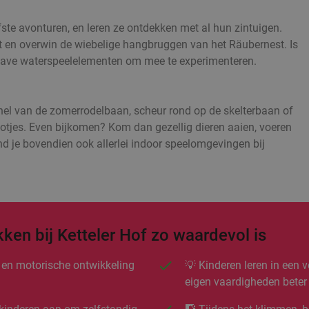
fste avonturen, en leren ze ontdekken met al hun zintuigen.
elt en overwin de wiebelige hangbruggen van het Räubernest. Is
 gave waterspeelelementen om mee te experimenteren.
snel van de zomerrodelbaan, scheur rond op de skelterbaan of
otjes. Even bijkomen? Kom dan gezellig dieren aaien, voeren
nd je bovendien ook allerlei indoor speelomgevingen bij
en bij Ketteler Hof zo waardevol is
 en motorische ontwikkeling
💡 Kinderen leren in een v
eigen vaardigheden beter