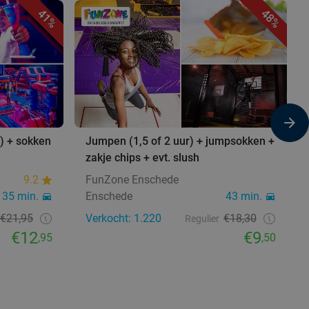
41%
48%
) + sokken
Jumpen (1,5 of 2 uur) + jumpsokken +
zakje chips + evt. slush
9.2
FunZone Enschede
35 min.
Enschede
43 min.
€21,95
Verkocht: 1.220
€18,30
Regulier
€12
€9
,95
,50