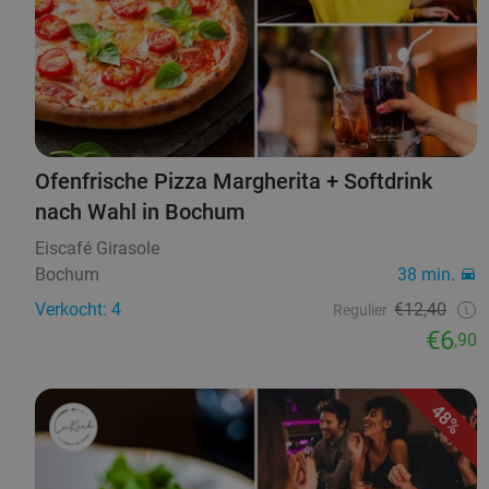
Ofenfrische Pizza Margherita + Softdrink
nach Wahl in Bochum
Eiscafé Girasole
Bochum
38 min.
Verkocht: 4
€12,40
Regulier
€6
,90
48%