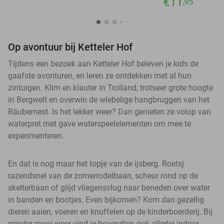
€11
,95
Op avontuur bij Ketteler Hof
Tijdens een bezoek aan Ketteler Hof beleven je kids de
gaafste avonturen, en leren ze ontdekken met al hun
zintuigen. Klim en klauter in Trolland, trotseer grote hoogte
in Bergwelt en overwin de wiebelige hangbruggen van het
Räubernest. Is het lekker weer? Dan genieten ze volop van
waterpret met gave waterspeelelementen om mee te
experimenteren.
En dat is nog maar het topje van de ijsberg. Roetsj
razendsnel van de zomerrodelbaan, scheur rond op de
skelterbaan of glijd vliegensvlug naar beneden over water
in banden en bootjes. Even bijkomen? Kom dan gezellig
dieren aaien, voeren en knuffelen op de kinderboerderij. Bij
minder mooi weer vind je bovendien ook allerlei indoor