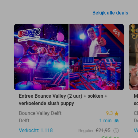
Bekijk alle deals
46%
Entree Bounce Valley (2 uur) + sokken +
M
verkoelende slush puppy
s
Bounce Valley Delft
9.3
C
Delft
1 min.
D
Verkocht: 1.118
€21,95
V
Regulier