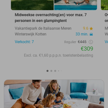
Midweekse overnachting(en) voor max. 7
O
personen in een glampingtent
o
Vakantiepark de Italiaanse Meren
9.6
M
Winterswijk Kotten
33 min.
W
Verkocht: 7
€445
V
Regulier
€309
Excl. ca. €1,60 p.p.p.n. toeristenbelasting