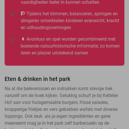
vaardigheden beter in kunnen schatten
🧗 Tijdens het klimmen, balanceren, springen en
slingeren ontwikkelen kinderen evenwicht, kracht
en uithoudingsvermogen
🌲 Avontuur en spel worden gecombineerd met
boeiende natuurhistorische informatie; zo komen
leren en plezier uitstekend samen
Eten & drinken in het park
Na al die belevenissen en indrukken komt stevige trek
vanzelf om de hoek kijken. Gelukkig schuif je bij Ketteler
Hof aan voor huisgemaakte burgers, frisse salades,
knapperige frietjes en vers gebakken wafels met diverse
toppings. Ook leuk: als je eigen ingrediënten en gerei
meeneemt mag je in het park zelf barbecueën op de