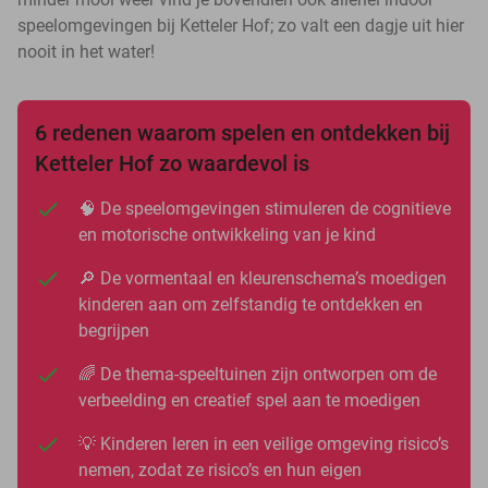
speelomgevingen bij Ketteler Hof; zo valt een dagje uit hier
nooit in het water!
6 redenen waarom spelen en ontdekken bij
Ketteler Hof zo waardevol is
🧠 De speelomgevingen stimuleren de cognitieve
en motorische ontwikkeling van je kind
🔎 De vormentaal en kleurenschema’s moedigen
kinderen aan om zelfstandig te ontdekken en
begrijpen
🌈 De thema-speeltuinen zijn ontworpen om de
verbeelding en creatief spel aan te moedigen
💡 Kinderen leren in een veilige omgeving risico’s
nemen, zodat ze risico’s en hun eigen