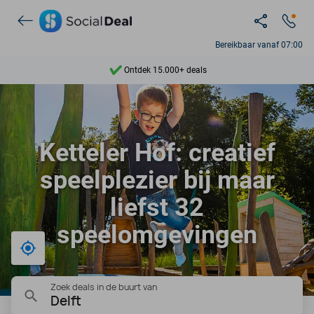
Ontdek 15.000+ deals
Bereikbaar vanaf 07:00
7 dagen per week beschikbaar
10+ miljoen leden
9,4
Ketteler Hof: creatief
Ontdek 15.000+ deals
speelplezier bij maar
liefst 32
speelomgevingen
Bij mij in de buurt
Zoek deals in de buurt van
Delft