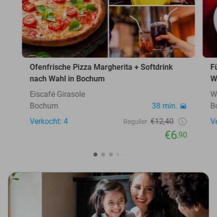
Ofenfrische Pizza Margherita + Softdrink
F
nach Wahl in Bochum
W
Eiscafé Girasole
W
Bochum
38 min.
B
Verkocht: 4
€12,40
V
Regulier
€6
,90